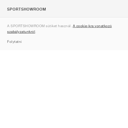
SPORTSHOWROOM
Rólunk
A SPORTSHOWROOM sütiket használ.
A cookie-kra vonatkozó
Kapcsolat
szabályzatunkról
.
Sitemap
Folytatni
Márkák
Nike
Jordan
adidas
New Balance
ASICS
PUMA
Converse
Vans
Hoka