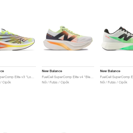
nce
New Balance
New Balance
FuelCell SuperComp Elite v3 "London Edition"
FuelCell SuperComp Elite v4 "Bleached Lime Glo & Hot Mango"
 / Cipők
Női / Futás / Cipők
Női / Futás / Cipők