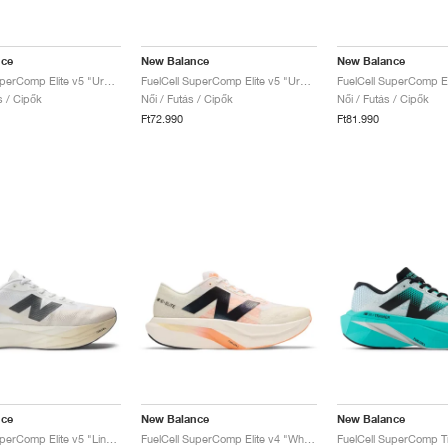
nce
New Balance
New Balance
FuelCell SuperComp Elite v5 "Urgent Red & White"
FuelCell SuperComp Elite v5 "Urgent Red & White"
ás / Cipők
Női / Futás / Cipők
Női / Futás / Cipők
Ft72.990
Ft81.990
nce
New Balance
New Balance
FuelCell SuperComp Elite v5 "Linen & Sea Salt"
FuelCell SuperComp Elite v4 "White & Angora"