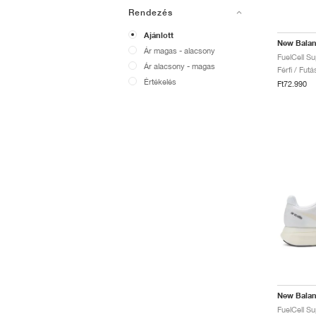
Rendezés
Ajánlott
New Bala
Ár magas - alacsony
Ár alacsony - magas
Férfi / Fut
Értékelés
Ft72.990
New Bala