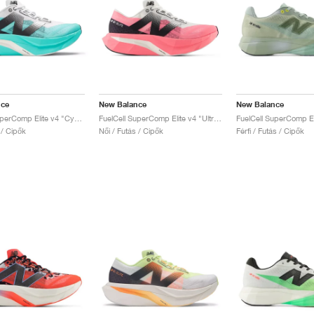
nce
New Balance
New Balance
FuelCell SuperComp Elite v4 "Cyber Jade"
FuelCell SuperComp Elite v4 "Ultra Pink"
 / Cipők
Női / Futás / Cipők
Férfi / Futás / Cipők