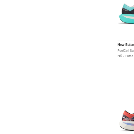
New Bala
Női / Futás