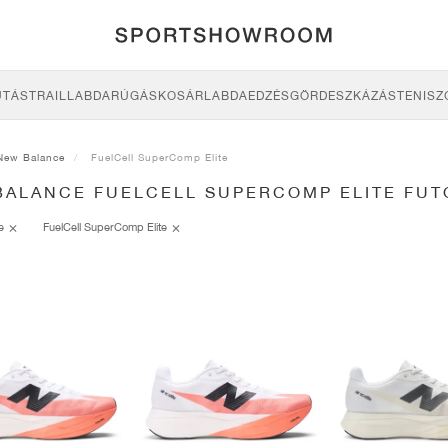
UTÁS
TRAIL
LABDARÚGÁS
KOSÁRLABDA
EDZÉS
GÖRDESZKÁZÁS
TENISZ
New Balance
FuelCell SuperComp Elite
BALANCE FUELCELL SUPERCOMP ELITE FUT
ce
FuelCell SuperComp Elite