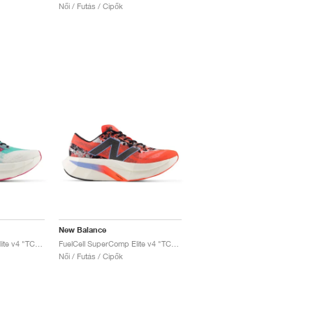
Női / Futás / Cipők
New Balance
FuelCell SuperComp Elite v4 "TCS NYC Marathon®"
FuelCell SuperComp Elite v4 "TCS London Marathon"
Női / Futás / Cipők