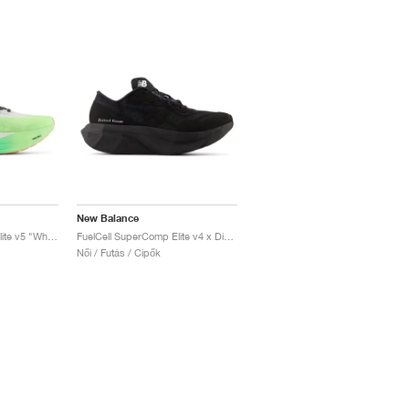
New Balance
FuelCell SuperComp Elite v5 "White & Mint Flash"
FuelCell SuperComp Elite v4 x District Vision "Black"
Női / Futás / Cipők