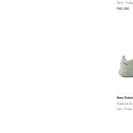
Férfi / Fut
Ft82.990
New Bala
Női / Futás