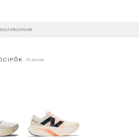
GOLF
ARCHÍVUM
ÓCIPŐK
25 árucikk