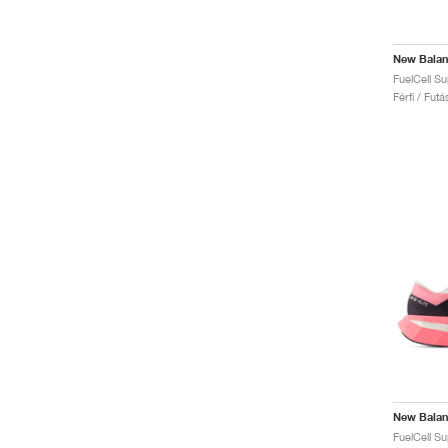
New Bala
Férfi / Fut
New Bala