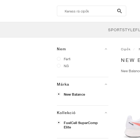
search-
btn
SPORTSTYLE
F
Nem
Cipők
Férfi
NEW 
Női
New Balan
Márka
New Balance
Kollekció
FuelCell SuperComp
Elite