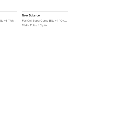
New Balance
FuelCell SuperComp Elite v5 "White & Mint Flash"
FuelCell SuperComp Elite v4 "Cyber Jade"
Férfi / Futás / Cipők