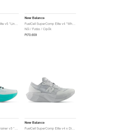
New Balance
FuelCell SuperComp Elite v5 "Linen & White"
FuelCell SuperComp Elite v4 "White & Hot Mango"
Női / Futás / Cipők
Ft70.659
New Balance
FuelCell SuperComp Trainer v3 "White & Cyber Jade"
FuelCell SuperComp Elite v4 x District Vision "Aluminum Grey"