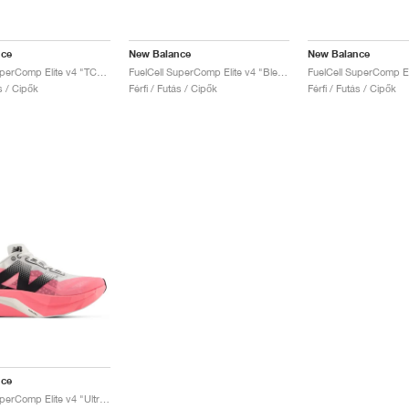
nce
New Balance
New Balance
FuelCell SuperComp Elite v4 "TCS London Marathon"
FuelCell SuperComp Elite v4 "Bleached Lime Glo & Hot Mango"
ás / Cipők
Férfi / Futás / Cipők
Férfi / Futás / Cipők
nce
FuelCell SuperComp Elite v4 "Ultra Pink"