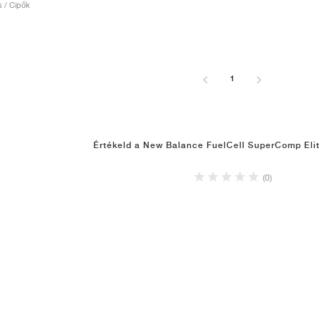
ás / Cipők
1
Értékeld a New Balance FuelCell SuperComp Elit
(0)