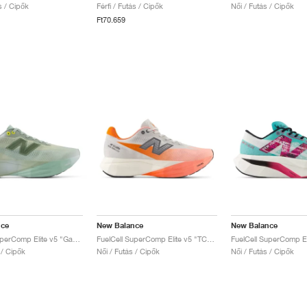
ás / Cipők
Férfi / Futás / Cipők
Női / Futás / Cipők
Ft70.659
nce
New Balance
New Balance
FuelCell SuperComp Elite v5 "Garter Snake & Ginger Lemon"
FuelCell SuperComp Elite v5 "TCS NYC Marathon"
 / Cipők
Női / Futás / Cipők
Női / Futás / Cipők