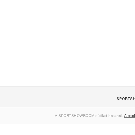
SPORTS
Rólunk
A SPORTSHOWROOM sütiket használ.
A coo
Kapcsolat
Sitemap