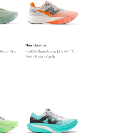
New Balance
FuelCell SuperComp Elite v5 "Garter Snake & Ginger Lemon"
FuelCell SuperComp Elite v5 "TCS NYC Marathon"
Férfi / Futás / Cipők