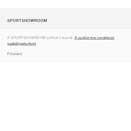
SPORTSHOWROOM
Rólunk
A SPORTSHOWROOM sütiket használ.
A cookie-kra vonatkozó
Kapcsolat
szabályzatunkról
.
Sitemap
Folytatni
Márkák
Nike
Jordan
adidas
New Balance
ASICS
PUMA
Converse