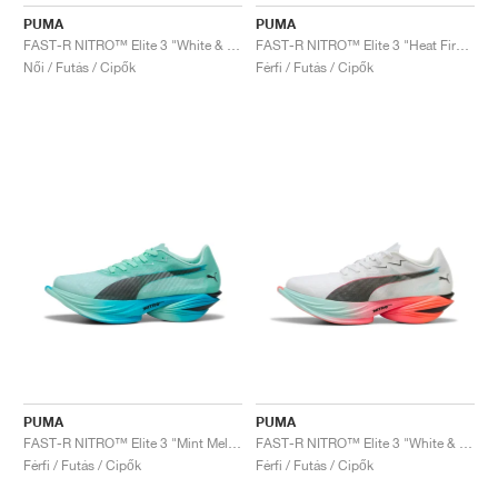
FIELD GENERAL
CRAZE
ADIRACER
MULE
471
GEL-CUMULUS 16
G.T. CUT
FORCE 58
TEKKIRA CUP
508
JORDAN
PUMA
PUMA
FAST-R NITRO™ Elite 3 "White & Glowing Red"
FAST-R NITRO™ Elite 3 "Heat Fire & Black"
KILLSHOT 2
MOTO 2K
ITALIA
LEGACY 312
ALLERDALE
G.T. FUTURE
PS8
ALOHA SUPER
600
Női / Futás / Cipők
Férfi / Futás / Cipők
TOTAL 90
PHENOMENA
FORUM
JUMPMAN JACK
2000
VERTEBRAE
808
AVA ROVER
1000
HAMBURG
204L
AIR MAX 95
933
MIND
860V2
AIR RIFT
PUMA
PUMA
FAST-R NITRO™ Elite 3 "Mint Melt & Speed Blue"
FAST-R NITRO™ Elite 3 "White & Glowing Red"
Férfi / Futás / Cipők
Férfi / Futás / Cipők