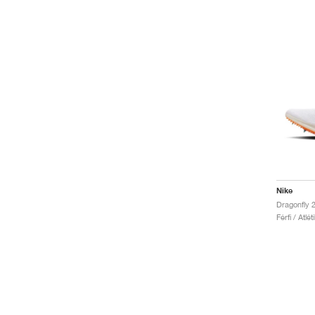
Nike
Dragonfly 
Férfi / Atlé