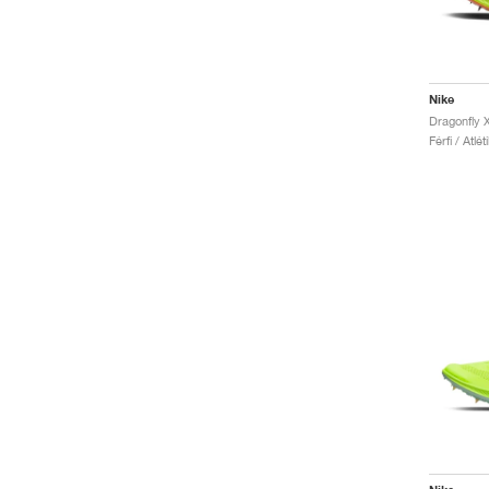
Nike
Dragonfly 
Férfi / Atlé