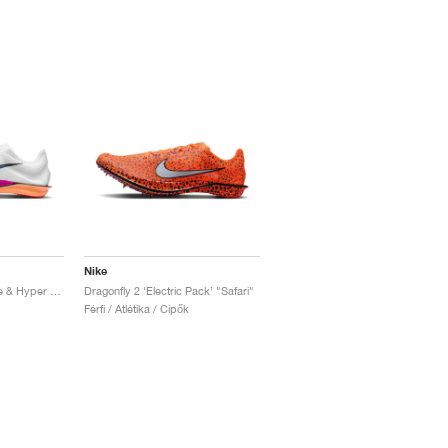
Nike
Dragonfly 2 Elite "White & Hyper Violet"
Dragonfly 2 ‘Electric Pack’ "Safari"
Férfi / Atlétika / Cipők