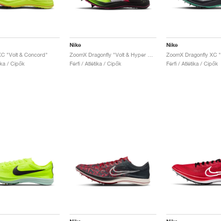
Nike
Nike
XC "Volt & Concord"
ZoomX Dragonfly "Volt & Hyper Pink"
ZoomX Dragonfly XC 
tika / Cipők
Férfi / Atlétika / Cipők
Férfi / Atlétika / Cipők