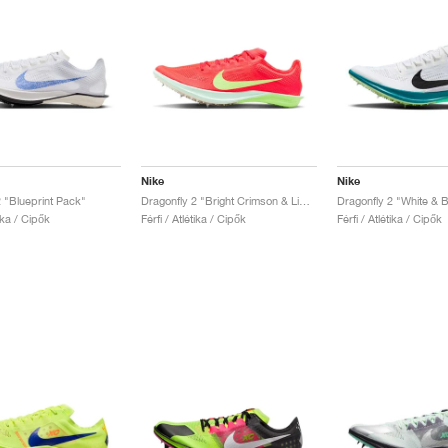
Nike
Nike
2 "Blueprint Pack"
Dragonfly 2 "Bright Crimson & Lime Blast"
tika / Cipők
Férfi / Atlétika / Cipők
Férfi / Atlétika / Cipők