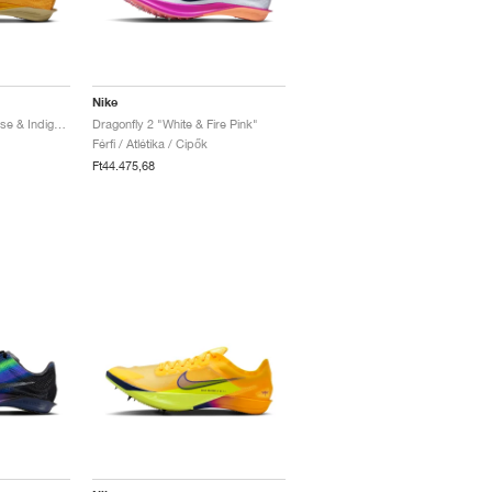
Nike
Dragonfly 2 "Citron Pulse & Indigo Burst"
Dragonfly 2 "White & Fire Pink"
Férfi / Atlétika / Cipők
Ft44.475,68