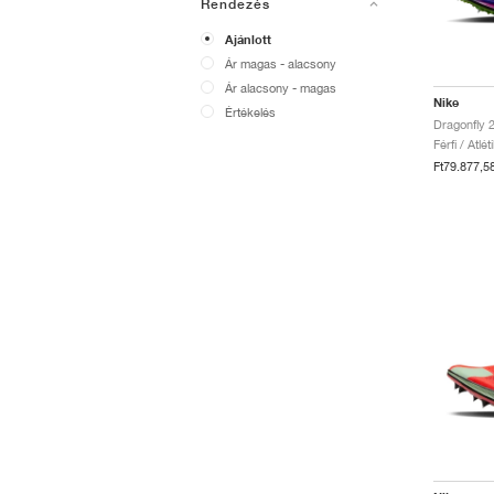
Rendezés
Ajánlott
Ár magas - alacsony
Ár alacsony - magas
Nike
Értékelés
Férfi / Atlé
Ft79.877,5