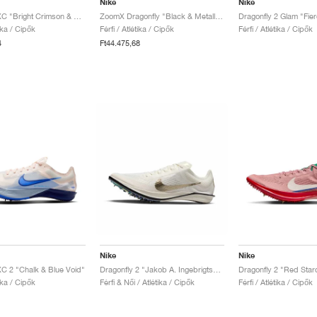
Nike
Nike
Dragonfly XC "Bright Crimson & Vapor Green"
ZoomX Dragonfly "Black & Metallic Silver"
tika / Cipők
Férfi / Atlétika / Cipők
Férfi / Atlétika / Cipők
4
Ft44.475,68
Nike
Nike
XC 2 "Chalk & Blue Void"
Dragonfly 2 "Jakob A. Ingebrigtsen"
Dragonfly 2 "Red Star
tika / Cipők
Férfi & Női / Atlétika / Cipők
Férfi / Atlétika / Cipők