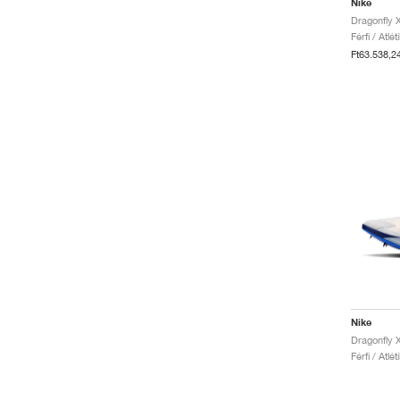
Nike
Férfi / Atlé
Ft63.538,2
Nike
Dragonfly 
Férfi / Atlé