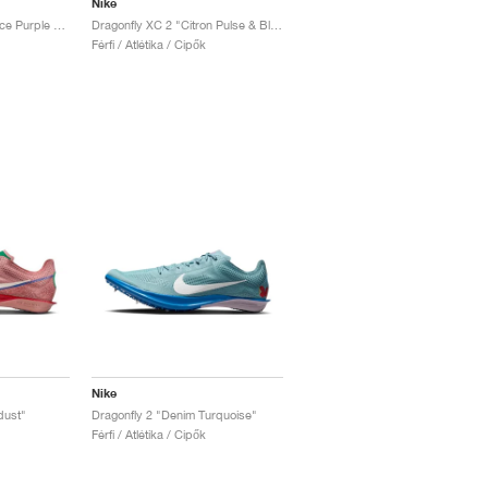
Nike
Dragonfly 2 Glam "Fierce Purple & Electric Green"
Dragonfly XC 2 "Citron Pulse & Blue Void"
Férfi / Atlétika / Cipők
Nike
dust"
Dragonfly 2 "Denim Turquoise"
Férfi / Atlétika / Cipők