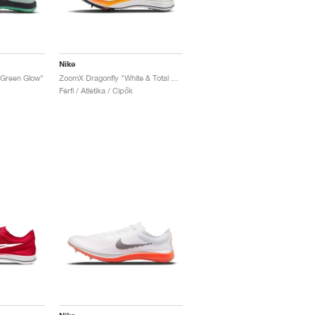
Nike
"Green Glow"
ZoomX Dragonfly "White & Total Orange"
Férfi / Atlétika / Cipők