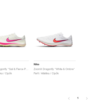
Nike
ZoomX Dragonfly "Sail & Fierce Pink"
ZoomX Dragonfly "White & Ombre"
tika / Cipők
Férfi / Atlétika / Cipők
1