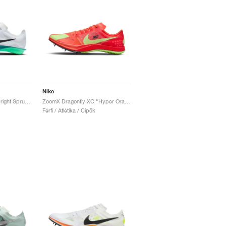
Nike
Dragonfly 2 "White & Bright Spruce"
ZoomX Dragonfly XC "Hyper Orange & Lime Blast"
Férfi / Atlétika / Cipők