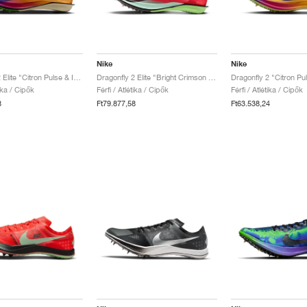
Nike
Nike
Dragonfly 2 Elite "Citron Pulse & Indigo Burst"
Dragonfly 2 Elite "Bright Crimson & Lime Blast"
tika / Cipők
Férfi / Atlétika / Cipők
Férfi / Atlétika / Cipők
8
Ft79.877,58
Ft63.538,24