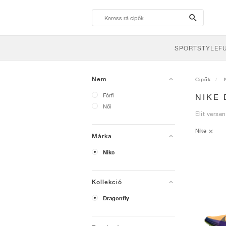
search-
btn
SPORTSTYLE
F
Nem
Cipők
Férfi
NIKE 
Női
Elit verse
Nike
Márka
Nike
Kollekció
Dragonfly