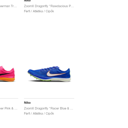
Nike
ZoomX Dragonfly "Bowerman Track Club"
ZoomX Dragonfly "Rawdacious Pack"
Férfi / Atlétika / Cipők
Nike
ZoomX Dragonfly "Hyper Pink & Laser Orange"
ZoomX Dragonfly "Racer Blue & White"
Férfi / Atlétika / Cipők