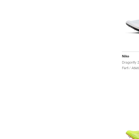
Nike
Dragonfly 
Férfi / Atlé