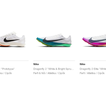
Nike
Nike
2 "Prototype"
Dragonfly 2 "White & Bright Spruce"
tika / Cipők
Férfi & Női / Atlétika / Cipők
Férfi / Atlétika / Cipők