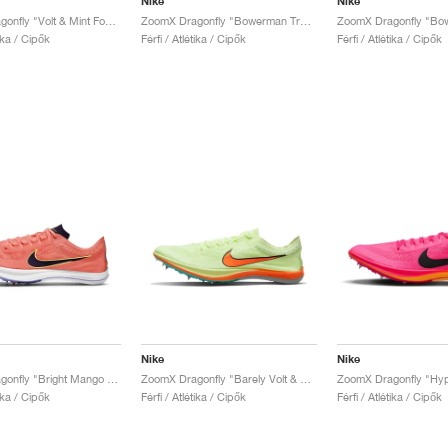
Nike
Nike
ZoomX Dragonfly "Volt & Mint Foam"
ZoomX Dragonfly "Bowerman Track Club"
tika / Cipők
Férfi / Atlétika / Cipők
Férfi / Atlétika / Cipők
Nike
Nike
ZoomX Dragonfly "Bright Mango & Black"
ZoomX Dragonfly "Barely Volt & Hyper Orange"
tika / Cipők
Férfi / Atlétika / Cipők
Férfi / Atlétika / Cipők