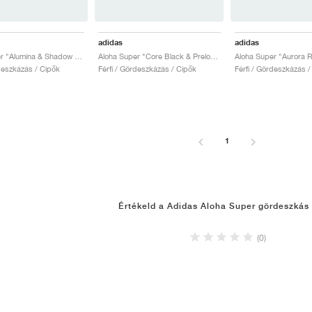
adidas
adidas
Aloha Super "Alumina & Shadow Red"
Aloha Super "Core Black & Preloved Teal"
rdeszkázás / Cipők
Férfi / Gördeszkázás / Cipők
Férfi / Gördeszkázás /
1
Értékeld a Adidas Aloha Super gördeszkás
(0)