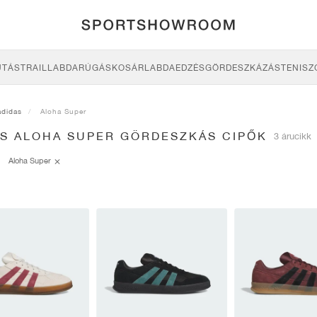
UTÁS
TRAIL
LABDARÚGÁS
KOSÁRLABDA
EDZÉS
GÖRDESZKÁZÁS
TENISZ
adidas
Aloha Super
AS ALOHA SUPER GÖRDESZKÁS CIPŐK
3 árucikk
Aloha Super