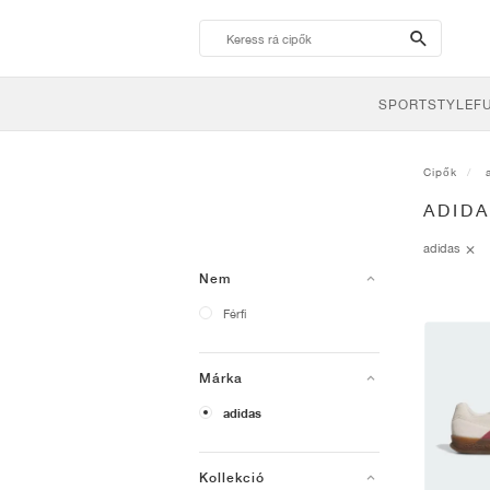
search-
btn
SPORTSTYLE
F
Cipők
ADID
adidas
Nem
Férfi
Márka
adidas
Kollekció