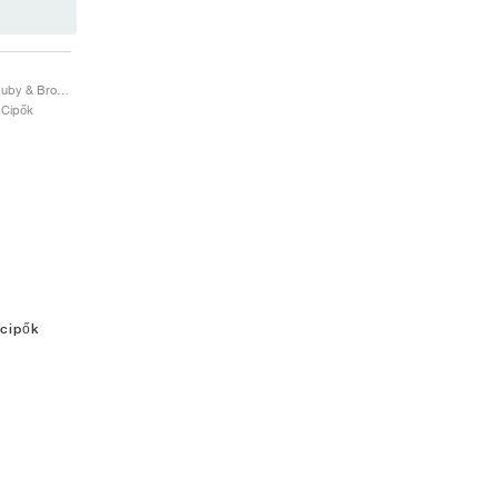
Aloha Super "Aurora Ruby & Brown"
 Cipők
 cipők