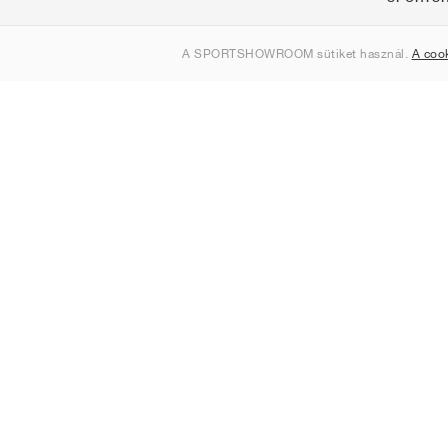
Rólunk
A SPORTSHOWROOM sütiket használ.
A coo
Kapcsolat
Sitemap
Magyarország