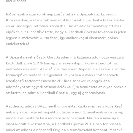
mérkőzéseit.
Idővel ezek a szurkolók népszerűsítették a Spezial-t az Egyesült
Királyságban, és bevitték más szubkultúrákba, például a breaktáncba
és az underground zenei szcénába. Bár az adidas továbblépett más
cipők felé, ez lehetővé tette, hogy a Handball Spezial továbbra is jelen
legyen a szélesebb kultúrában, így amikor végül visszatért, sokan
emlékeztek rá.
A Spezial nevet először Gary Aspden márkatanácsadó hozta vissza a
köztudatba, aki 2013-ban egy sneaker-alapú projektet indított az
évtizedes név alatt. Az első kiállítás során Aspden a klasszikus adidas
tornacipőkre hívta fel a figyelmet, miközben a márka történetének
lenyűgöző történetét mesélte el. Híres sneaker-rajongók által
adományozott egyedi színvariációkkal újra bemutatta az olyan örökölt
sziluetteket, mint a Handball Spezial, egy új generációnak.
Aspden az adidas SPZL nevű új projektet kapta meg, és a következő
néhány évben egy retrospektív utazásra indult, amelynek során a régi
modelleket mutatta be a modern közönségnek. Miután a neve újra
visszakerült a köztudatba, a Handball Spezial 2018-ban tért vissza,
mivel az adidas a népszerű Originals termékcsalád központi részévé