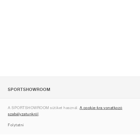
SPORTSHOWROOM
Rólunk
A SPORTSHOWROOM sütiket használ.
A cookie-kra vonatkozó
Kapcsolat
szabályzatunkról
.
Sitemap
Folytatni
Márkák