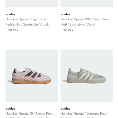
FIELD GENERAL
CRAZE
ADIRACER
MULE
471
GEL-CUMULUS 16
G.T. CUT
FORCE 58
TEKKIRA CUP
508
JORDAN
adidas
adidas
KILLSHOT 2
MOTO 2K
ITALIA
LEGACY 312
ALLERDALE
G.T. FUTURE
PS8
ALOHA SUPER
600
Handball Spezial "Light Blue"
Handball Spezial WM "Court Green & Lucid Pink"
Férfi & Női / Sportstyle / Cipők
Férfi / Sportstyle / Cipők
TOTAL 90
PHENOMENA
FORUM
JUMPMAN JACK
2000
VERTEBRAE
808
Ft38.249
Ft20.299
AVA ROVER
1000
HAMBURG
204L
AIR MAX 95
933
MIND
860V2
AIR RIFT
adidas
adidas
Handball Spezial St "Almost Pink & Dark Brown"
Handball Spezial "Dyneema Pack"