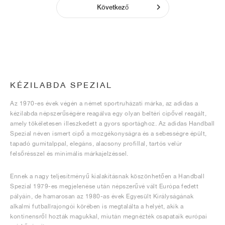
Következő
KÉZILABDA SPEZIAL
Az 1970-es évek végén a német sportruházati márka, az adidas a
kézilabda népszerűségére reagálva egy olyan beltéri cipővel reagált,
amely tökéletesen illeszkedett a gyors sportághoz. Az adidas Handball
Spezial néven ismert cipő a mozgékonyságra és a sebességre épült,
tapadó gumitalppal, elegáns, alacsony profillal, tartós velúr
felsőrésszel és minimális márkajelzéssel.
Ennek a nagy teljesítményű kialakításnak köszönhetően a Handball
Spezial 1979-es megjelenése után népszerűvé vált Európa fedett
pályáin, de hamarosan az 1980-as évek Egyesült Királyságának
alkalmi futballrajongói körében is megtalálta a helyét, akik a
kontinensről hozták magukkal, miután megnézték csapataik európai