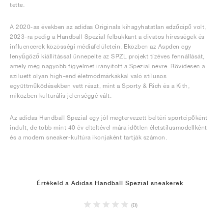
tette.
A 2020-as években az adidas Originals kihagyhatatlan edzőcipő volt,
2023-ra pedig a Handball Spezial felbukkant a divatos hírességek és
influencerek közösségi médiafelületein. Eközben az Aspden egy
lenyűgöző kiállítással ünnepelte az SPZL projekt tízéves fennállását,
amely még nagyobb figyelmet irányított a Spezial névre. Rövidesen a
sziluett olyan high-end életmódmárkákkal való stílusos
együttműködésekben vett részt, mint a Sporty & Rich és a Kith,
miközben kulturális jelenséggé vált.
Az adidas Handball Spezial egy jól megtervezett beltéri sportcipőként
indult, de több mint 40 év elteltével mára időtlen életstílusmodellként
és a modern sneaker-kultúra ikonjaként tartják számon.
Értékeld a Adidas Handball Spezial sneakerek
(0)