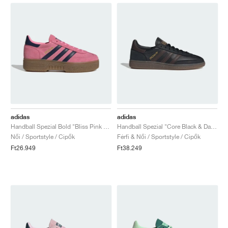
adidas
adidas
Handball Spezial Bold "Bliss Pink & Night Indigo"
Handball Spezial "Core Black & Dark Brown"
Női / Sportstyle / Cipők
Férfi & Női / Sportstyle / Cipők
Ft26.949
Ft38.249