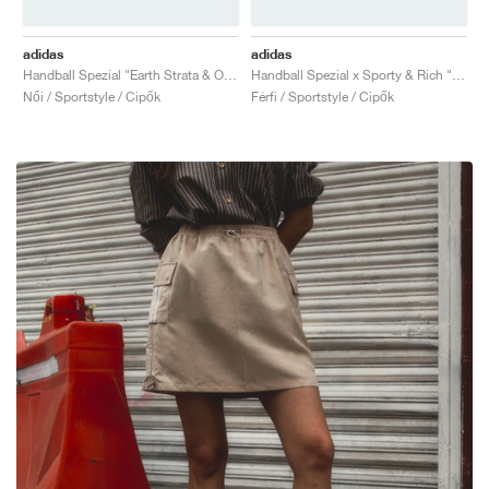
adidas
adidas
Handball Spezial "Earth Strata & Off White"
Handball Spezial x Sporty & Rich "USA"
Női / Sportstyle / Cipők
Férfi / Sportstyle / Cipők