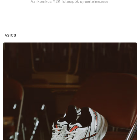
Az ikonikus Y2K futócipők újraértelmezése.
ASICS