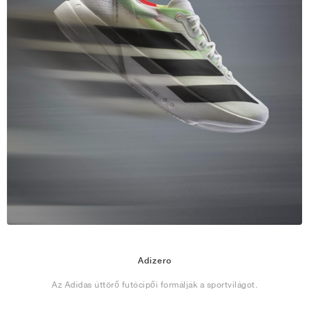
Adizero
Az Adidas úttörő futócipői formálják a sportvilágot.