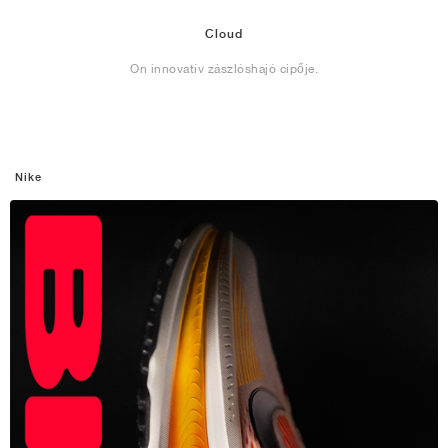
Cloud
On innovatív zászlóshajó cipője.
Nike