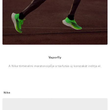
Vaporfly
A Nike történelmi maratoncipője a távfutás új korszakát indítja el.
Nike