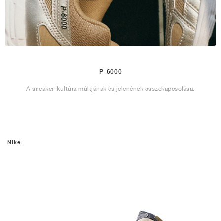
P-6000
A sneaker-kultúra múltjának és jelenének összekapcsolása.
Nike