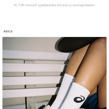
Az Y2K futócipő újjáélesztése stílusos új csomagolásban.
ASICS