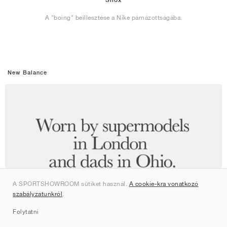
A "boing" beillesztése a Nike párnázottságába.
New Balance
A SPORTSHOWROOM sütiket használ.
A cookie-kra vonatkozó
szabályzatunkról
.
Folytatni