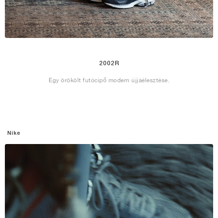
2002R
Egy örökölt futócipő modern újjáélesztése.
Nike