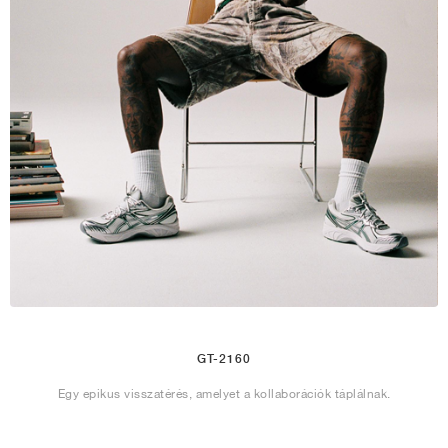
GT-2160
Egy epikus visszatérés, amelyet a kollaborációk táplálnak.