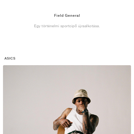
Field General
Egy történelmi sportcipő újraalkotása.
ASICS