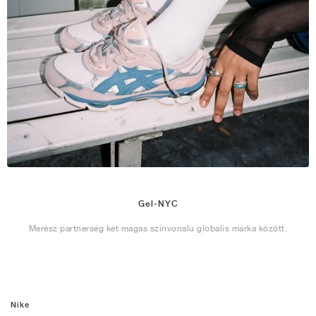
Gel-NYC
Merész partnerség két magas színvonalú globális márka között.
Nike