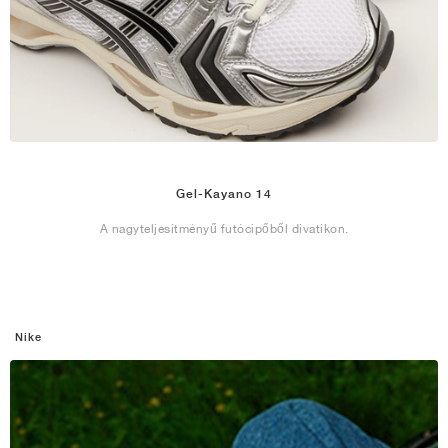
Gel-Kayano 14
A nagyteljesítményű futócipőből divatikon.
Nike