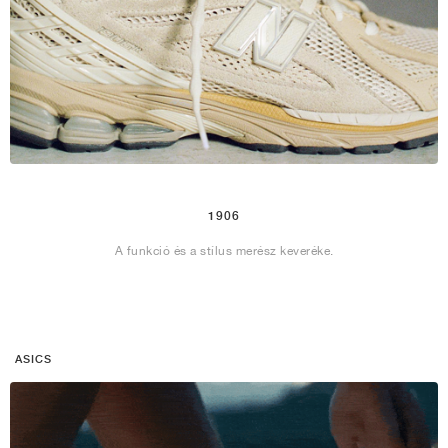
1906
A funkció és a stílus merész keveréke.
ASICS