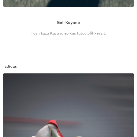
Gel-Kayano
Toshikazu Kayano epikus futócipőt készít.
adidas