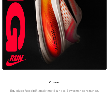
Vomero
Egy plüss futócipő, amely méltó a híres Bowerman sorozathoz.