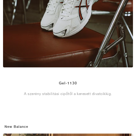
Gel-1130
A szerény stabilitási cipőtől a keresett divatcikkig.
New Balance