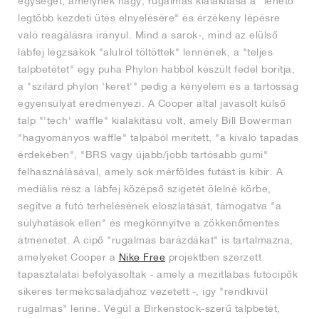
egységet, amelynek nagy, rugalmas kialakítása a "lehető
legtöbb kezdeti ütés elnyelésére" és érzékeny lépésre
való reagálásra irányul. Mind a sarok-, mind az elülső
lábfej légzsákok "alulról töltöttek" lennének, a "teljes
talpbetétet" egy puha Phylon habból készült fedél borítja,
a "szilárd phylon 'keret'" pedig a kényelem és a tartósság
egyensúlyát eredményezi. A Cooper által javasolt külső
talp "'tech' waffle" kialakítású volt, amely Bill Bowerman
"hagyományos waffle" talpából merített, "a kiváló tapadás
érdekében", "BRS vagy újabb/jobb tartósabb gumi"
felhasználásával, amely sok mérföldes futást is kibír. A
mediális rész a lábfej középső szigetét ölelné körbe,
segítve a futó terhelésének eloszlatását, támogatva "a
súlyhatások ellen" és megkönnyítve a zökkenőmentes
átmenetet. A cipő "rugalmas barázdákat" is tartalmazna,
amelyeket Cooper a
Nike Free
projektben szerzett
tapasztalatai befolyásoltak - amely a mezítlábas futócipők
sikeres termékcsaládjához vezetett -, így "rendkívül
rugalmas" lenne. Végül a Birkenstock-szerű talpbetét,