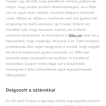
Cooper úgy döntött, hogy jelentkezik néhány gyakornoki
helyre, hogy javítsa jövőbeli álláslehetőségeit, és a Nike
volt az egyik olyan vállalat, amelynél dolgozni szeretett
volna. Abban az időben a márkának nem volt gyakornoki
programja tervezők számára, így Cooper tanárai azt
mondták neki, hogy keressen máshol, de a kitartó
szelleme megcsillant, és közvetlenül a
Nike-val
vette fel a
kapcsolatot, hogy megtudja, felveszik-e őt. Több hónapos
próbálkozás után végül meggyőzte a márkát, hogy vegyék
fel első formatervező gyakornokuknak, és 1994-ben
felvették teljes munkaidős tervezőként. A következő
évtizedben Cooper fontos tagja volt a kosárlabda
részlegnek a Nike történetének egyik legizgalmasabb
időszakában.
Dolgozott a sztárokkal
Ez idő alatt Cooper a sportág néhány legnagyobb nevével