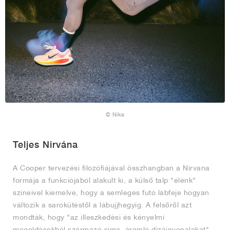
© Nike
Teljes Nirvána
A Cooper tervezési filozófiájával összhangban a Nirvana
formája a funkciójából alakult ki, a külső talp "élénk"
színeivel kiemelve, hogy a semleges futó lábfeje hogyan
változik a sarokütéstől a lábujjhegyig. A felsőről azt
mondták, hogy "az illeszkedési és kényelmi
megoldásokból származó sima, áramló dizájnvonalakat"