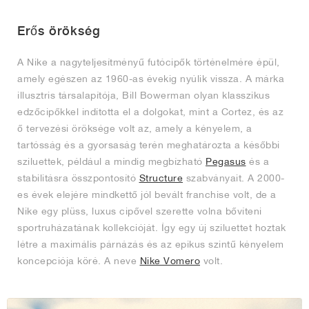
FIELD GENERAL
CRAZE
ADIRACER
MULE
471
GEL-CUMULUS 16
G.T. CUT
FORCE 58
TEKKIRA CUP
508
JORDAN
Erős örökség
KILLSHOT 2
MOTO 2K
ITALIA
LEGACY 312
ALLERDALE
G.T. FUTURE
PS8
ALOHA SUPER
600
A Nike a nagyteljesítményű futócipők történelmére épül,
TOTAL 90
PHENOMENA
FORUM
JUMPMAN JACK
2000
VERTEBRAE
808
amely egészen az 1960-as évekig nyúlik vissza. A márka
illusztris társalapítója, Bill Bowerman olyan klasszikus
edzőcipőkkel indította el a dolgokat, mint a Cortez, és az
AVA ROVER
1000
HAMBURG
204L
AIR MAX 95
933
ő tervezési öröksége volt az, amely a kényelem, a
tartósság és a gyorsaság terén meghatározta a későbbi
MIND
860V2
sziluettek, például a mindig megbízható
Pegasus
és a
stabilitásra összpontosító
Structure
szabványait. A 2000-
AIR RIFT
es évek elejére mindkettő jól bevált franchise volt, de a
Nike egy plüss, luxus cipővel szerette volna bővíteni
sportruházatának kollekcióját. Így egy új sziluettet hoztak
létre a maximális párnázás és az epikus szintű kényelem
koncepciója köré. A neve
Nike Vomero
volt.