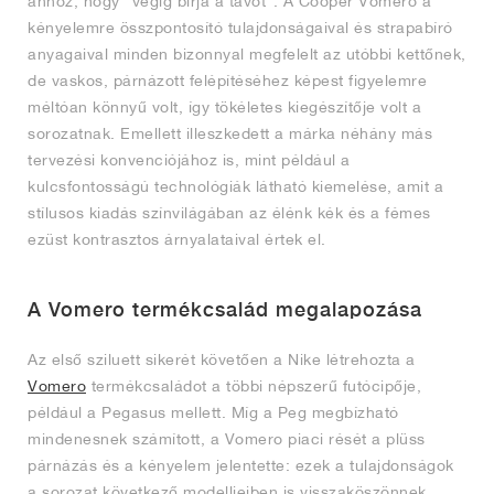
ahhoz, hogy "végig bírja a távot". A Cooper Vomero a
kényelemre összpontosító tulajdonságaival és strapabíró
anyagaival minden bizonnyal megfelelt az utóbbi kettőnek,
de vaskos, párnázott felépítéséhez képest figyelemre
méltóan könnyű volt, így tökéletes kiegészítője volt a
sorozatnak. Emellett illeszkedett a márka néhány más
tervezési konvenciójához is, mint például a
kulcsfontosságú technológiák látható kiemelése, amit a
stílusos kiadás színvilágában az élénk kék és a fémes
ezüst kontrasztos árnyalataival értek el.
A Vomero termékcsalád megalapozása
Az első sziluett sikerét követően a Nike létrehozta a
Vomero
termékcsaládot a többi népszerű futócipője,
például a Pegasus mellett. Míg a Peg megbízható
mindenesnek számított, a Vomero piaci rését a plüss
párnázás és a kényelem jelentette: ezek a tulajdonságok
a sorozat következő modelljeiben is visszaköszönnek.