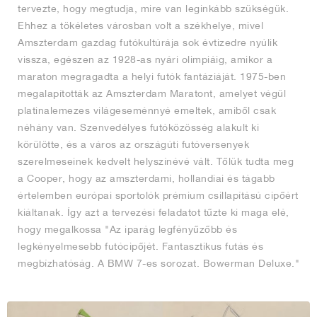
tervezte, hogy megtudja, mire van leginkább szükségük.
Ehhez a tökéletes városban volt a székhelye, mivel
Amszterdam gazdag futókultúrája sok évtizedre nyúlik
vissza, egészen az 1928-as nyári olimpiáig, amikor a
maraton megragadta a helyi futók fantáziáját. 1975-ben
megalapították az Amszterdam Maratont, amelyet végül
platinalemezes világeseménnyé emeltek, amiből csak
néhány van. Szenvedélyes futóközösség alakult ki
körülötte, és a város az országúti futóversenyek
szerelmeseinek kedvelt helyszínévé vált. Tőlük tudta meg
a Cooper, hogy az amszterdami, hollandiai és tágabb
értelemben európai sportolók prémium csillapítású cipőért
kiáltanak. Így azt a tervezési feladatot tűzte ki maga elé,
hogy megalkossa "Az iparág legfényűzőbb és
legkényelmesebb futócipőjét. Fantasztikus futás és
megbízhatóság. A BMW 7-es sorozat. Bowerman Deluxe."