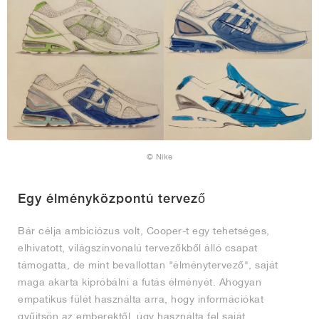
© Nike
Egy élményközpontú tervező
Bár célja ambiciózus volt, Cooper-t egy tehetséges,
elhivatott, világszínvonalú tervezőkből álló csapat
támogatta, de mint bevallottan "élménytervező", saját
maga akarta kipróbálni a futás élményét. Ahogyan
empatikus fülét használta arra, hogy információkat
gyűjtsön az emberektől, úgy használta fel saját