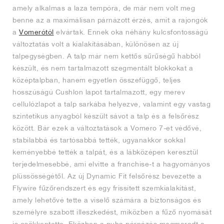
amely alkalmas a laza tempóra, de már nem volt meg
benne az a maximálisan párnázott érzés, amit a rajongók
a
Vomerótól
elvártak. Ennek oka néhány kulcsfontosságú
változtatás volt a kialakításában, különösen az új
talpegységben. A talp már nem kettős sűrűségű habból
készült, és nem tartalmazott szegmentált blokkokat a
középtalpban, hanem egyetlen összefüggő, teljes
hosszúságú Cushlon lapot tartalmazott, egy merev
cellulózlapot a talp sarkába helyezve, valamint egy vastag
szintetikus anyagból készült sávot a talp és a felsőrész
között. Bár ezek a változtatások a Vomero 7-et védővé,
stabilabbá és tartósabbá tették, ugyanakkor sokkal
keményebbé tették a talpát, és a lábközépen keresztül
terjedelmesebbé, ami elvitte a franchise-t a hagyományos
plüssösségétől. Az új Dynamic Fit felsőrész bevezette a
Flywire fűzőrendszert és egy frissített szemkialakítást,
amely lehetővé tette a viselő számára a biztonságos és
személyre szabott illeszkedést, miközben a fűző nyomását
is csökkentette. Eközben a puha párnázás megmaradt a