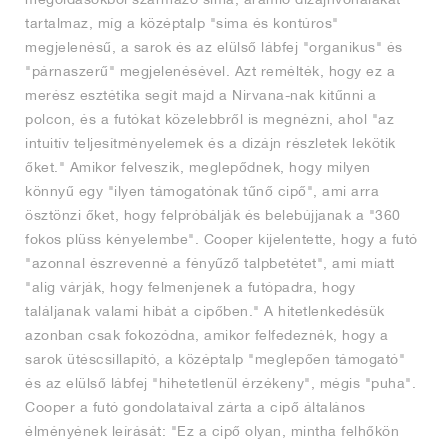
tartalmaz, míg a középtalp "sima és kontúros"
megjelenésű, a sarok és az elülső lábfej "organikus" és
"párnaszerű" megjelenésével. Azt remélték, hogy ez a
merész esztétika segít majd a Nirvana-nak kitűnni a
polcon, és a futókat közelebbről is megnézni, ahol "az
intuitív teljesítményelemek és a dizájn részletek lekötik
őket." Amikor felveszik, meglepődnek, hogy milyen
könnyű egy "ilyen támogatónak tűnő cipő", ami arra
ösztönzi őket, hogy felpróbálják és belebújjanak a "360
fokos plüss kényelembe". Cooper kijelentette, hogy a futó
"azonnal észrevenné a fényűző talpbetétet", ami miatt
"alig várják, hogy felmenjenek a futópadra, hogy
találjanak valami hibát a cipőben." A hitetlenkedésük
azonban csak fokozódna, amikor felfedeznék, hogy a
sarok ütéscsillapító, a középtalp "meglepően támogató"
és az elülső lábfej "hihetetlenül érzékeny", mégis "puha".
Cooper a futó gondolataival zárta a cipő általános
élményének leírását: "Ez a cipő olyan, mintha felhőkön