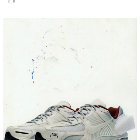
újjá.