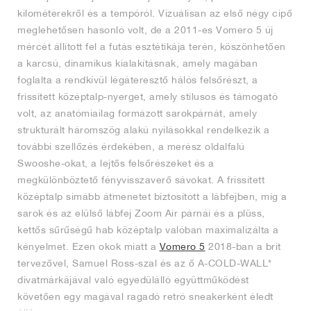
kilométerekről és a tempóról. Vizuálisan az első négy cipő
meglehetősen hasonló volt, de a 2011-es Vomero 5 új
mércét állított fel a futás esztétikája terén, köszönhetően
a karcsú, dinamikus kialakításnak, amely magában
foglalta a rendkívül légáteresztő hálós felsőrészt, a
frissített középtalp-nyerget, amely stílusos és támogató
volt, az anatómiailag formázott sarokpárnát, amely
strukturált háromszög alakú nyílásokkal rendelkezik a
további szellőzés érdekében, a merész oldalfalú
Swooshe-okat, a lejtős felsőrészeket és a
megkülönböztető fényvisszaverő sávokat. A frissített
középtalp simább átmenetet biztosított a lábfejben, míg a
sarok és az elülső lábfej Zoom Air párnái és a plüss,
kettős sűrűségű hab középtalp valóban maximalizálta a
kényelmet. Ezen okok miatt a
Vomero 5
2018-ban a brit
tervezővel, Samuel Ross-szal és az ő A-COLD-WALL*
divatmárkájával való egyedülálló együttműködést
követően egy magával ragadó retró sneakerként éledt