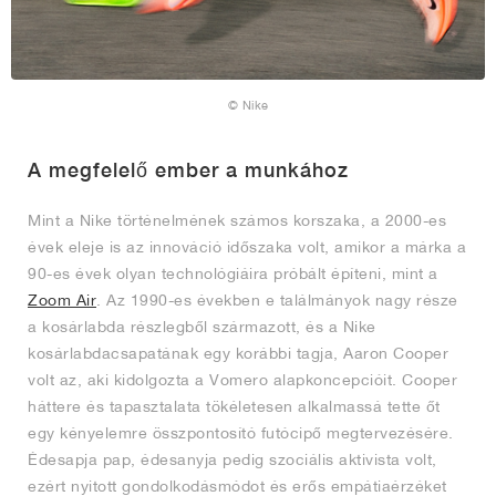
© Nike
A megfelelő ember a munkához
Mint a Nike történelmének számos korszaka, a 2000-es
évek eleje is az innováció időszaka volt, amikor a márka a
90-es évek olyan technológiáira próbált építeni, mint a
Zoom Air
. Az 1990-es években e találmányok nagy része
a kosárlabda részlegből származott, és a Nike
kosárlabdacsapatának egy korábbi tagja, Aaron Cooper
volt az, aki kidolgozta a Vomero alapkoncepcióit. Cooper
háttere és tapasztalata tökéletesen alkalmassá tette őt
egy kényelemre összpontosító futócipő megtervezésére.
Édesapja pap, édesanyja pedig szociális aktivista volt,
ezért nyitott gondolkodásmódot és erős empátiaérzéket