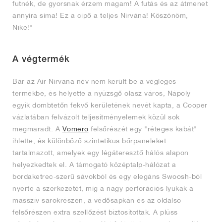
futnék, de gyorsnak érzem magam! A futás és az átmenet
annyira sima! Ez a cipő a teljes Nirvána! Köszönöm,
Nike!"
A végtermék
Bár az Air Nirvana név nem került be a végleges
termékbe, és helyette a nyüzsgő olasz város, Nápoly
egyik dombtetőn fekvő kerületének nevét kapta, a Cooper
vázlatában felvázolt teljesítményelemek közül sok
megmaradt. A
Vomero
felsőrészét egy "réteges kabát"
ihlette, és különböző szintetikus bőrpaneleket
tartalmazott, amelyek egy légáteresztő hálós alapon
helyezkedtek el. A támogató középtalp-hálózat a
bordaketrec-szerű sávokból és egy elegáns Swoosh-ból
nyerte a szerkezetét, míg a nagy perforációs lyukak a
masszív sarokrészen, a védősapkán és az oldalsó
felsőrészen extra szellőzést biztosítottak. A plüss