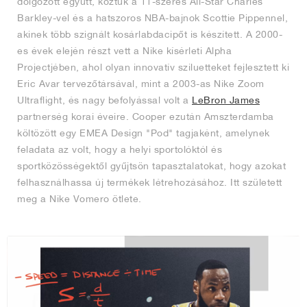
dolgozott együtt, köztük a 11-szeres All-Star Charles
Barkley-vel és a hatszoros NBA-bajnok Scottie Pippennel,
akinek több szignált kosárlabdacipőt is készített. A 2000-
es évek elején részt vett a Nike kísérleti Alpha
Projectjében, ahol olyan innovatív sziluetteket fejlesztett ki
Eric Avar tervezőtársával, mint a 2003-as Nike Zoom
Ultraflight, és nagy befolyással volt a
LeBron James
partnerség korai éveire. Cooper ezután Amszterdamba
költözött egy EMEA Design "Pod" tagjaként, amelynek
feladata az volt, hogy a helyi sportolóktól és
sportközösségektől gyűjtsön tapasztalatokat, hogy azokat
felhasználhassa új termékek létrehozásához. Itt született
meg a Nike Vomero ötlete.