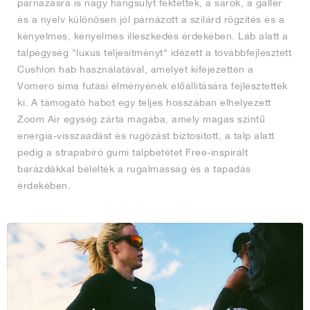
párnázásra is nagy hangsúlyt fektettek, a sarok, a gallér
és a nyelv különösen jól párnázott a szilárd rögzítés és a
kényelmes, kényelmes illeszkedés érdekében. Láb alatt a
talpegység "luxus teljesítményt" idézett a továbbfejlesztett
Cushlon hab használatával, amelyet kifejezetten a
Vomero sima futási élményének előállítására fejlesztettek
ki. A támogató habot egy teljes hosszában elhelyezett
Zoom Air egység zárta magába, amely magas szintű
energia-visszaadást és rugózást biztosított, a talp alatt
pedig a strapabíró gumi talpbetétet Free-inspirált
barázdákkal bélelték a rugalmasság és a tapadás
érdekében.