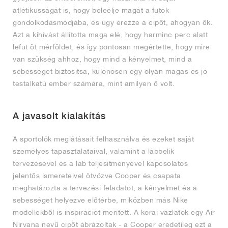
atlétikusságát is, hogy beleélje magát a futók
gondolkodásmódjába, és úgy érezze a cipőt, ahogyan ők.
Azt a kihívást állította maga elé, hogy harminc perc alatt
lefut öt mérföldet, és így pontosan megértette, hogy mire
van szükség ahhoz, hogy mind a kényelmet, mind a
sebességet biztosítsa, különösen egy olyan magas és jó
testalkatú ember számára, mint amilyen ő volt.
A javasolt kialakítás
A sportolók meglátásait felhasználva és ezeket saját
személyes tapasztalataival, valamint a lábbelik
tervezésével és a láb teljesítményével kapcsolatos
jelentős ismereteivel ötvözve Cooper és csapata
meghatározta a tervezési feladatot, a kényelmet és a
sebességet helyezve előtérbe, miközben más Nike
modellekből is inspirációt merített. A korai vázlatok egy Air
Nirvana nevű cipőt ábrázoltak - a Cooper eredetileg ezt a