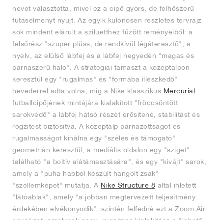
nevet választotta, mivel ez a cipő gyors, de felhőszerű
futásélményt nyújt. Az egyik különösen részletes tervrajz
sok mindent elárult a sziluetthez fűzött reményeiből: a
felsőrész "szuper plüss, de rendkívül légáteresztő", a
nyelv, az elülső lábfej és a lábfej negyedén "magas és
párnaszerű háló". A stratégiai támaszt a középtalpon
keresztül egy "rugalmas" és "formába illeszkedő"
hevederrel adta volna, míg a Nike klasszikus
Mercurial
futballcipőjének mintájára kialakított "fröccsöntött
sarokvédő" a lábfej hátsó részét erősítené, stabilitást és
rögzítést biztosítva. A középtalp párnázottságot és
rugalmasságot kínálna egy "széles és támogató"
geometrián keresztül, a mediális oldalon egy "sziget"
található "a boltív alátámasztására", és egy "kivájt" sarok,
amely a "puha habból készült hangolt zsák"
"szellemképét" mutatja. A
Nike Structure 8
által ihletett
"látóablak", amely "a jobban megtervezett teljesítmény
érdekében elvékonyodik", szintén felfedné ezt a Zoom Air