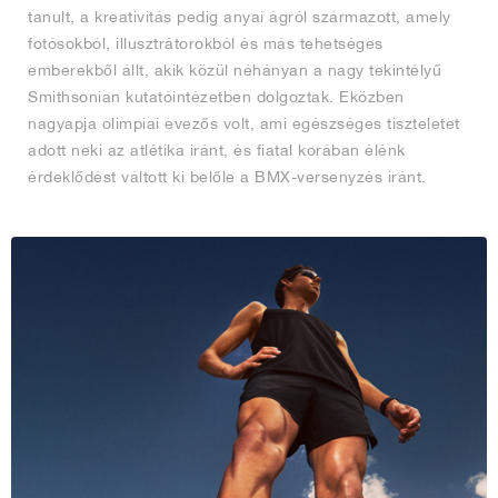
tanult, a kreativitás pedig anyai ágról származott, amely
fotósokból, illusztrátorokból és más tehetséges
emberekből állt, akik közül néhányan a nagy tekintélyű
Smithsonian kutatóintézetben dolgoztak. Eközben
nagyapja olimpiai evezős volt, ami egészséges tiszteletet
adott neki az atlétika iránt, és fiatal korában élénk
érdeklődést váltott ki belőle a BMX-versenyzés iránt.