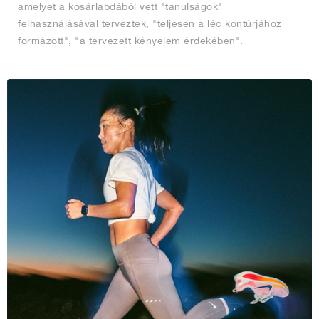
amelyet a kosárlabdából vett "tanulságok"
felhasználásával terveztek, "teljesen a léc kontúrjához
formázott", "a tervezett kényelem érdekében".