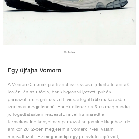
© Nike
Egy újfajta Vomero
A Vomero 5 némileg a franchise csúcsát jelentette annak
idején, és az utódja, bár kiegyensúlyozott, puhán
párnázott és rugalmas volt, visszafogottabb és kevésbé
izgalmas megjelenésű. Ennek ellenére a 6-os még mindig
jó fogadtatásban részesült, mivel hű maradt a
termékcsalád kényelmes párnázottságának etikájához, de
amikor 2012-ben megjelent a Vomero 7-es, valami
megváltozott. Ez még mindig egy jó távfutó cipő volt,