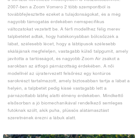
2007-ben a Zoom Vomero 2 több szempontból is
továbbfejlesztette ezeket a tulajdonságokat, és a még
nagyobb támogatás érdekében nemspecifikus
változatokat vezetett be. A férfi modellhez félig merev
talpbetétet adtak, hogy hatékonyabban bölcsőzzék a
lábat, szélesebb lécet, hogy a lábtípusok szélesebb
skálájának megfeleljen, vastagabb külső talpgumit, amely
javította a tartósságot, és nagyobb Zoom Air zsákot a
sarokban az átfogó párnázottság érdekében. A női
modellnél az újratervezett felsőrész egy kontúros
sarokrészt tartalmazott, amely biztosabban tartja a lábat a
helyén, a talpbetét pedig kissé vastagabb lett a
párnázottabb lábfej alatti élmény érdekében. Mindkettő
elsősorban a jó biomechanikával rendelkező semleges
futóknak szólt, akik puha, plüssös alátámasztást
szeretnének érezni a lábuk alatt.