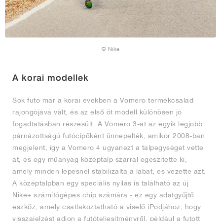
© Nike
A korai modellek
Sok futó már a korai években a Vomero termékcsalád
rajongójává vált, és az első öt modell különösen jó
fogadtatásban részesült. A Vomero 3-at az egyik legjobb
párnázottságú futócipőként ünnepelték, amikor 2008-ban
megjelent, így a Vomero 4 ugyanezt a talpegységet vette
át, és egy műanyag középtalp szárral egészítette ki,
amely minden lépésnél stabilizálta a lábat, és vezette azt.
A középtalpban egy speciális nyílás is található az új
Nike+ számítógépes chip számára - ez egy adatgyűjtő
eszköz, amely csatlakoztatható a viselő iPodjához, hogy
visszajelzést adjon a futóteljesítményről, például a futott