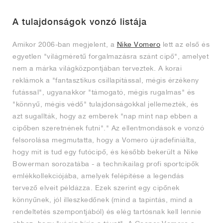
A tulajdonságok vonzó listája
Amikor 2006-ban megjelent, a
Nike Vomero
lett az első és
egyetlen "világméretű forgalmazásra szánt cipő", amelyet
nem a márka világközpontjában terveztek. A korai
reklámok a "fantasztikus csillapítással, mégis érzékeny
futással", ugyanakkor "támogató, mégis rugalmas" és
"könnyű, mégis védő" tulajdonságokkal jellemezték, és
azt sugallták, hogy az emberek "nap mint nap ebben a
cipőben szeretnének futni"." Az ellentmondások e vonzó
felsorolása megmutatta, hogy a Vomero újradefiniálta,
hogy mit is tud egy futócipő, és később bekerült a Nike
Bowerman sorozatába - a technikailag profi sportcipők
emlékkollekciójába, amelyek felépítése a legendás
tervező elveit példázza. Ezek szerint egy cipőnek
könnyűnek, jól illeszkedőnek (mind a tapintás, mind a
rendeltetés szempontjából) és elég tartósnak kell lennie