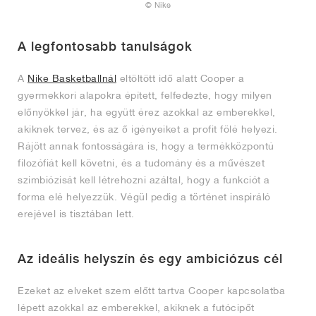
© Nike
A legfontosabb tanulságok
A
Nike Basketballnál
eltöltött idő alatt Cooper a
gyermekkori alapokra épített, felfedezte, hogy milyen
előnyökkel jár, ha együtt érez azokkal az emberekkel,
akiknek tervez, és az ő igényeiket a profit fölé helyezi.
Rájött annak fontosságára is, hogy a termékközpontú
filozófiát kell követni, és a tudomány és a művészet
szimbiózisát kell létrehozni azáltal, hogy a funkciót a
forma elé helyezzük. Végül pedig a történet inspiráló
erejével is tisztában lett.
Az ideális helyszín és egy ambiciózus cél
Ezeket az elveket szem előtt tartva Cooper kapcsolatba
lépett azokkal az emberekkel, akiknek a futócipőt