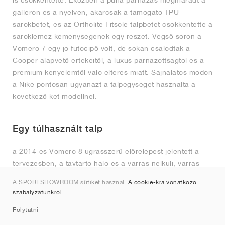
galléron és a nyelven, akárcsak a támogató TPU
sarokbetét, és az Ortholite Fitsole talpbetét csökkentette a
saroklemez keménységének egy részét. Végső soron a
Vomero 7 egy jó futócipő volt, de sokan csalódtak a
Cooper alapvető értékeitől, a luxus párnázottságtól és a
prémium kényelemtől való eltérés miatt. Sajnálatos módon
a Nike pontosan ugyanazt a talpegységet használta a
következő két modellnél.
Egy túlhasznált talp
a 2014-es Vomero 8 ugrásszerű előrelépést jelentett a
tervezésben, a távtartó háló és a varrás nélküli, varrás
nélküli felületek elegáns keveréke könnyű, kényelmes
A SPORTSHOWROOM sütiket használ.
A cookie-kra vonatkozó
illeszkedést és nagyfokú légáteresztő képességet
szabályzatunkról
.
biztosított. Ez volt az utolsó Vomero, amely a Nike+
Folytatni
technológiát is tartalmazta, mivel a csuklón hordható
fitneszkövetők egyre kifinomultabbá és ezáltal egyre