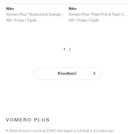
Nike
Nike
Vomero Plus "Guava Ice & Orange Chalk"
Vomero Plus "Pearl Pink & Team Crimson"
Női / Futás / Cipők
Női / Futás / Cipők
1
2
Következő
VOMERO PLUS
A Nike Vomero sorozat 2006 óta segíti a futókat a mindennapi