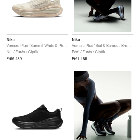
Nike
Nike
Vomero Plus "Summit White & Phantom"
Vomero Plus "Sail & Baroque Brown"
Női / Futás / Cipők
Férfi / Futás / Cipők
Ft66.489
Ft61.189