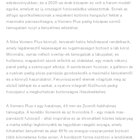
edzésrutinjukban, és a 2020-as évek közepén ez volt a három modell
egyike, amelyet az új országúti futócsaládba választottak. Ennek az
átfogó sportkollekciónak a részeként különös hangsúlyt fektet a
maximális párnázottságra, a Vomero Plus pedig közepes szintű
támogatást nyújt a kényelmes edzéshez.
A Nike Vomero Plus könnyű, tervezett hálós felsőrésszel rendelkezik,
amely légáteresztő képességet és rugalmasságot biztosít a láb körül.
Minimális, varrás nélküli overlay-ek támogatják a lábujjakat, és
hullámos, magasított sávok erősítik az oldalakat, egy másik vékony
panel pedig a szemzugot alkotja. A sarokrészen húzózár, a galléron és
a nyelven pedig plüss párnázás gondoskodik a maximális kényelemről
és a könnyű használatról. Fényvisszaverő elemek világítják meg az
elülső lábfejet és a sarkat, a nyelvre integrált fűzőhurok pedig
hozzájárul a megbízhatóan biztonságos illeszkedéshez.
A Vomero Plus-t egy hatalmas, 45 mm-es ZoomX-habhalmaz
támogatja. A korábbi Vomerók és az Invincible 3 - egy másik max-
párnázott futócipő - által inspirálva ez az élvonalbeli köztes talpanyag
a márka eddigi legkönnyebb és legjobban reagáló anyaga, amely
hihetetlen kényelmet és akár 85%-os energia-visszanyerést biztosít
több kilométeres futás során. A bordázott forma ösztönzi a lendületet,