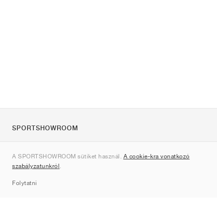
SPORTSHOWROOM
Rólunk
A SPORTSHOWROOM sütiket használ.
A cookie-kra vonatkozó
Kapcsolat
szabályzatunkról
.
Sitemap
Folytatni
Márkák