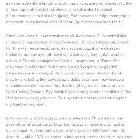
és könnyedén előre lendíti a futót, míg a strapabíró gumialátét Waffle-
stílusú tapadóbetéteket tartalmaz, amelyek szilárd tapadást
biztosítanak a saroktól a lábujjakig. Eközben széles talpa támogatja a
megemelt, puha habból készült lapot, így biztosítva a stabil talajt.
Sima, íves vonalak határozzák meg a Nike Vomero Plus esztétikáját,
dinamikus megjelenést kölcsönözve neki. A vaskos középtalp áramló
kontúrokkal rendelkezik, amelyek visszhangozzák a felsőrészen
hullámzó dombornyomott sávokat, a sebesség lenyűgöző érzetét
keltve. A ZoomX márkajelzés díszíti a középtalpat, a "Tuned For
Maximum Cushioning" felirat pedig a cipő céljának meggyőző
bejelentéseként a középső oldalra van nyomtatva. Swoosh logók
díszítik a külsőt, a legnagyobb az oldalsó oldalfalon, egy kisebb a
mediális szárnyon, és mini logók a lábujjhegyen, a húzózárón és a
felső fűzőnyílásokon. Egy másik finoman megjelenik a mediális elülső
lábfejrészen, és egy Vomero Plus nyelvfolt teszi teljessé az elegáns
márkajelzés részleteit.
A Vomero Plus 2025 augusztusi megjelenése előtt a Nike néhány
sportolójának adott párat, hogy bemutassa a maximális csillapítási
képességeit. A maratonista Conner Mantz és az 1500 méteres futó
Jess Hull, aki a 2024-es párizsi olimpián ezüstérmet nyert, mindketten