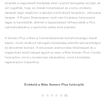
élvezték a nagyméretű középtalp által nyújtott támogatás szintjét, és
azt sugallták, hogy az ütések tompításával és a sima, érzékeny
lépéssel segít megőrizni a lábukat a különböző tempókon, változatos
terepen. A Project Dreamweaver nevű nem hivatásos futócsoport
tagjai is kipróbálták, akiknek a tapasztalatait felhasználták a Plus
optimalizálásához a sportolók széles köre számára.
A Vomero Plus a Nike új futórendszerének kulcsfontosságú részét
képezi, mivel rendkívül támogató középtalpa jelentős párnázottságot
és kényelmet biztosít. A stílusosan áramvonalas felsőrésszel és a
megbízható külső talppal együtt ez teszi a Nike Vomero Plus-t kiváló
futócipővé, mind a mindennapi edzésekhez, mind a kíméletes
regenerációs futásokhoz.
Értékeld a Nike Vomero Plus futócipők
(0)