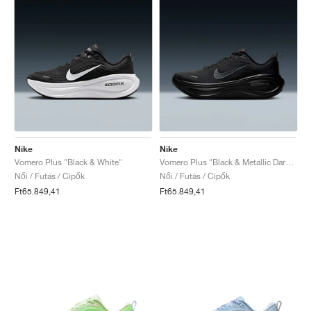
Nike
Nike
Vomero Plus "Black & White"
Vomero Plus "Black & Metallic Dark Grey"
Női / Futás / Cipők
Női / Futás / Cipők
Ft65.849,41
Ft65.849,41