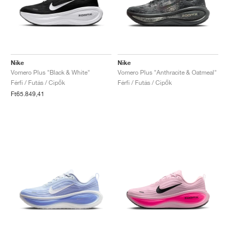
Nike
Nike
Vomero Plus "Black & White"
Vomero Plus "Anthracite & Oatmeal"
Férfi / Futás / Cipők
Férfi / Futás / Cipők
Ft65.849,41