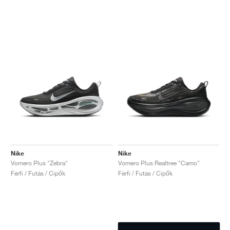
Nike
Nike
Vomero Plus "Zebra"
Vomero Plus Realtree "Camo"
Férfi / Futás / Cipők
Férfi / Futás / Cipők