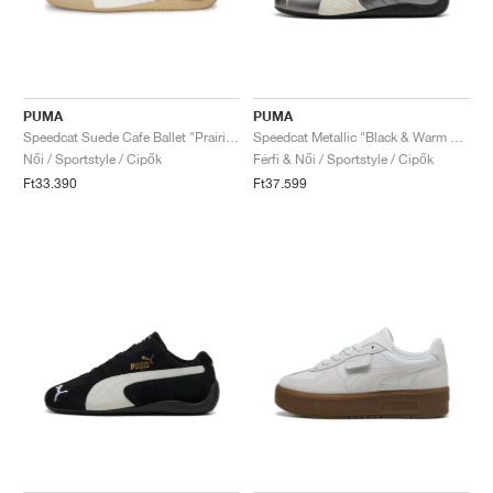
PUMA
PUMA
Speedcat Suede Cafe Ballet "Prairie Tan & Warm White"
Speedcat Metallic "Black & Warm White"
Női / Sportstyle / Cipők
Férfi & Női / Sportstyle / Cipők
Ft33.390
Ft37.599