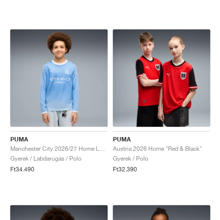
PUMA
PUMA
Manchester City 2026/27 Home Long Sleeve "Light Blue & Icy Blue"
Austria 2026 Home "Red & Black"
Gyerek / Labdarúgás / Polo
Gyerek / Polo
Ft34.490
Ft32.390