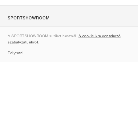
SPORTSHOWROOM
Rólunk
A SPORTSHOWROOM sütiket használ.
A cookie-kra vonatkozó
Kapcsolat
szabályzatunkról
.
Sitemap
Folytatni
Márkák
Nike
Jordan
adidas
New Balance
ASICS
PUMA
Converse
Vans