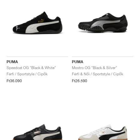
PUMA
PUMA
Speedcat OG "Black & White"
Mostro OG "Black & Silver"
Férfi / Sportstyle / Cipők
Férfi & Női / Sportstyle / Cipők
Ft36.090
Ft26.590