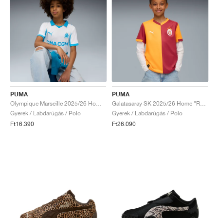
PUMA
PUMA
Olympique Marseille 2025/26 Home "White & Azure"
Galatasaray SK 2025/26 Home "Red Rhythm & Intense Orange"
Gyerek / Labdarúgás / Polo
Gyerek / Labdarúgás / Polo
Ft16.390
Ft26.090