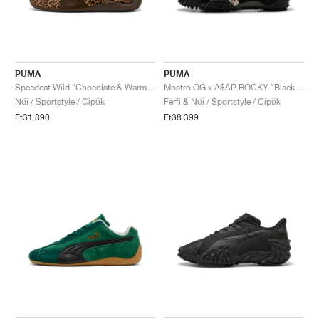
PUMA
PUMA
Speedcat Wild "Chocolate & Warm White"
Mostro OG x A$AP ROCKY "Black & Desert Dust"
Női / Sportstyle / Cipők
Férfi & Női / Sportstyle / Cipők
Ft31.890
Ft38.399