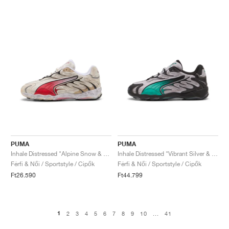
PUMA
PUMA
Inhale Distressed "Alpine Snow & Red"
Inhale Distressed "Vibrant Silver & Vibrant Green"
Férfi & Női / Sportstyle / Cipők
Férfi & Női / Sportstyle / Cipők
Ft26.590
Ft44.799
1
2
3
4
5
6
7
8
9
10
...
41