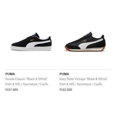
PUMA
PUMA
Suede Classic "Black & White"
Easy Rider Vintage "Black & White"
Férfi & Női / Sportstyle / Cipők
Férfi & Női / Sportstyle / Cipők
Ft37.990
Ft32.090