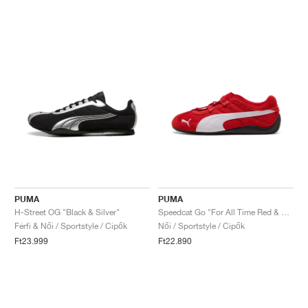
PUMA
PUMA
H-Street OG "Black & Silver"
Speedcat Go "For All Time Red & White"
Férfi & Női / Sportstyle / Cipők
Női / Sportstyle / Cipők
Ft23.999
Ft22.890