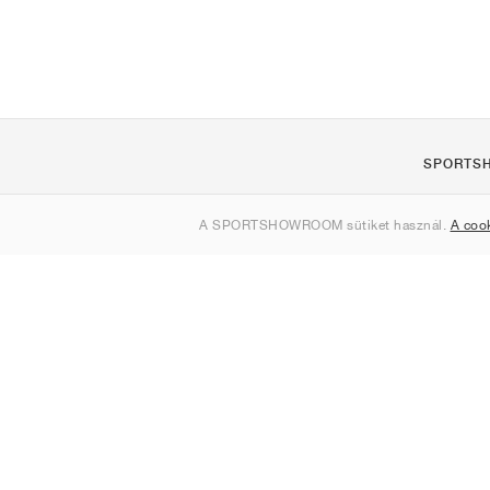
SPORTS
Rólunk
A SPORTSHOWROOM sütiket használ.
A coo
Kapcsolat
Sitemap