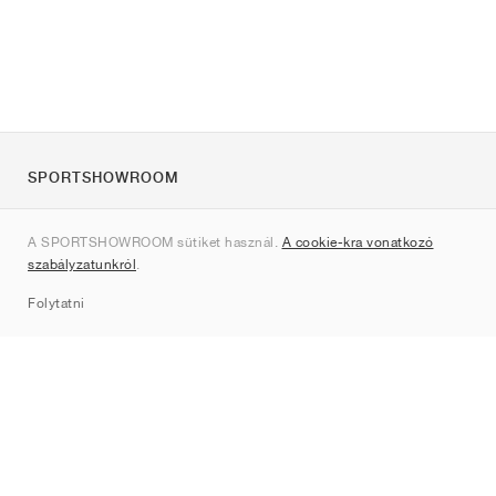
SPORTSHOWROOM
Rólunk
A SPORTSHOWROOM sütiket használ.
A cookie-kra vonatkozó
Kapcsolat
szabályzatunkról
.
Sitemap
Folytatni
Márkák
Nike
Jordan
adidas
New Balance