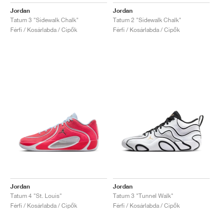
FIELD GENERAL
CRAZE
ADIRACER
MULE
471
GEL-CUMULUS 16
G.T. CUT
FORCE 58
TEKKIRA CUP
508
JORDAN
Jordan
Jordan
Tatum 3 "Sidewalk Chalk"
Tatum 2 "Sidewalk Chalk"
KILLSHOT 2
MOTO 2K
ITALIA
LEGACY 312
ALLERDALE
G.T. FUTURE
PS8
ALOHA SUPER
600
Férfi / Kosárlabda / Cipők
Férfi / Kosárlabda / Cipők
TOTAL 90
PHENOMENA
FORUM
JUMPMAN JACK
2000
VERTEBRAE
808
AVA ROVER
1000
HAMBURG
204L
AIR MAX 95
933
MIND
860V2
AIR RIFT
Jordan
Jordan
Tatum 4 "St. Louis"
Tatum 3 "Tunnel Walk"
Férfi / Kosárlabda / Cipők
Férfi / Kosárlabda / Cipők