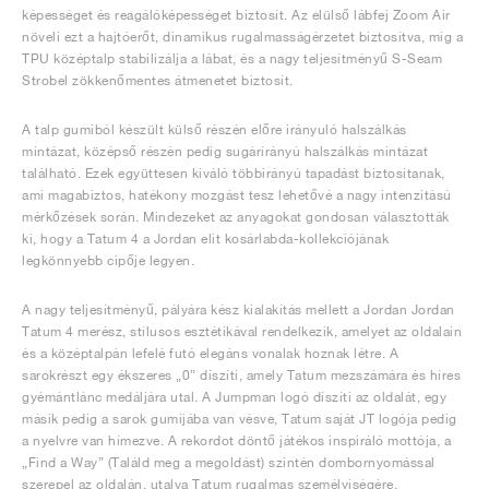
képességet és reagálóképességet biztosít. Az elülső lábfej Zoom Air
növeli ezt a hajtóerőt, dinamikus rugalmasságérzetet biztosítva, míg a
TPU középtalp stabilizálja a lábat, és a nagy teljesítményű S-Seam
Strobel zökkenőmentes átmenetet biztosít.
A talp gumiból készült külső részén előre irányuló halszálkás
mintázat, középső részén pedig sugárirányú halszálkás mintázat
található. Ezek együttesen kiváló többirányú tapadást biztosítanak,
ami magabiztos, hatékony mozgást tesz lehetővé a nagy intenzitású
mérkőzések során. Mindezeket az anyagokat gondosan választották
ki, hogy a Tatum 4 a Jordan elit kosárlabda-kollekciójának
legkönnyebb cipője legyen.
A nagy teljesítményű, pályára kész kialakítás mellett a Jordan Jordan
Tatum 4 merész, stílusos esztétikával rendelkezik, amelyet az oldalain
és a középtalpán lefelé futó elegáns vonalak hoznak létre. A
sarokrészt egy ékszeres „0” díszíti, amely Tatum mezszámára és híres
gyémántlánc medáljára utal. A Jumpman logó díszíti az oldalát, egy
másik pedig a sarok gumijába van vésve, Tatum saját JT logója pedig
a nyelvre van hímezve. A rekordot döntő játékos inspiráló mottója, a
„Find a Way” (Találd meg a megoldást) szintén dombornyomással
szerepel az oldalán, utalva Tatum rugalmas személyiségére.