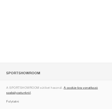
SPORTSHOWROOM
Rólunk
A SPORTSHOWROOM sütiket használ.
A cookie-kra vonatkozó
Kapcsolat
szabályzatunkról
.
Sitemap
Folytatni