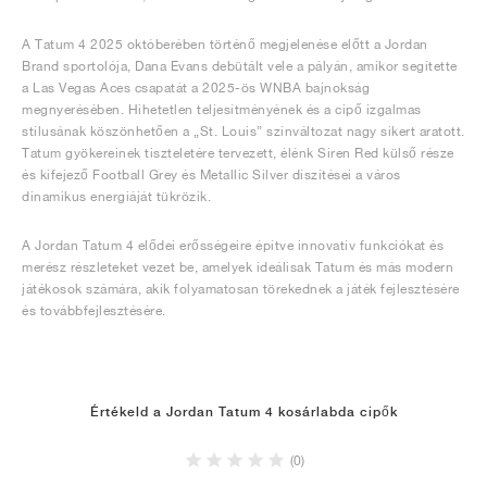
A Tatum 4 2025 októberében történő megjelenése előtt a Jordan
Brand sportolója, Dana Evans debütált vele a pályán, amikor segítette
a Las Vegas Aces csapatát a 2025-ös WNBA bajnokság
megnyerésében. Hihetetlen teljesítményének és a cipő izgalmas
stílusának köszönhetően a „St. Louis” színváltozat nagy sikert aratott.
Tatum gyökereinek tiszteletére tervezett, élénk Siren Red külső része
és kifejező Football Grey és Metallic Silver díszítései a város
dinamikus energiáját tükrözik.
A Jordan Tatum 4 elődei erősségeire építve innovatív funkciókat és
merész részleteket vezet be, amelyek ideálisak Tatum és más modern
játékosok számára, akik folyamatosan törekednek a játék fejlesztésére
és továbbfejlesztésére.
Értékeld a Jordan Tatum 4 kosárlabda cipők
(0)