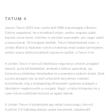
TATUM 4
Jayson Tatum 2024-ben nyerte első NBA-bajnokságát a Boston
Celtics csapatával, de a következő évben, amikor csapata újabb
bajnoki címre törött, Achilles-ín sérülést szenvedett, ami véget vetett
a szezonjának. Öt hónappal később, Tatum felépülésének útján, a
Jordan Brand új fejezetet nyitott a hatalmas erejű csatár karrierjében,
amikor piacra dobta következő signature cipőjét, a Tatum 4-et.
A Jordan Tatum 4 könnyű felsőrésze négyirányú stretch anyagból
készült, puha bőrbetétekkel, amelyek a lábhoz igazodnak, így
biztosítva a tökéletes illeszkedést és a személyre szabott érzést. Ezek
a puha anyagok már az első pillanattól kényelmes viseletet
biztosítanak, míg a stratégiailag elhelyezett rugalmas szalagok a
láboldalon megkönnyítik a mozgást. Végül, a hálós középrész és a
nyelv hűvös szellőzést biztosít az egész lábnak.
A Jordan Tatum 4 középtalpát egy teljes hosszúságú, könnyű
Cushlon 3.0 habréteg alkotja, amely kényelmet, ütéselnyelő