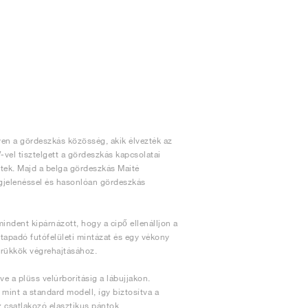
yen a gördeszkás közösség, akik élvezték az
-vel tisztelgett a gördeszkás kapcsolatai
eztek. Majd a belga gördeszkás Maité
jelenéssel és hasonlóan gördeszkás
indent kipárnázott, hogy a cipő ellenálljon a
tapadó futófelületi mintázat és egy vékony
 trükkök végrehajtásához.
e a plüss velúrborításig a lábujjakon.
int a standard modell, így biztosítva a
z csatlakozó elasztikus pántok