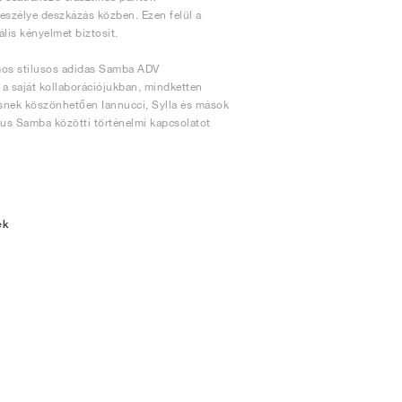
veszélye deszkázás közben. Ezen felül a
lis kényelmet biztosít.
mos stílusos adidas Samba ADV
k a saját kollaborációjukban, mindketten
nésnek köszönhetően Iannucci, Sylla és mások
kus Samba közötti történelmi kapcsolatot
ek