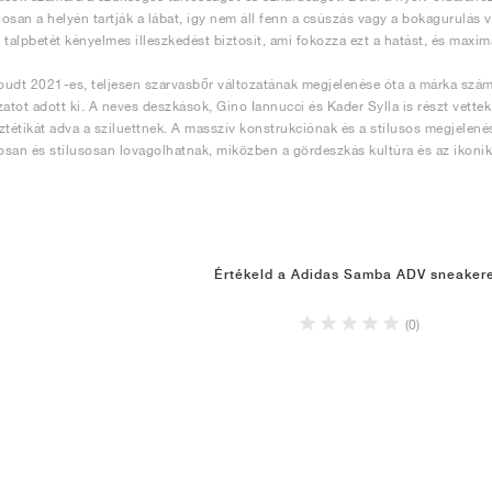
osan a helyén tartják a lábat, így nem áll fenn a csúszás vagy a bokagurulás 
 talpbetét kényelmes illeszkedést biztosít, ami fokozza ezt a hatást, és maximá
udt 2021-es, teljesen szarvasbőr változatának megjelenése óta a márka szá
zatot adott ki. A neves deszkások, Gino Iannucci és Kader Sylla is részt vette
ztétikát adva a sziluettnek. A masszív konstrukciónak és a stílusos megjele
san és stílusosan lovagolhatnak, miközben a gördeszkás kultúra és az ikoni
Értékeld a Adidas Samba ADV sneaker
(0)