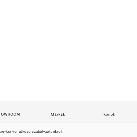
HOWROOM
Márkák
Ikonok
Nike
Air Force 1
kie-kra vonatkozó szabályzatunkról
.
Jordan
Jordan 1