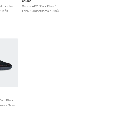
adidas
Orchard x New England Revolution Samba ADV "Night Indigo"
Samba ADV "Core Black"
 Cipők
Férfi / Gördeszkázás / Cipők
Samba ADV x Maite "Core Black & Cloud White"
ázás / Cipők