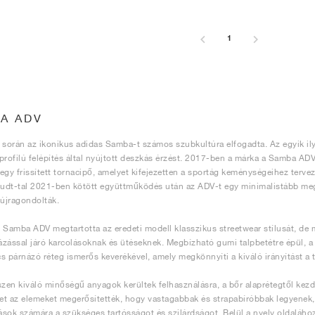
1
A ADV
 során az ikonikus adidas Samba-t számos szubkultúra elfogadta. Az egyik il
profilú felépítés által nyújtott deszkás érzést. 2017-ben a márka a Samba ADV
z egy frissített tornacipő, amelyet kifejezetten a sportág keménységeihez terv
dt-tal 2021-ben kötött együttműködés után az ADV-t egy minimalistább meg
 újragondolták.
 Samba ADV megtartotta az eredeti modell klasszikus streetwear stílusát, de m
zással járó karcolásoknak és ütéseknek. Megbízható gumi talpbetétre épül, a 
s párnázó réteg ismerős keverékével, amely megkönnyíti a kiváló irányítást a
szen kiváló minőségű anyagok kerültek felhasználásra, a bőr alaprétegtől kezdv
t az elemeket megerősítették, hogy vastagabbak és strapabíróbbak legyenek, m
sok számára a szükséges tartósságot és szilárdságot. Belül a nyelv oldaláho