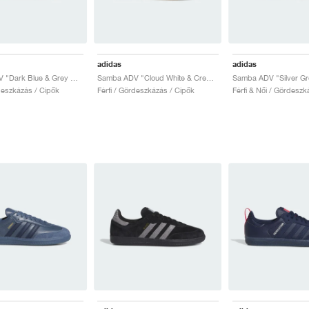
adidas
adidas
Samba ADV "Dark Blue & Grey One"
Samba ADV "Cloud White & Crew Green"
rdeszkázás / Cipők
Férfi / Gördeszkázás / Cipők
Férfi & Női / Gördeszk