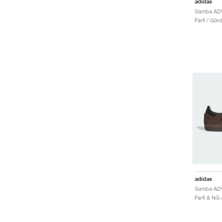
adidas
Samba ADV
Férfi / Gö
adidas
Samba ADV
Férfi & Női