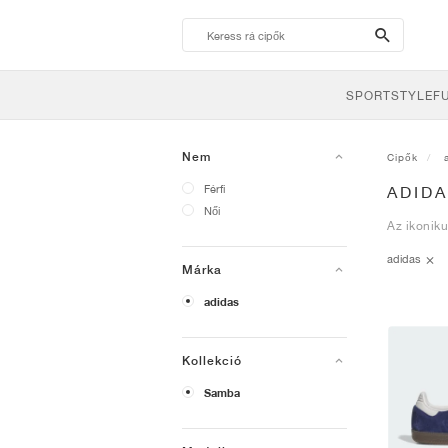
search-
btn
SPORTSTYLE
F
Nem
Cipők
Férfi
ADID
Női
Az ikoniku
adidas
Márka
adidas
Kollekció
Samba