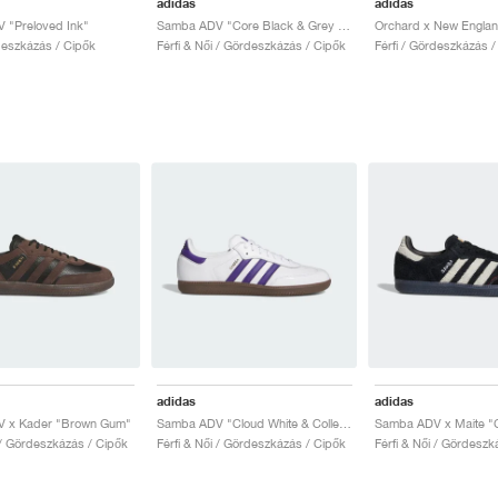
adidas
adidas
 "Preloved Ink"
Samba ADV "Core Black & Grey Four"
rdeszkázás / Cipők
Férfi & Női / Gördeszkázás / Cipők
Férfi / Gördeszkázás /
adidas
adidas
 x Kader "Brown Gum"
Samba ADV "Cloud White & Collegiate Purple"
 / Gördeszkázás / Cipők
Férfi & Női / Gördeszkázás / Cipők
Férfi & Női / Gördeszk