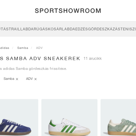
UTÁS
TRAIL
LABDARÚGÁS
KOSÁRLABDA
EDZÉS
GÖRDESZKÁZÁS
TENISZ
adidas
Samba
ADV
AS SAMBA ADV SNEAKEREK
11 árucikk
s adidas Samba gördeszkás frissítése.
Samba
ADV