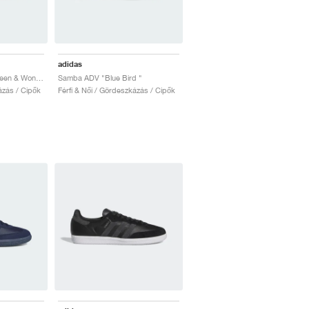
adidas
Samba ADV "Silver Green & Wonder White"
Samba ADV "Blue Bird "
ázás / Cipők
Férfi & Női / Gördeszkázás / Cipők