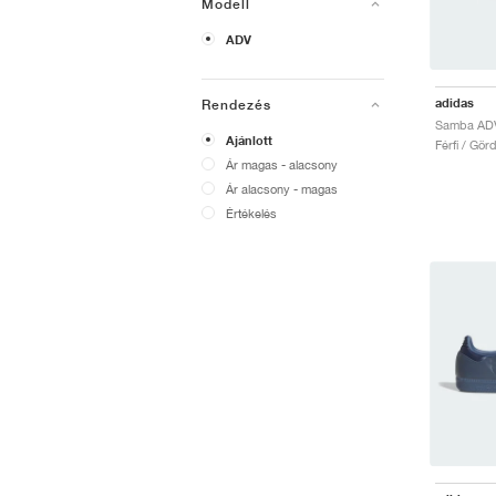
Modell
ADV
adidas
Rendezés
Ajánlott
Férfi / Gö
Ár magas - alacsony
Ár alacsony - magas
Értékelés