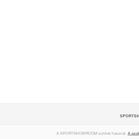
SPORTS
Rólunk
A SPORTSHOWROOM sütiket használ.
A coo
Kapcsolat