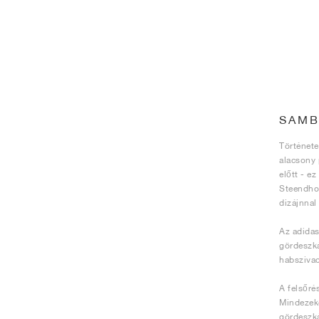
SAMB
Története
alacsony 
előtt - e
Steendhou
dizájnnal
Az adidas
gördeszká
habszivac
A felsőré
Mindezeke
gördeszká