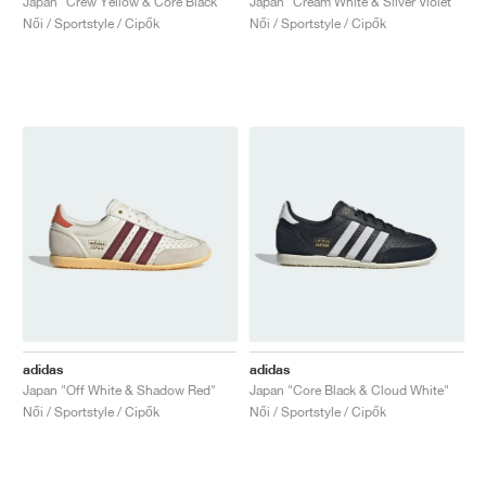
Japan "Crew Yellow & Core Black"
Japan "Cream White & Silver Violet"
Női / Sportstyle / Cipők
Női / Sportstyle / Cipők
adidas
adidas
Japan "Off White & Shadow Red"
Japan "Core Black & Cloud White"
Női / Sportstyle / Cipők
Női / Sportstyle / Cipők