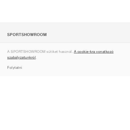
SPORTSHOWROOM
Rólunk
A SPORTSHOWROOM sütiket használ.
A cookie-kra vonatkozó
Kapcsolat
szabályzatunkról
.
Sitemap
Folytatni
Márkák
Nike
Jordan
adidas
New Balance
ASICS