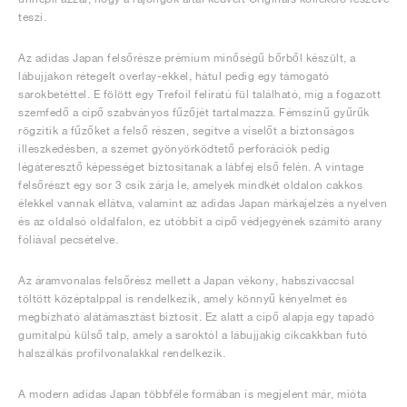
teszi.
Az adidas Japan felsőrésze prémium minőségű bőrből készült, a
lábujjakon rétegelt overlay-ekkel, hátul pedig egy támogató
sarokbetéttel. E fölött egy Trefoil feliratú fül található, míg a fogazott
szemfedő a cipő szabványos fűzőjét tartalmazza. Fémszínű gyűrűk
rögzítik a fűzőket a felső részen, segítve a viselőt a biztonságos
illeszkedésben, a szemet gyönyörködtető perforációk pedig
légáteresztő képességet biztosítanak a lábfej első felén. A vintage
felsőrészt egy sor 3 csík zárja le, amelyek mindkét oldalon cakkos
élekkel vannak ellátva, valamint az adidas Japan márkajelzés a nyelven
és az oldalsó oldalfalon, ez utóbbit a cipő védjegyének számító arany
fóliával pecsételve.
Az áramvonalas felsőrész mellett a Japan vékony, habszivaccsal
töltött középtalppal is rendelkezik, amely könnyű kényelmet és
megbízható alátámasztást biztosít. Ez alatt a cipő alapja egy tapadó
gumitalpú külső talp, amely a saroktól a lábujjakig cikcakkban futó
halszálkás profilvonalakkal rendelkezik.
A modern adidas Japan többféle formában is megjelent már, mióta