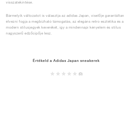
visszatekintése.
Bármelyik változatot is választja az adidas Japan, viselője garantáltan
élvezni fogja a megbízható támogatás, az elegáns retro esztétika és a
modern stílusjegyek keverékét, így a mindennapi kényelem és stílus
nagyszerű edzőcipője lesz.
Értékeld a Adidas Japan sneakerek
(0)