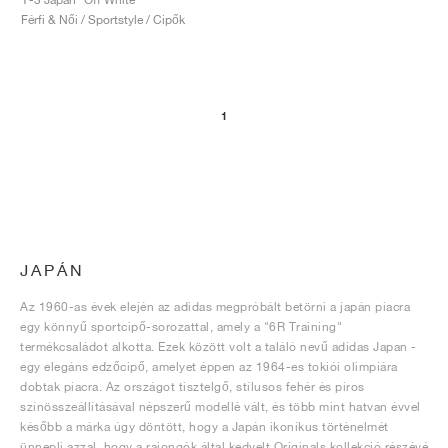
Férfi & Női / Sportstyle / Cipők
1
JAPÁN
Az 1960-as évek elején az adidas megpróbált betörni a japán piacra
egy könnyű sportcipő-sorozattal, amely a "6R Training"
termékcsaládot alkotta. Ezek között volt a találó nevű adidas Japan -
egy elegáns edzőcipő, amelyet éppen az 1964-es tokiói olimpiára
dobtak piacra. Az országot tisztelgő, stílusos fehér és piros
színösszeállításával népszerű modellé vált, és több mint hatvan évvel
később a márka úgy döntött, hogy a Japán ikonikus történelmét
ünnepli azzal, hogy a rajongók által kedvelt Originals kollekció részévé