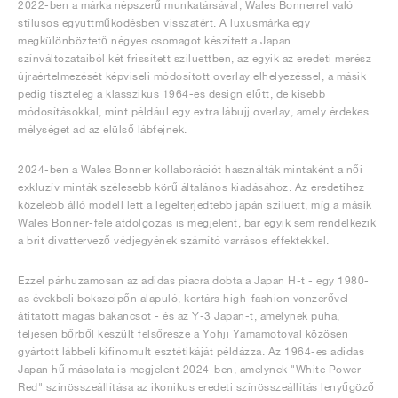
2022-ben a márka népszerű munkatársával, Wales Bonnerrel való
stílusos együttműködésben visszatért. A luxusmárka egy
megkülönböztető négyes csomagot készített a Japan
színváltozataiból két frissített sziluettben, az egyik az eredeti merész
újraértelmezését képviseli módosított overlay elhelyezéssel, a másik
pedig tiszteleg a klasszikus 1964-es design előtt, de kisebb
módosításokkal, mint például egy extra lábujj overlay, amely érdekes
mélységet ad az elülső lábfejnek.
2024-ben a Wales Bonner kollaborációt használták mintaként a női
exkluzív minták szélesebb körű általános kiadásához. Az eredetihez
közelebb álló modell lett a legelterjedtebb japán sziluett, míg a másik
Wales Bonner-féle átdolgozás is megjelent, bár egyik sem rendelkezik
a brit divattervező védjegyének számító varrásos effektekkel.
Ezzel párhuzamosan az adidas piacra dobta a Japan H-t - egy 1980-
as évekbeli bokszcipőn alapuló, kortárs high-fashion vonzerővel
átitatott magas bakancsot - és az Y-3 Japan-t, amelynek puha,
teljesen bőrből készült felsőrésze a Yohji Yamamotóval közösen
gyártott lábbeli kifinomult esztétikáját példázza. Az 1964-es adidas
Japan hű másolata is megjelent 2024-ben, amelynek "White Power
Red" színösszeállítása az ikonikus eredeti színösszeállítás lenyűgöző