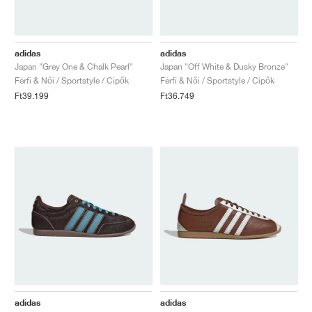
adidas
adidas
Japan "Grey One & Chalk Pearl"
Japan "Off White & Dusky Bronze"
Férfi & Női / Sportstyle / Cipők
Férfi & Női / Sportstyle / Cipők
Ft39.199
Ft36.749
adidas
adidas