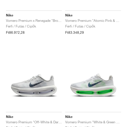
Nike
Nike
Vomero Premium x Renegade "Brown Basalt & Total Orange"
Vomero Premium "Atomic Pink & Racer Blue"
Férfi / Futás / Cipők
Férfi / Futás / Cipők
Ft86.972,28
Ft83.348,29
Nike
Nike
Vomero Premium "Off-White & Dark Obsidian"
Vomero Premium "White & Green Spark"