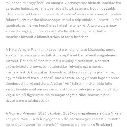
miközben mintegy 85%-os energia-visszanyerést biztosít, csökkentve
az edzés hatását, és lehetővé téve a futók számára, hogy hosszabb
ideig keményebben dolgozzanak. Az elülső és a sarok Zoom Air podok
fokozzák ezt a reakcióképességet, mivel a talp ablakain keresztül kifelé
tágulnak, és mélyen lendületes hatást fejtenek ki. A talp alatt a nagy
kopásállóságú gumiból készült Waffle stílusú talpbetét tartós
tapadást biztosít a kilométereken át tartó futáshoz.
A Nike Vomero Premium központi eleme a feltűnő középtalp, amely
epikus magasságával és látható levegőjével kiemelkedő megjelenést
biztosít. Bár a felsőrész minimális overlay-t tartalmaz, a szemet
gyönyörködtető tervezési részletekkel folytatja ezt a merész
megjelenést. A klasszikus Swoosh az oldalsó szárnyon jelenik meg,
egy másik fordítva a középső sarokrészen, és egy finom logó finoman
domborodik a középtalpra. A túlzó "Air" felirat mindkét oldalfalra
kerül, további márkajelzés pedig a stílusos nyelvi jelvényen található.
Végül a cipő figyelemre méltó magasságát a Nike innovációjának
tiszteletére a talpba vésték.
A Vomero Premium 2025 októberi, 2025-ös megjelenése előtt a Nike a
kenyai futóval, Faith Kipyegonnal való partnerségen keresztül mutatta
be az úgynevezett "szuperedző" képességeit, amikor a Breaking4