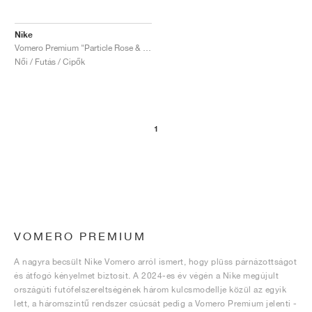
Nike
Vomero Premium "Particle Rose & Burgundy Crush"
Női / Futás / Cipők
1
VOMERO PREMIUM
A nagyra becsült Nike Vomero arról ismert, hogy plüss párnázottságot
és átfogó kényelmet biztosít. A 2024-es év végén a Nike megújult
országúti futófelszereltségének három kulcsmodellje közül az egyik
lett, a háromszintű rendszer csúcsát pedig a Vomero Premium jelenti -