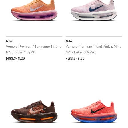
Nike
Nike
Vomero Premium "Tangerine Tint & Bright Crimson"
Vomero Premium "Pearl Pink & Midnight Navy"
Női / Futás / Cipők
Női / Futás / Cipők
Ft83.348,29
Ft83.348,29