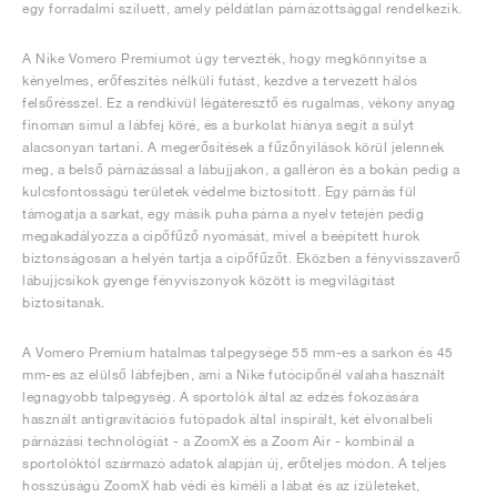
egy forradalmi sziluett, amely példátlan párnázottsággal rendelkezik.
A Nike Vomero Premiumot úgy tervezték, hogy megkönnyítse a
kényelmes, erőfeszítés nélküli futást, kezdve a tervezett hálós
felsőrésszel. Ez a rendkívül légáteresztő és rugalmas, vékony anyag
finoman simul a lábfej köré, és a burkolat hiánya segít a súlyt
alacsonyan tartani. A megerősítések a fűzőnyílások körül jelennek
meg, a belső párnázással a lábujjakon, a galléron és a bokán pedig a
kulcsfontosságú területek védelme biztosított. Egy párnás fül
támogatja a sarkat, egy másik puha párna a nyelv tetején pedig
megakadályozza a cipőfűző nyomását, mivel a beépített hurok
biztonságosan a helyén tartja a cipőfűzőt. Eközben a fényvisszaverő
lábujjcsíkok gyenge fényviszonyok között is megvilágítást
biztosítanak.
A Vomero Premium hatalmas talpegysége 55 mm-es a sarkon és 45
mm-es az elülső lábfejben, ami a Nike futócipőnél valaha használt
legnagyobb talpegység. A sportolók által az edzés fokozására
használt antigravitációs futópadok által inspirált, két élvonalbeli
párnázási technológiát - a ZoomX és a Zoom Air - kombinál a
sportolóktól származó adatok alapján új, erőteljes módon. A teljes
hosszúságú ZoomX hab védi és kíméli a lábat és az ízületeket,