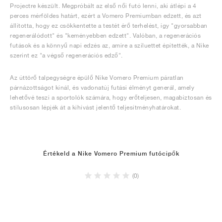
Projectre készült. Megpróbált az első női futó lenni, aki átlépi a 4
perces mérföldes határt, ezért a Vomero Premiumban edzett, és azt
állította, hogy ez csökkentette a testét érő terhelést, így "gyorsabban
regenerálódott" és "keményebben edzett". Valóban, a regenerációs
futások és a könnyű napi edzés az, amire a sziluettet építették, a Nike
szerint ez "a végső regenerációs edző".
Az úttörő talpegységre épülő Nike Vomero Premium páratlan
párnázottságot kínál, és vadonatúj futási élményt generál, amely
lehetővé teszi a sportolók számára, hogy erőteljesen, magabiztosan és
stílusosan lépjék át a kihívást jelentő teljesítményhatárokat.
Értékeld a Nike Vomero Premium futócipők
(0)