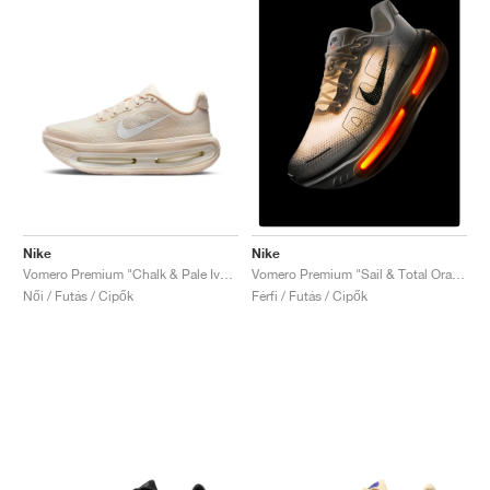
Nike
Nike
Vomero Premium "Chalk & Pale Ivory"
Vomero Premium "Sail & Total Orange"
Női / Futás / Cipők
Férfi / Futás / Cipők