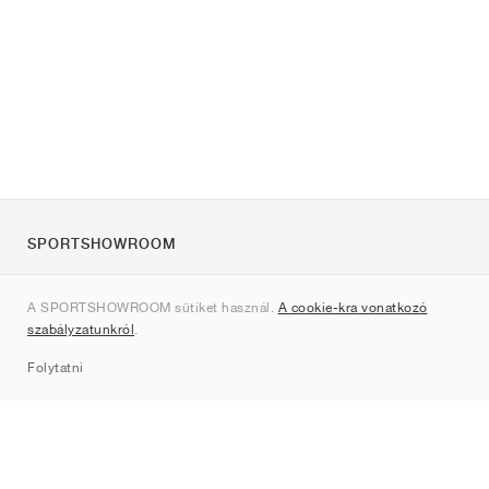
SPORTSHOWROOM
Rólunk
A SPORTSHOWROOM sütiket használ.
A cookie-kra vonatkozó
Kapcsolat
szabályzatunkról
.
Sitemap
Folytatni
Márkák
Nike
Jordan