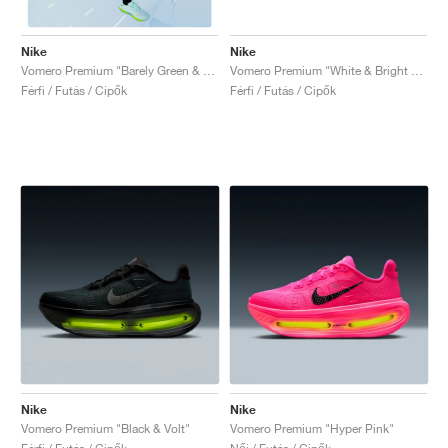
Nike
Nike
Vomero Premium "White & Bright Crimson"
Vomero Premium "Barely Green & Barely Volt"
Férfi / Futás / Cipők
Férfi / Futás / Cipők
Nike
Nike
Vomero Premium "Black & Volt"
Vomero Premium "Hyper Pink"