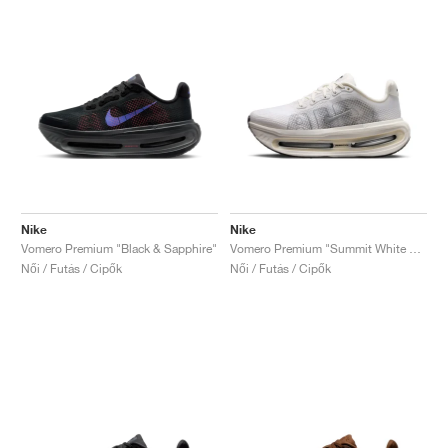
Nike
Nike
Vomero Premium "Black & Sapphire"
Vomero Premium "Summit White & Sail"
Női / Futás / Cipők
Női / Futás / Cipők