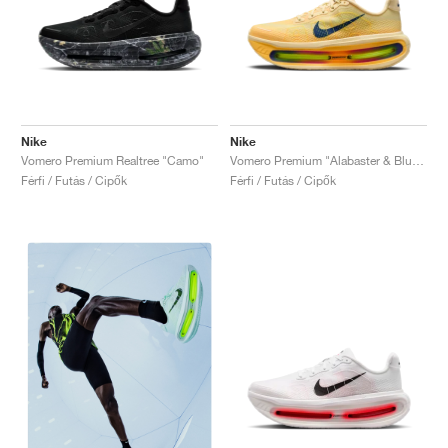
Nike
Nike
Vomero Premium Realtree "Camo"
Vomero Premium "Alabaster & Blue Void"
Férfi / Futás / Cipők
Férfi / Futás / Cipők