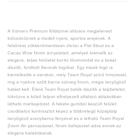
FIELD GENERAL
CRAZE
ADIRACER
MULE
471
GEL-CUMULUS 16
G.T. CUT
FORCE 58
TEKKIRA CUP
508
JORDAN
KILLSHOT 2
MOTO 2K
ITALIA
LEGACY 312
ALLERDALE
G.T. FUTURE
PS8
ALOHA SUPER
600
A Vomero Premium földszínei stílusos megjelenést
TOTAL 90
PHENOMENA
FORUM
JUMPMAN JACK
2000
VERTEBRAE
808
kölcsönöznek a modell nyers, sportos erejének. A
felsőrész zökkenőmentesen ötvözi a Flat Stout és a
AVA ROVER
1000
HAMBURG
204L
AIR MAX 95
933
Cacao Wow finom árnyalatait, amelyek kiemelik az
elegáns, teljes felületet borító liliommintát és a bokát
MIND
860V2
díszítő, fordított Swoosh-logókat. Egy másik logó is
kiemelkedik a sarokon, mély Team Royal színű hímzéssel,
míg a nyelvre szőtt barna szöveg finom, mégis lenyűgöző
AIR RIFT
hatást kelt. Élénk Team Royal betűk díszítik a talpbetétet,
tükrözve a külső talpon elhelyezett átlátszó ablakokban
látható márkajelzést. A fekete gumiból készült felület
csodálatos kontrasztot képez a többrétegű középtalp
lenyűgöző aranybarna fényével és a látható Team Royal
Zoom Air párnázással, finom befejezést adva ennek az
elegáns kialakításnak.