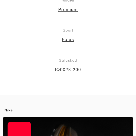
Modell
Premium
Sport
Futás
Stíluskód
IQ0028-200
Nike