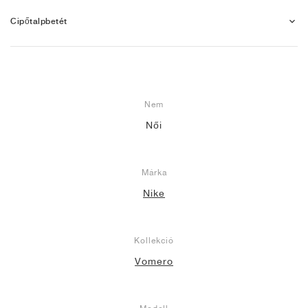
Cipőtalpbetét
Nem
Női
Márka
Nike
Kollekció
Vomero