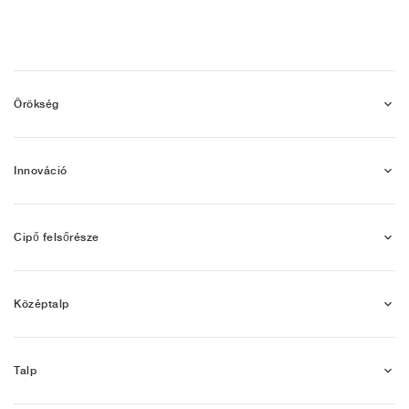
Örökség
Innováció
Cipő felsőrésze
Középtalp
Talp