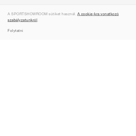
Rólunk
A SPORTSHOWROOM sütiket használ.
A cookie-kra vonatkozó
Kapcsolat
szabályzatunkról
.
Sitemap
Folytatni
Márkák
Nike
Jordan
adidas
New Balance
ASICS
PUMA
Converse
Vans
Hoka
Salomon