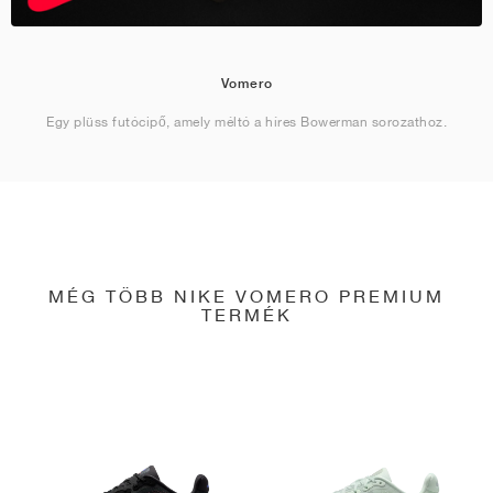
Vomero
Egy plüss futócipő, amely méltó a híres Bowerman sorozathoz.
MÉG TÖBB NIKE VOMERO PREMIUM
TERMÉK