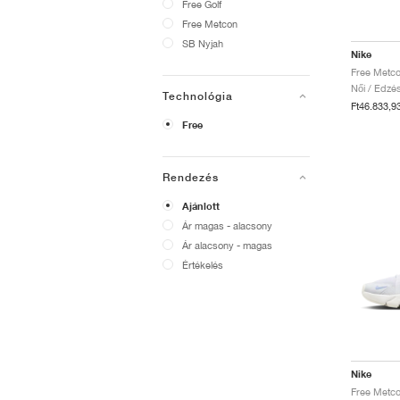
Free Golf
Free Metcon
SB Nyjah
Nike
Női / Edzé
Technológia
Ft46.833,9
Free
Rendezés
Ajánlott
Ár magas - alacsony
Ár alacsony - magas
Értékelés
Nike