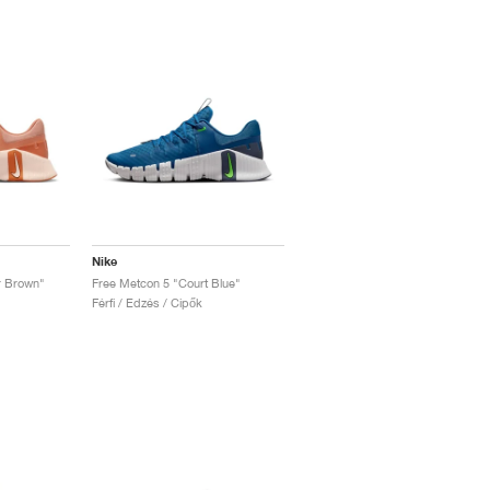
Nike
r Brown"
Free Metcon 5 "Court Blue"
Férfi / Edzés / Cipők