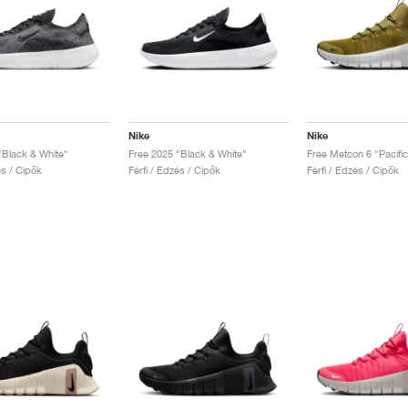
Nike
Nike
"Black & White"
Free 2025 "Black & White"
Free Metcon 6 "Pacifi
és / Cipők
Férfi / Edzés / Cipők
Férfi / Edzés / Cipők