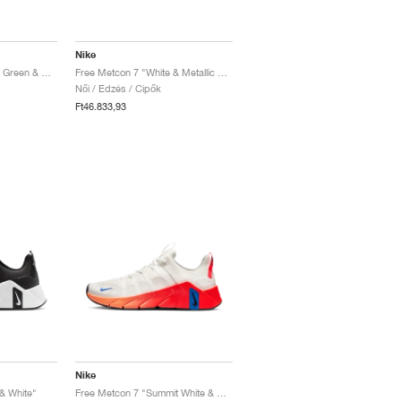
Nike
Free Metcon 7 "Barely Green & Malachite"
Free Metcon 7 "White & Metallic Silver"
Női / Edzés / Cipők
Ft46.833,93
Nike
& White"
Free Metcon 7 "Summit White & Bright Crimson"