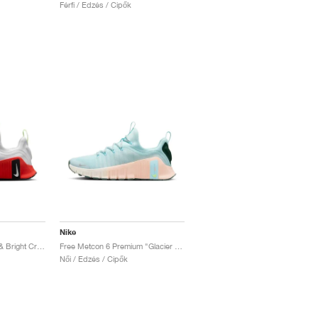
Férfi / Edzés / Cipők
Nike
Free Metcon 6 "White & Bright Crimson"
Free Metcon 6 Premium "Glacier Blue & Washed Coral"
Női / Edzés / Cipők