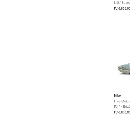
Női / Edzé
Ft46.833,9
Nike
Férfi / Edz
Ft46.833,9