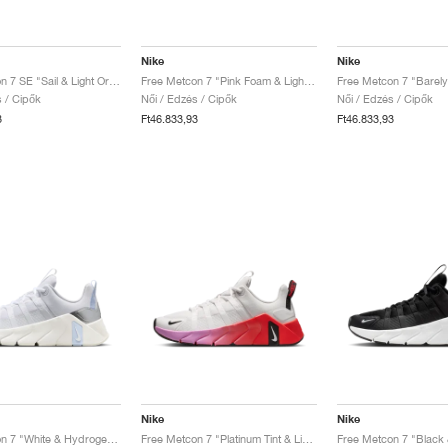
Nike
Nike
Free Metcon 7 SE "Sail & Light Orewood Brown"
Free Metcon 7 "Pink Foam & Light Magenta"
s / Cipők
Női / Edzés / Cipők
Női / Edzés / Cipők
3
Ft46.833,93
Ft46.833,93
Nike
Nike
Free Metcon 7 "White & Hydrogen Blue"
Free Metcon 7 "Platinum Tint & Light Crimson"
Free Metcon 7 "Black 