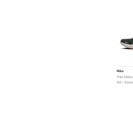
Nike
Free Metco
Női / Edzé