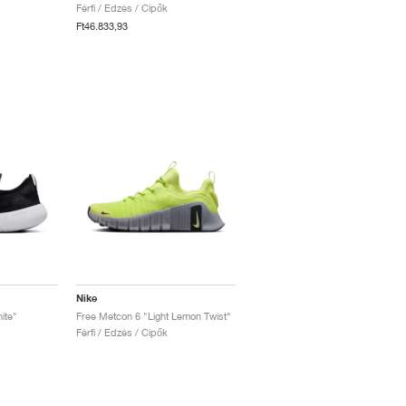
Férfi / Edzés / Cipők
Ft46.833,93
Nike
ite"
Free Metcon 6 "Light Lemon Twist"
Férfi / Edzés / Cipők