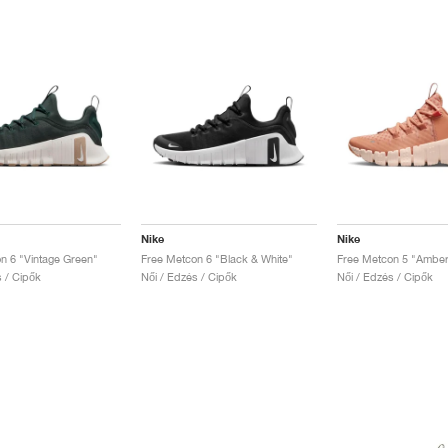
Nike
Nike
n 6 "Vintage Green"
Free Metcon 6 "Black & White"
Free Metcon 5 "Ambe
s / Cipők
Női / Edzés / Cipők
Női / Edzés / Cipők