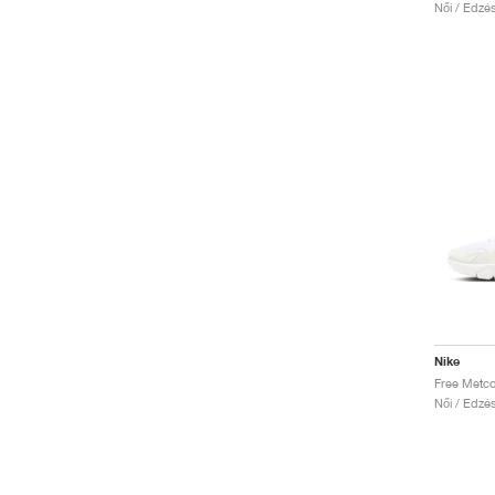
Női / Edzé
Nike
Free Metco
Női / Edzé