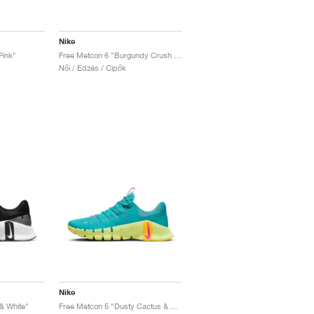
Nike
Pink"
Free Metcon 6 "Burgundy Crush & Crimson Tint"
Női / Edzés / Cipők
Nike
& White"
Free Metcon 5 "Dusty Cactus & Glacier Blue"