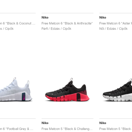
Nike
Nike
Free Metcon 6 "Black & Coconut Milk"
Free Metcon 6 "Black & Anthracite"
Free Metcon 6 "Aster 
és / Cipők
Férfi / Edzés / Cipők
Női / Edzés / Cipők
Nike
Nike
Free Metcon 6 "Football Grey & Hot Fuchsia"
Free Metcon 5 "Black & Challenge Red"
Free Metcon 5 "Black 