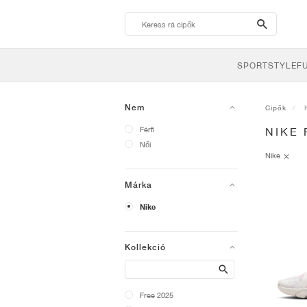
search-
btn
SPORTSTYLE
F
Nem
Cipők
Férfi
NIKE 
Női
Nike
Márka
Nike
Kollekció
Search
Free 2025