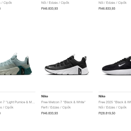
s / Cipők
Női / Edzés / Cipők
Női / Edzés / Cipők
3
Ft46.833,93
Ft46.833,93
Nike
Nike
Free Metcon 7 "Light Pumice & Mineral Slate"
Free Metcon 7 "Black & White"
Free 2025 "Black & Wh
és / Cipők
Férfi / Edzés / Cipők
Női / Edzés / Cipők
3
Ft46.833,93
Ft28.819,50