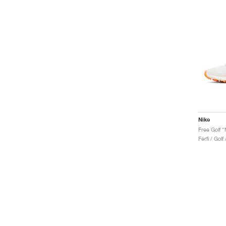
Nike
Free Golf "
Férfi / Golf