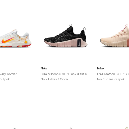
Nike
Nike
Nelly Korda"
Free Metcon 6 SE "Black & Silt Red"
Free Metcon 6 SE "Su
 / Cipők
Női / Edzés / Cipők
Női / Edzés / Cipők