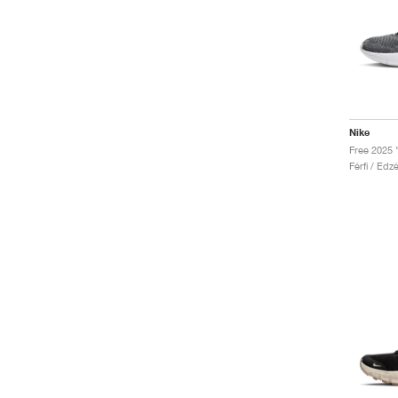
Nike
Free 2025 
Férfi / Edz