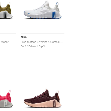
Nike
c Moss"
Free Metcon 6 "White & Game Royal"
Férfi / Edzés / Cipők