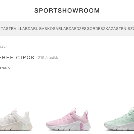
UTÁS
TRAIL
LABDARÚGÁS
KOSÁRLABDA
EDZÉS
GÖRDESZKÁZÁS
TENISZ
Nike
FREE CIPŐK
219 árucikk
Free