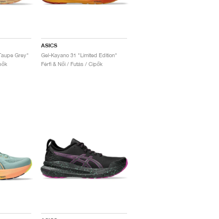
ASICS
Taupe Grey"
Gel-Kayano 31 "Limited Edition"
ipők
Férfi & Női / Futás / Cipők