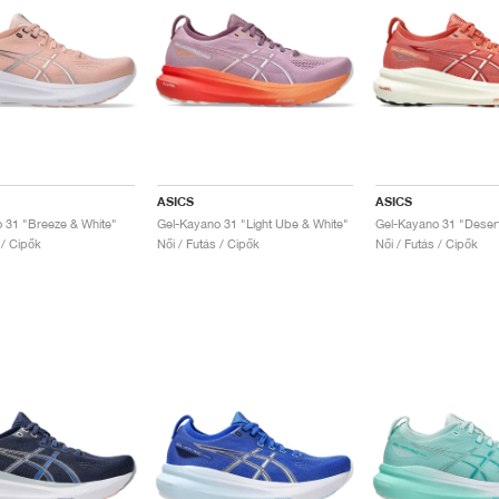
ASICS
ASICS
 31 "Breeze & White"
Gel-Kayano 31 "Light Ube & White"
 / Cipők
Női / Futás / Cipők
Női / Futás / Cipők