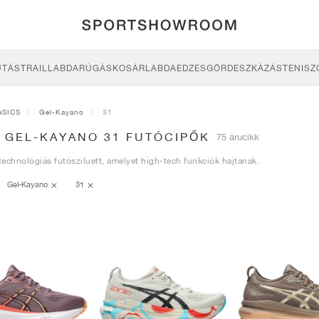
UTÁS
TRAIL
LABDARÚGÁS
KOSÁRLABDA
EDZÉS
GÖRDESZKÁZÁS
TENISZ
ASICS
Gel-Kayano
31
S GEL-KAYANO 31 FUTÓCIPŐK
75 árucikk
echnológiás futósziluett, amelyet high-tech funkciók hajtanak.
Gel-Kayano
31