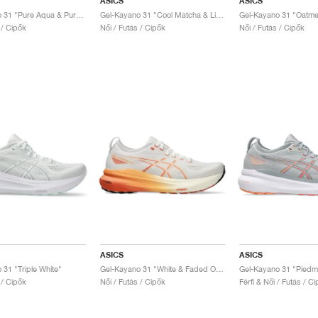
ASICS
ASICS
Gel-Kayano 31 "Pure Aqua & Pure Silver"
Gel-Kayano 31 "Cool Matcha & Light Celadon"
 / Cipők
Női / Futás / Cipők
Női / Futás / Cipők
ASICS
ASICS
 31 "Triple White"
Gel-Kayano 31 "White & Faded Orange"
 / Cipők
Női / Futás / Cipők
Férfi & Női / Futás / C