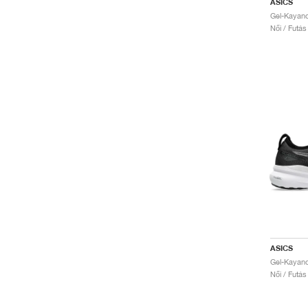
ASICS
Női / Futás
ASICS
Női / Futás