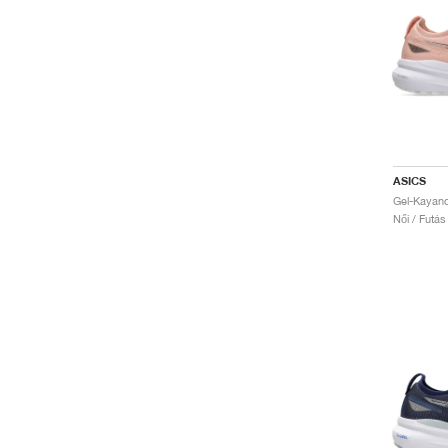
ASICS
Gel-Kayano
Női / Futás