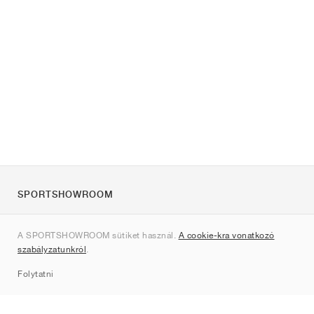
SPORTSHOWROOM
Rólunk
A SPORTSHOWROOM sütiket használ.
A cookie-kra vonatkozó
Kapcsolat
szabályzatunkról
.
Sitemap
Folytatni
Márkák