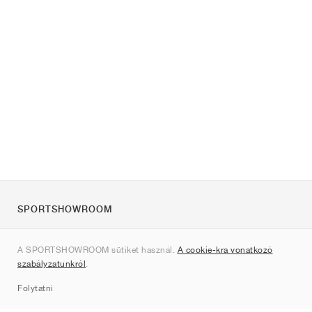
SPORTSHOWROOM
Rólunk
A SPORTSHOWROOM sütiket használ.
A cookie-kra vonatkozó
Kapcsolat
szabályzatunkról
.
Sitemap
Folytatni