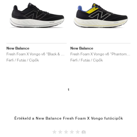
New Balance
New Balance
Fresh Foam X Vongo v6 "Black & White"
Fresh Foam X Vongo v6 "Phantom & Ginger Lemon"
Férfi / Futás / Cipők
Férfi / Futás / Cipők
1
Értékeld a New Balance Fresh Foam X Vongo futócipők
(0)