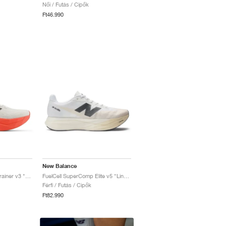
Női / Futás / Cipők
Ft46.990
New Balance
FuelCell SuperComp Trainer v3 "Urgent Red & Sea Salt"
FuelCell SuperComp Elite v5 "Linen & Sea Salt"
Férfi / Futás / Cipők
Ft82.990