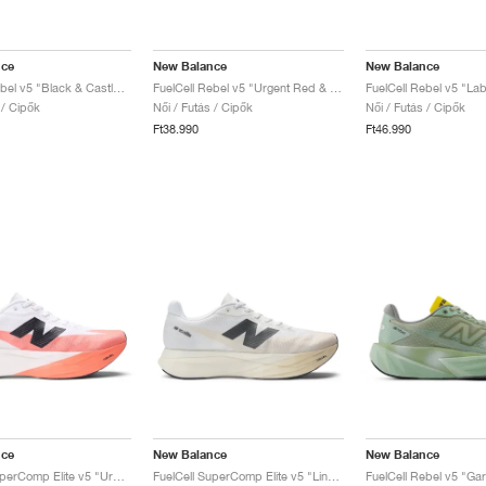
nce
New Balance
New Balance
FuelCell Rebel v5 "Black & Castlerock"
FuelCell Rebel v5 "Urgent Red & Silver Metallic"
 / Cipők
Női / Futás / Cipők
Női / Futás / Cipők
Ft38.990
Ft46.990
nce
New Balance
New Balance
FuelCell SuperComp Elite v5 "Urgent Red & White"
FuelCell SuperComp Elite v5 "Linen & White"