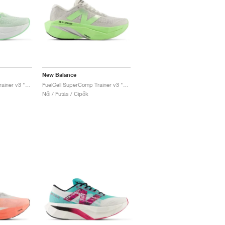
New Balance
FuelCell SuperComp Trainer v3 "Melon Water"
FuelCell SuperComp Trainer v3 "Mint Flash & Grey Matter"
Női / Futás / Cipők