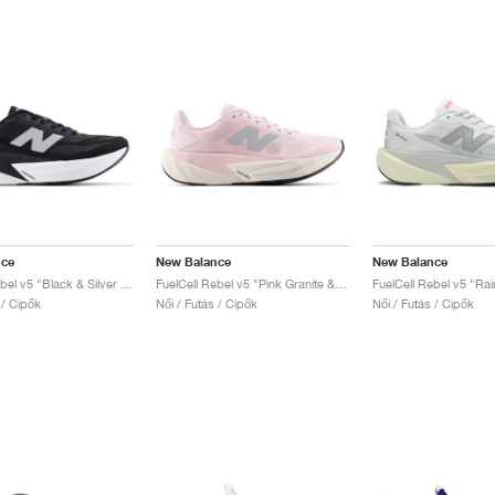
nce
New Balance
New Balance
FuelCell Rebel v5 "Black & Silver Metallic"
FuelCell Rebel v5 "Pink Granite & Silver Metallic"
 / Cipők
Női / Futás / Cipők
Női / Futás / Cipők