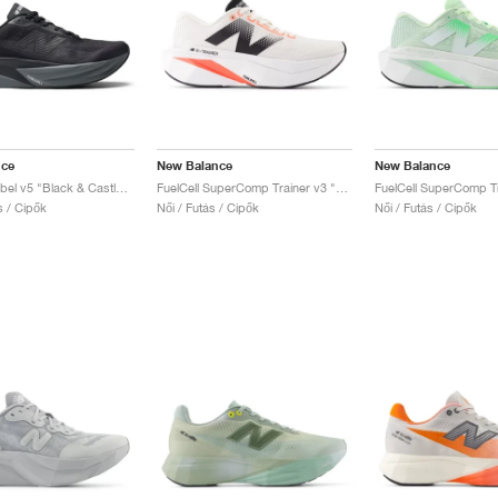
nce
New Balance
New Balance
FuelCell Rebel v5 "Black & Castlerock"
FuelCell SuperComp Trainer v3 "Sea Salt & Urgent Red"
ás / Cipők
Női / Futás / Cipők
Női / Futás / Cipők