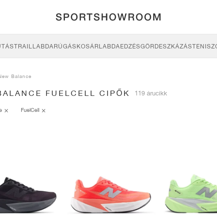
UTÁS
TRAIL
LABDARÚGÁS
KOSÁRLABDA
EDZÉS
GÖRDESZKÁZÁS
TENISZ
New Balance
BALANCE FUELCELL CIPŐK
119 árucikk
ce
FuelCell