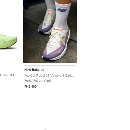
New Balance
FuelCell Rebel v5 "Mint Flash & Lab Green"
FuelCell Rebel v5 "Angora & Earth Shadow"
Férfi / Futás / Cipők
Ft46.990