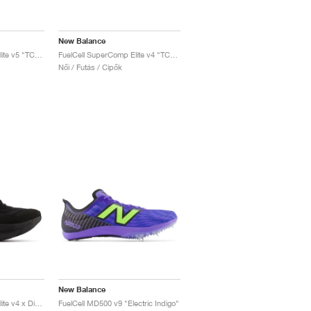
New Balance
FuelCell SuperComp Elite v5 "TCS NYC Marathon"
FuelCell SuperComp Elite v4 "TCS NYC Marathon®"
Női / Futás / Cipők
New Balance
FuelCell SuperComp Elite v4 x District Vision "Black"
FuelCell MD500 v9 "Electric Indigo"