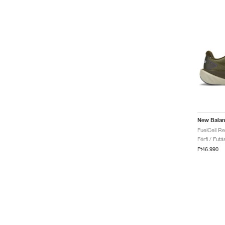
New Bala
Férfi / Fut
Ft46.990