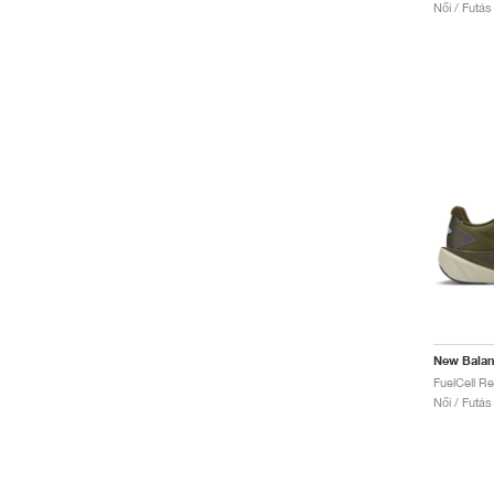
Női / Futás
New Bala
Női / Futás