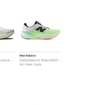
New Balance
FuelCell Rebel v5 "Raincloud & Mineral"
FuelCell Rebel v5 "White & Mint Flash"
Női / Futás / Cipők