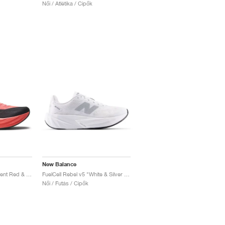
Női / Atlétika / Cipők
New Balance
FuelCell Rebel v5 "Urgent Red & Black"
FuelCell Rebel v5 "White & Silver Metallic"
Női / Futás / Cipők