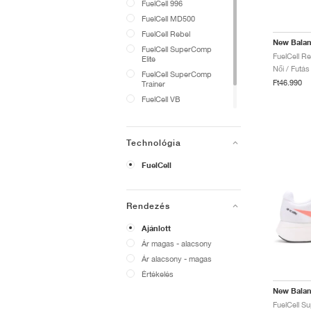
FuelCell 996
FuelCell MD500
FuelCell Rebel
New Bala
FuelCell SuperComp
Elite
Női / Futás
FuelCell SuperComp
Ft46.990
Trainer
FuelCell VB
Lindor
Ohtani
Technológia
FuelCell
Rendezés
Ajánlott
Ár magas - alacsony
Ár alacsony - magas
Értékelés
New Bala