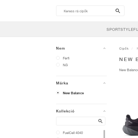
search-
btn
SPORTSTYLE
F
Nem
Cipők
Férfi
NEW 
Női
New Balan
Márka
New Balance
Kollekció
Search
FuelCell 4040