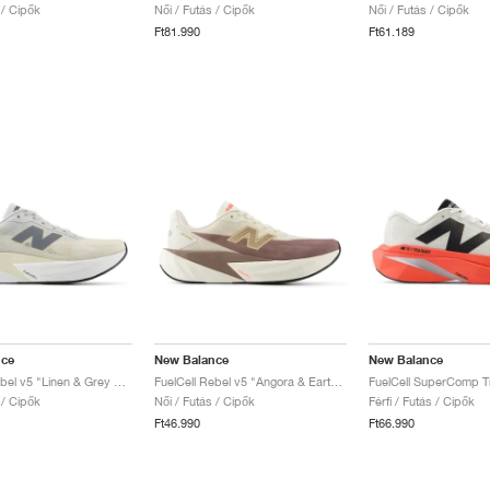
 / Cipők
Női / Futás / Cipők
Női / Futás / Cipők
Ft81.990
Ft61.189
nce
New Balance
New Balance
FuelCell Rebel v5 "Linen & Grey Matter"
FuelCell Rebel v5 "Angora & Earth Shadow"
 / Cipők
Női / Futás / Cipők
Férfi / Futás / Cipők
Ft46.990
Ft66.990