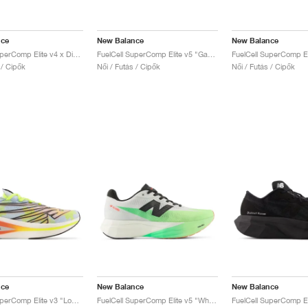
nce
New Balance
New Balance
FuelCell SuperComp Elite v4 x District Vision "Aluminum Grey"
FuelCell SuperComp Elite v5 "Garter Snake & Ginger Lemon"
 / Cipők
Női / Futás / Cipők
Női / Futás / Cipők
nce
New Balance
New Balance
FuelCell SuperComp Elite v3 "London Edition"
FuelCell SuperComp Elite v5 "White & Mint Flash"