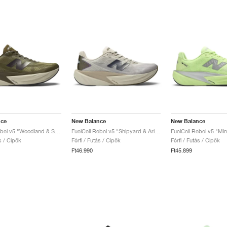
nce
New Balance
New Balance
FuelCell Rebel v5 "Woodland & Shipyard"
FuelCell Rebel v5 "Shipyard & Arid Stone"
ás / Cipők
Férfi / Futás / Cipők
Férfi / Futás / Cipők
Ft46.990
Ft45.899