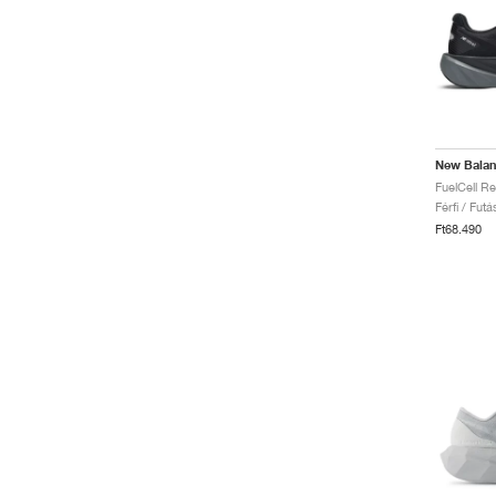
New Bala
Férfi / Fut
Ft68.490