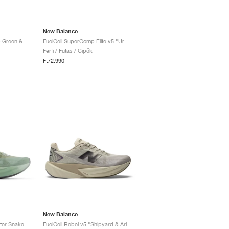
New Balance
FuelCell Rebel v5 "Lab Green & Silver Metallic"
FuelCell SuperComp Elite v5 "Urgent Red & White"
Férfi / Futás / Cipők
Ft72.990
New Balance
FuelCell Rebel v5 "Garter Snake & Mosaic Green"
FuelCell Rebel v5 "Shipyard & Arid Stone"