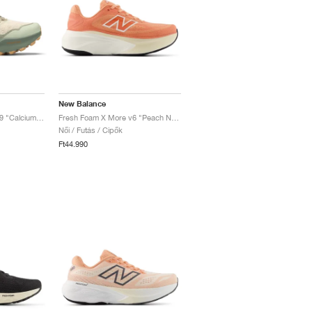
New Balance
Fresh Foam X Hierro v9 "Calcium & Dark Juniper"
Fresh Foam X More v6 "Peach Nectar & Flare"
Női / Futás / Cipők
Ft44.990