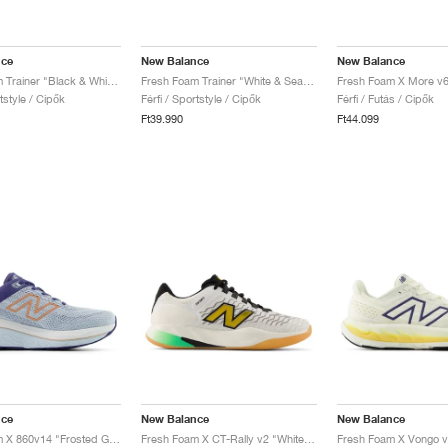
nce
New Balance
New Balance
Fresh Foam Trainer "Black & White"
Fresh Foam Trainer "White & Sea Salt"
rtstyle / Cipők
Férfi / Sportstyle / Cipők
Férfi / Futás / Cipők
Ft39.990
Ft44.099
nce
New Balance
New Balance
Fresh Foam X 860v14 "Frosted Glass & Dream State"
Fresh Foam X CT-Rally v2 "White & Metallic Gold"