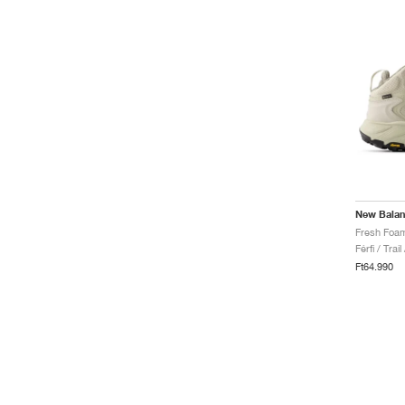
New Bala
Férfi / Trai
Ft64.990