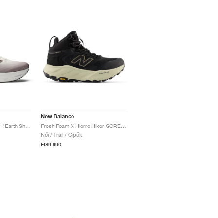
New Balance
Fresh Foam X 1080v14 "Earth Shadow & Reflection"
Fresh Foam X Hierro Hiker GORE-TEX® "Black & Dockside"
Női / Trail / Cipők
Ft89.990