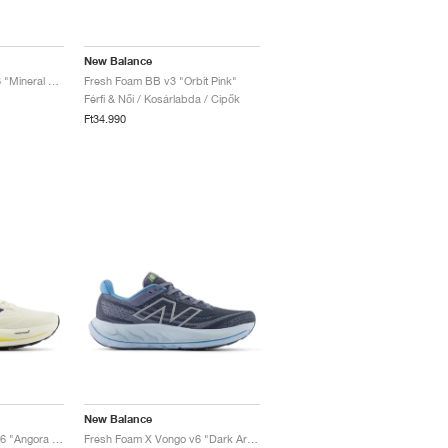
New Balance
Fresh Foam X More v6 "Mineral & Garter Snake"
Fresh Foam BB v3 "Orbit Pink"
Férfi & Női / Kosárlabda / Cipők
Ft34.990
New Balance
Fresh Foam X Vongo v6 "Angora & Clementine"
Fresh Foam X Vongo v6 "Dark Arctic Grey & Light Chrome Blue "