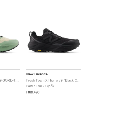
New Balance
Fresh Foam X Hierro v9 GORE-TEX "Mosaic Green & Permafrost"
Fresh Foam X Hierro v9 "Black Cement"
Férfi / Trail / Cipők
Ft68.490