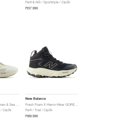
Férfi & Női / Sportstyle / Cipők
Ft37.990
New Balance
Fresh Foam Trainer "Linen & Sea Salt"
Fresh Foam X Hierro Hiker GORE-TEX® "Black & Dockside"
e / Cipők
Férfi / Trail / Cipők
Ft89.990