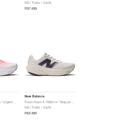
Női / Futás / Cipők
Ft37.689
New Balance
Fresh Foam X 1080v14 "Urgent Red & Silver Metallic"
Fresh Foam X 1080v14 "Shipyard & Arid Stone"
Női / Futás / Cipők
Ft55.990