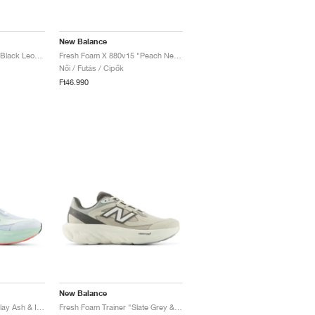
New Balance
Fresh Foam Arishi v4 "Black Leopard"
Fresh Foam X 880v15 "Peach Nectar & Permafrost"
Női / Futás / Cipők
Ft46.990
New Balance
Fresh Foam Trainer "Clay Ash & Ice Blue"
Fresh Foam Trainer "Slate Grey & Castlerock"