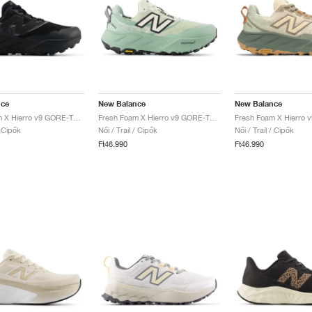
nce
New Balance
New Balance
Fresh Foam X Hierro v9 GORE-TEX "Black & Castlerock"
Fresh Foam X Hierro v9 GORE-TEX "Mineral & Permafrost"
/ Cipők
Női / Trail / Cipők
Női / Trail / Cipők
Ft46.990
Ft46.990