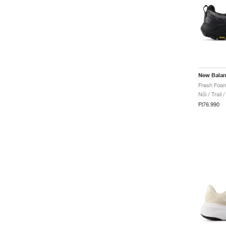
New Bala
Női / Trail 
Ft76.990