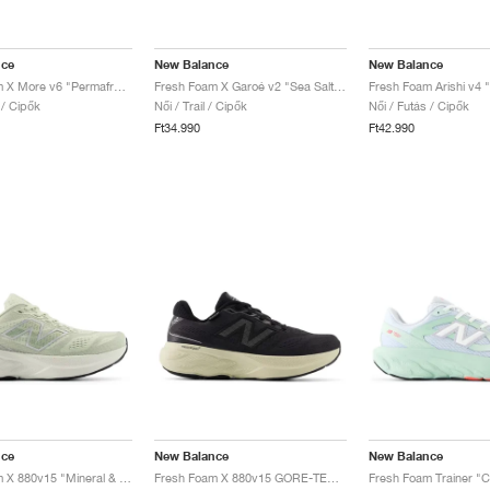
nce
New Balance
New Balance
Fresh Foam X More v6 "Permafrost & Bisque"
Fresh Foam X Garoé v2 "Sea Salt & White Peach"
 / Cipők
Női / Trail / Cipők
Női / Futás / Cipők
Ft34.990
Ft42.990
nce
New Balance
New Balance
Fresh Foam X 880v15 "Mineral & Sea Salt"
Fresh Foam X 880v15 GORE-TEX "Black & Timberwolf"