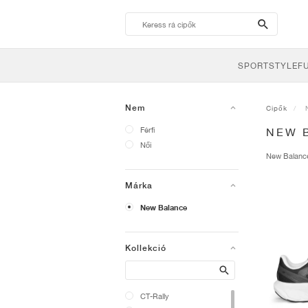
search-
btn
SPORTSTYLE
F
Nem
Cipők
Férfi
NEW 
Női
New Balan
Márka
New Balance
Kollekció
Search
CT-Rally