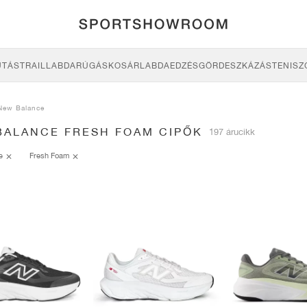
UTÁS
TRAIL
LABDARÚGÁS
KOSÁRLABDA
EDZÉS
GÖRDESZKÁZÁS
TENISZ
New Balance
BALANCE FRESH FOAM CIPŐK
197 árucikk
ce
Fresh Foam