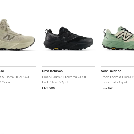
nce
New Balance
New Balance
Fresh Foam X Hierro Hiker GORE-TEX® "Shipyard & Dockside"
Fresh Foam X Hierro v9 GORE-TEX "Faded Black"
l / Cipők
Férfi / Trail / Cipők
Férfi / Trail / Cipők
Ft76.990
Ft55.990