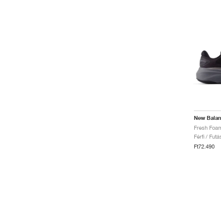
New Bala
Férfi / Fut
Ft72.490