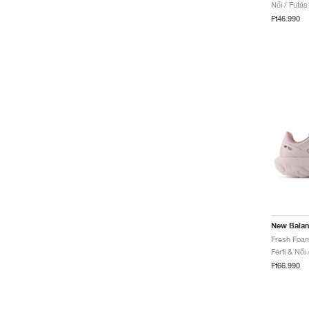
Női / Futás
Ft46.990
New Bala
Férfi & Női
Ft66.990