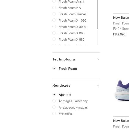
Fresh Foam Arishi
Fresh Foam BB
Fresh Foam Trainer
New Bala
Fresh Foam X 1080
Fresh Foam X 3000
Férfi / Spo
Fresh Foam X 860
Ft42.990
Fresh Foam X 880
Fresh Foam X Garoé
Fresh Foam X Hierro
Fresh Foam X More
Technológia
Fresh Foam X Vongo
Fresh Foam
Rendezés
Ajánlott
Ár magas - alacsony
Ár alacsony - magas
Értékelés
New Bala