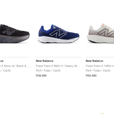
nce
New Balance
New Balance
Fresh Foam X More v6 "Black & Castlerock"
Fresh Foam X 860v14 "Galaxy Blue & Navy"
ás / Cipők
Férfi / Futás / Cipők
Férfi / Futás / Cipők
Ft46.990
Ft55.990