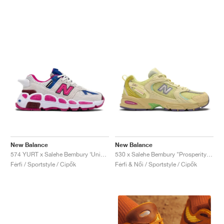
New Balance
New Balance
574 YURT x Salehe Bembury ‘Universal Communication’ "Workwear White & Pink"
530 x Salehe Bembury "Prosperity Be The Prize"
Férfi / Sportstyle / Cipők
Férfi & Női / Sportstyle / Cipők