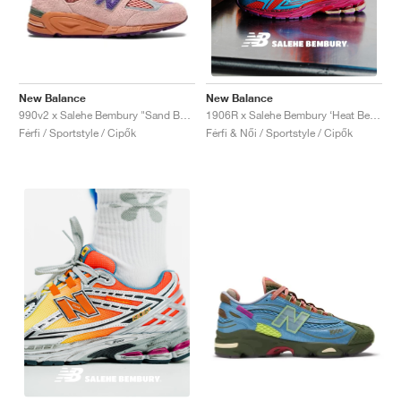
New Balance
New Balance
990v2 x Salehe Bembury "Sand Be The Time"
1906R x Salehe Bembury ‘Heat Be Hot Pack’ "Magma"
Férfi / Sportstyle / Cipők
Férfi & Női / Sportstyle / Cipők