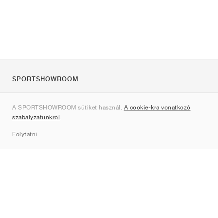
SPORTSHOWROOM
Rólunk
A SPORTSHOWROOM sütiket használ.
A cookie-kra vonatkozó
Kapcsolat
szabályzatunkról
.
Sitemap
Folytatni
Márkák
Nike
Jordan
adidas
New Balance