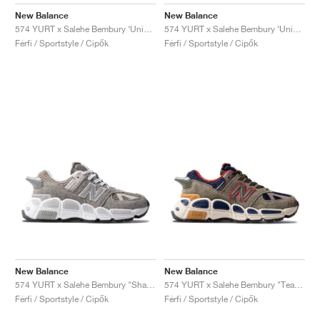
FIELD GENERAL
CRAZE
ADIRACER
MULE
471
GEL-CUMULUS 16
G.T. CUT
FORCE 58
TEKKIRA CUP
508
JORDAN
New Balance
New Balance
574 YURT x Salehe Bembury ‘Universal Communication’ "Black Plum'"
574 YURT x Salehe Bembury ‘Universal Communication’ "Emerald Sky"
KILLSHOT 2
MOTO 2K
ITALIA
LEGACY 312
ALLERDALE
G.T. FUTURE
PS8
ALOHA SUPER
600
Férfi / Sportstyle / Cipők
Férfi / Sportstyle / Cipők
TOTAL 90
PHENOMENA
FORUM
JUMPMAN JACK
2000
VERTEBRAE
808
AVA ROVER
1000
HAMBURG
204L
AIR MAX 95
933
MIND
860V2
AIR RIFT
New Balance
New Balance
574 YURT x Salehe Bembury "Shark Skin"
574 YURT x Salehe Bembury "Team Forest Green"
Férfi / Sportstyle / Cipők
Férfi / Sportstyle / Cipők