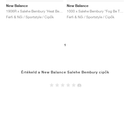
New Balance
New Balance
1000 x Salehe Bembury "Fog Be The Cloud"
1906R x Salehe Bembury ‘Heat Be Hot Pack’ "Lava"
Férfi & Női / Sportstyle / Cipők
Férfi & Női / Sportstyle / Cipők
1
Értékeld a New Balance Salehe Bembury cipők
(0)