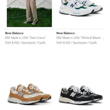
New Balance
New Balance
992 Made in USA "White & Marsh Green"
992 Made in USA "Dark Camo"
Férfi & Női / Sportstyle / Cipők
Férfi & Női / Sportstyle / Cipők