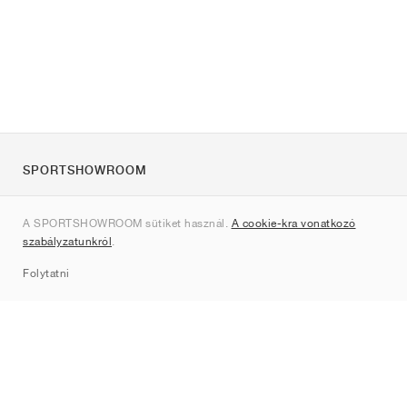
SPORTSHOWROOM
Rólunk
A SPORTSHOWROOM sütiket használ.
A cookie-kra vonatkozó
Kapcsolat
szabályzatunkról
.
Sitemap
Folytatni
Márkák
Nike
Jordan
adidas