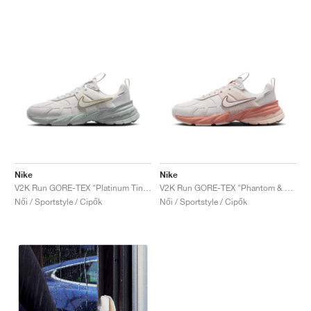
Nike
Nike
V2K Run GORE-TEX "Platinum Tint & Light Silver"
V2K Run GORE-TEX "Phantom & Terra Blush"
Női / Sportstyle / Cipők
Női / Sportstyle / Cipők