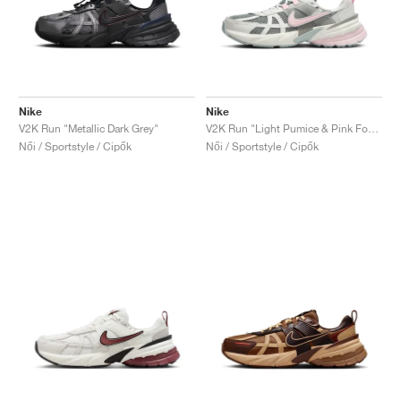
Nike
Nike
V2K Run "Metallic Dark Grey"
V2K Run "Light Pumice & Pink Foam"
Női / Sportstyle / Cipők
Női / Sportstyle / Cipők