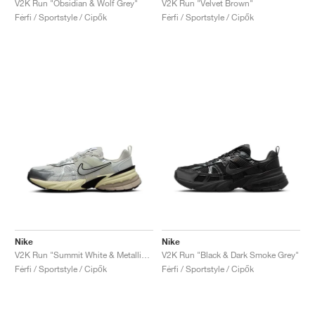
V2K Run "Obsidian & Wolf Grey"
V2K Run "Velvet Brown"
Férfi / Sportstyle / Cipők
Férfi / Sportstyle / Cipők
Nike
Nike
V2K Run "Summit White & Metallic Silver"
V2K Run "Black & Dark Smoke Grey"
Férfi / Sportstyle / Cipők
Férfi / Sportstyle / Cipők