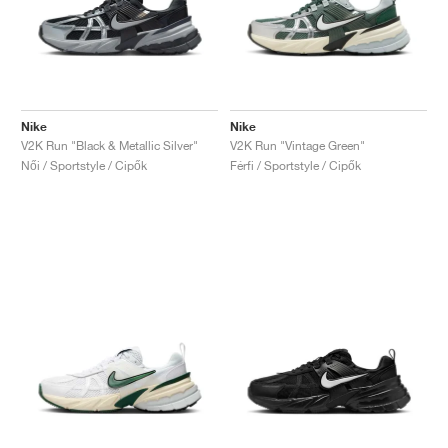
Nike
Nike
V2K Run "Black & Metallic Silver"
V2K Run "Vintage Green"
Női / Sportstyle / Cipők
Férfi / Sportstyle / Cipők