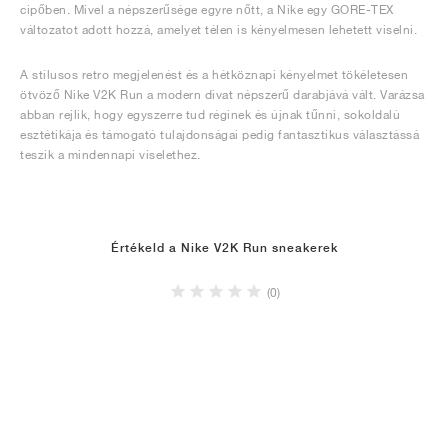
cipőben. Mivel a népszerűsége egyre nőtt, a Nike egy GORE-TEX
változatot adott hozzá, amelyet télen is kényelmesen lehetett viselni.
A stílusos retro megjelenést és a hétköznapi kényelmet tökéletesen
ötvöző Nike V2K Run a modern divat népszerű darabjává vált. Varázsa
abban rejlik, hogy egyszerre tud réginek és újnak tűnni, sokoldalú
esztétikája és támogató tulajdonságai pedig fantasztikus választássá
teszik a mindennapi viselethez.
Értékeld a Nike V2K Run sneakerek
(0)