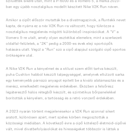
sziluettek sikere után, mint a P-6000 és a Vomero 5, a márka 2023-
ban egy újabb nosztalgikus modellt készített Nike V2K Run néven.
Amikor a cipőt először mutatták be a divatmagazinok, a Runtekk nevet
kapta, de nyárra ez a név V2K Run-ra változott, hogy tükrözze a
nosztalgikus megjelenés mögötti különböző inspirációkat. A "V" a
Vomero 5-re utalt, amely olyan esztétikai elemekre, mint a szerkezeti
oldalfal-felületek, a "2K" pedig a 2000-es évek eleji sportcipők
hatására utalt. Végül a "Run" szó a cipő alapjául szolgáló cipő sportos
örökségére utal.
A Nike V2K Run a kényelmet és a stílust szem előtt tartva készült,
puha Cushlon habból készült talpegységgel, amelynek eltúlzott sarka
egy keményebb párnázó anyagot épített be a kiváló alátámasztás és a
merész, emelkedett megjelenés érdekében. Eközben a felsőrész
légáteresztő hálós rétegből készült, és szintetikus bőrpanelekkel
borították a kényelem, a tartósság és a retró vonzerő érdekében.
A 2023 nyarán történt megjelenésekor a V2K Run azonnal sikert
aratott, különösen azért, mert széles körben megosztották a
közösségi médiában. A következő évre a cipő kötelező életmód-cipővé
vált, mivel divatbefolyásolókat és hírességeket többször is láttak a