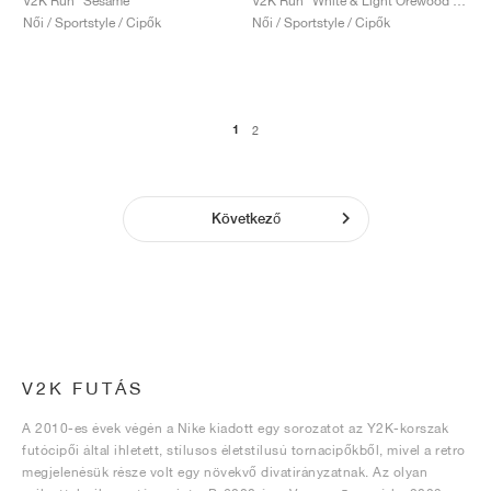
V2K Run "Sesame"
V2K Run "White & Light Orewood Brown"
Női / Sportstyle / Cipők
Női / Sportstyle / Cipők
1
2
Következő
V2K FUTÁS
A 2010-es évek végén a Nike kiadott egy sorozatot az Y2K-korszak
futócipői által ihletett, stílusos életstílusú tornacipőkből, mivel a retro
megjelenésük része volt egy növekvő divatirányzatnak. Az olyan