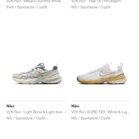
V2K Run "Metallic Summit White & University Red"
V2K Run "Year Of The Dragon"
Férfi / Sportstyle / Cipők
Női / Sportstyle / Cipők
Nike
Nike
V2K Run "Light Bone & Light Iron Ore"
V2K Run GORE-TEX "White & Light Bone"
Női / Sportstyle / Cipők
Női / Sportstyle / Cipők