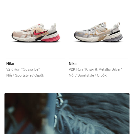
Nike
Nike
V2K Run "Guava Ice"
V2K Run "Khaki & Metallic Silver"
Női / Sportstyle / Cipők
Női / Sportstyle / Cipők