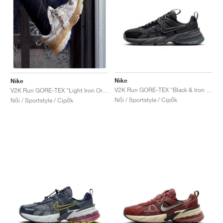
Nike
Nike
V2K Run GORE-TEX "Black & Iron Grey"
V2K Run GORE-TEX "Light Iron Ore & Light Bone"
Női / Sportstyle / Cipők
Női / Sportstyle / Cipők