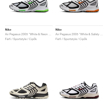
Nike
Nike
Air Pegasus 2005 "White & Neon Green"
Air Pegasus 2005 "White & Safety Orange"
Férfi / Sportstyle / Cipők
Férfi / Sportstyle / Cipők