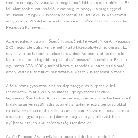
több mint négy évtizede kínál megbízható lábbelit a sportolóknak. Ez
idő alatt több tucat iteráció jelent meg, mindegyik a maga egyedi
stílusával. Az egyik különösen népszerű sziluett a 2005-ös változat
volt, amelyet 2024-ben egy stílusos retró cipőként hoztak vissza Air
Pegasus 2K5 néven.
Az eredetileg kiváló minőségű futócipőnek tervezett Nike Air Pegasus
2K5 megőrizte puha, kényelmet nyújtó középtalp-technológiáját. Ez
egy szivacsos habból és teljes hosszában Air párnázottságból álló
lapot tartalmaz a legjobb talp alatti alátámasztás érdekében. Ez alatt
egy tartós BRS 1000 gumiból készült, tapadós külső talp található,
amely Waffle futófelületi mintázatával klasszikus tapadást biztosít.
A felsőrész ugyanazzal a hálós alapréteggel és bőrpanelekkel
rendelkezik, mint a 2005-ös kiadás, így egyszerre rendkívül
légáteresztő és tartós. A hálós részek nagy része az overlay keretszerű
kialakításán keresztül látható, amely a lábfejnél extra perforációkkal
rendelkezik a még jobb szellőzés érdekében. Eközben a lábujjakon és
a sarkon nagyobb panelek jelennek meg, amelyek jobb védelmet
nyújtanak ezeken a kulcsfontosságú területeken.
Az Air Pegasus 2K5 egyik legjellegzetesebb eleme az oldalsó