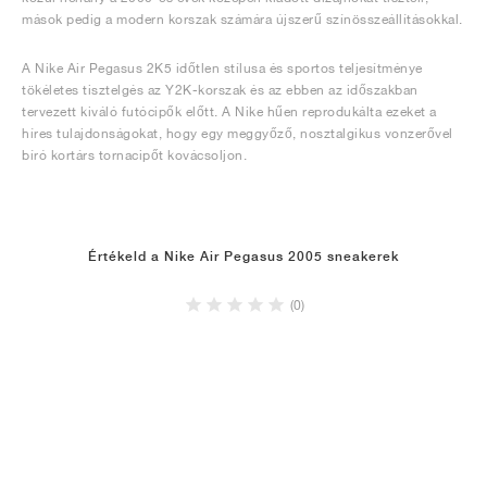
mások pedig a modern korszak számára újszerű színösszeállításokkal.
A Nike Air Pegasus 2K5 időtlen stílusa és sportos teljesítménye
tökéletes tisztelgés az Y2K-korszak és az ebben az időszakban
tervezett kiváló futócipők előtt. A Nike hűen reprodukálta ezeket a
híres tulajdonságokat, hogy egy meggyőző, nosztalgikus vonzerővel
bíró kortárs tornacipőt kovácsoljon.
Értékeld a Nike Air Pegasus 2005 sneakerek
(0)