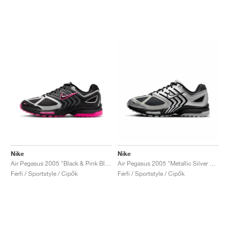
Nike
Nike
Air Pegasus 2005 "Black & Pink Blast"
Air Pegasus 2005 "Metallic Silver & Black"
Férfi / Sportstyle / Cipők
Férfi / Sportstyle / Cipők