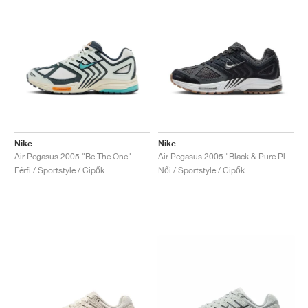
Nike
Nike
Air Pegasus 2005 "Be The One"
Air Pegasus 2005 "Black & Pure Platinum"
Férfi / Sportstyle / Cipők
Női / Sportstyle / Cipők