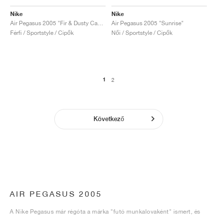
Nike
Nike
Air Pegasus 2005 "Fir & Dusty Cactus"
Air Pegasus 2005 "Sunrise"
Férfi / Sportstyle / Cipők
Női / Sportstyle / Cipők
1
2
Következő
AIR PEGASUS 2005
A Nike Pegasus már régóta a márka "futó munkalovaként" ismert, és