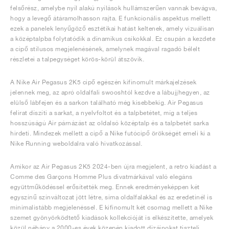
felsőrész, amelybe nyíl alakú nyílások hullámszerűen vannak bevágva,
hogy a levegő átáramolhasson rajta. E funkcionális aspektus mellett
ezek a panelek lenyűgöző esztétikai hatást keltenek, amely vizuálisan
a középtalpba folytatódik a dinamikus csíkokkal. Ez csupán a kezdete
a cipő stílusos megjelenésének, amelynek magával ragadó bélelt
részletei a talpegységet körös-körül átszövik.
A Nike Air Pegasus 2K5 cipő egészén kifinomult márkajelzések
jelennek meg, az apró oldalfali swooshtól kezdve a lábujjhegyen, az
elülső lábfejen és a sarkon található még kisebbekig. Air Pegasus
felirat díszíti a sarkat, a nyelvfoltot és a talpbetétet, míg a teljes
hosszúságú Air párnázást az oldalsó középtalp és a talpbetét sarka
hirdeti. Mindezek mellett a cipő a Nike futócipő örökségét emeli ki a
Nike Running weboldalra való hivatkozással.
Amikor az Air Pegasus 2K5 2024-ben újra megjelent, a retro kiadást a
Comme des Garçons Homme Plus divatmárkával való elegáns
együttműködéssel erősítették meg. Ennek eredményeképpen két
egyszínű színváltozat jött létre, sima oldalfalakkal és az eredetinél is
minimalistább megjelenéssel. E kifinomult két csomag mellett a Nike
szemet gyönyörködtető kiadások kollekcióját is elkészítette, amelyek
közül néhány a 2000-es évek közepén kiadott dizájnokat tiszteli,