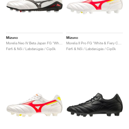
Mizuno
Mizuno
Morelia Neo IV Beta Japan FG "White & Black"
Morelia II Pro FG "White & Fiery Coral"
Férfi & Női / Labdarúgás / Cipők
Férfi & Női / Labdarúgás / Cipők