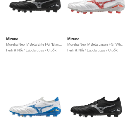
Mizuno
Mizuno
Morelia Neo IV Beta Elite FG "Black & Galaxy Silver"
Morelia Neo IV Beta Japan FG "White & Radiant Red"
Férfi & Női / Labdarúgás / Cipők
Férfi & Női / Labdarúgás / Cipők