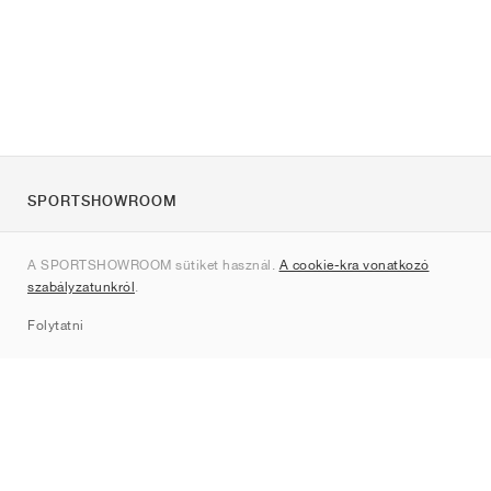
SPORTSHOWROOM
Rólunk
A SPORTSHOWROOM sütiket használ.
A cookie-kra vonatkozó
Kapcsolat
szabályzatunkról
.
Sitemap
Folytatni
Márkák
Nike
Jordan
adidas