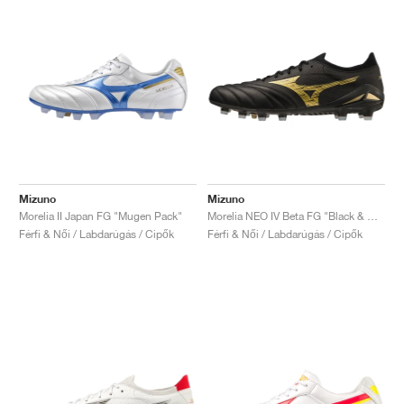
Mizuno
Mizuno
Morelia II Japan FG "Mugen Pack"
Morelia NEO IV Beta FG "Black & Gold"
Férfi & Női / Labdarúgás / Cipők
Férfi & Női / Labdarúgás / Cipők