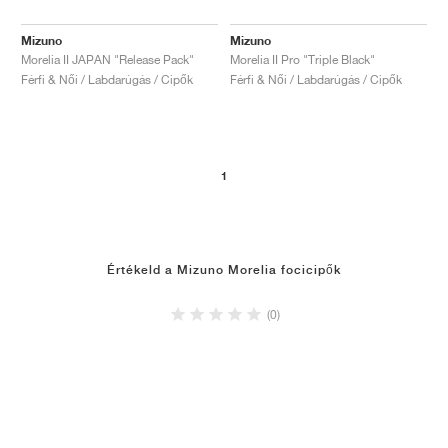
Mizuno
Mizuno
Morelia II JAPAN "Release Pack"
Morelia II Pro "Triple Black"
Férfi & Női / Labdarúgás / Cipők
Férfi & Női / Labdarúgás / Cipők
1
Értékeld a Mizuno Morelia focicipők
(0)