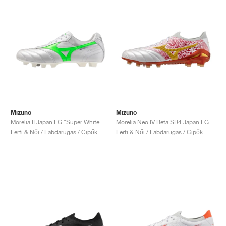
Mizuno
Mizuno
Morelia II Japan FG "Super White & Neon Green"
Morelia Neo IV Beta SR4 Japan FG x Sergio Ramos "Home and Glory"
Férfi & Női / Labdarúgás / Cipők
Férfi & Női / Labdarúgás / Cipők