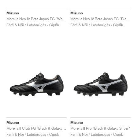
Mizuno
Mizuno
Morelia Neo IV Beta Japan FG "White & Laser Blue"
Morelia Neo IV Beta Japan FG "Black & Galaxy Silver"
Férfi & Női / Labdarúgás / Cipők
Férfi & Női / Labdarúgás / Cipők
Mizuno
Mizuno
Morelia II Club FG "Black & Galaxy Silver"
Morelia II Pro "Black & Galaxy Silver"
Férfi & Női / Labdarúgás / Cipők
Férfi & Női / Labdarúgás / Cipők