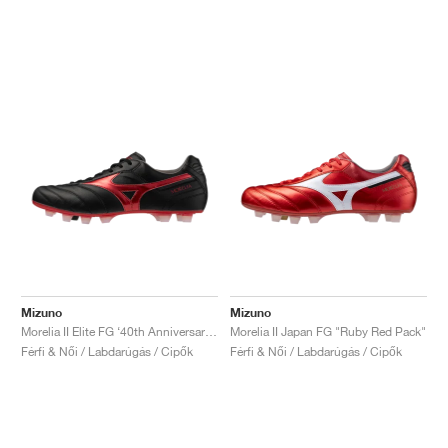
Mizuno
Mizuno
Morelia II Elite FG ‘40th Anniversary’ "Black & Red"
Morelia II Japan FG "Ruby Red Pack"
Férfi & Női / Labdarúgás / Cipők
Férfi & Női / Labdarúgás / Cipők