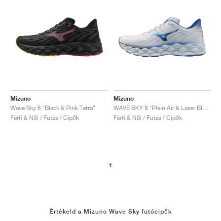
Mizuno
Mizuno
Wave Sky 8 "Black & Pink Tetra"
WAVE SKY 8 "Plein Air & Laser Blue"
Férfi & Női / Futás / Cipők
Férfi & Női / Futás / Cipők
1
Értékeld a Mizuno Wave Sky futócipők