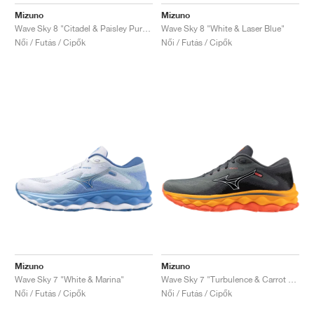
FIELD GENERAL
CRAZE
ADIRACER
MULE
471
GEL-CUMULUS 16
G.T. CUT
FORCE 58
TEKKIRA CUP
508
JORDAN
Mizuno
Mizuno
Wave Sky 8 "Citadel & Paisley Purple"
Wave Sky 8 "White & Laser Blue"
KILLSHOT 2
MOTO 2K
ITALIA
LEGACY 312
ALLERDALE
G.T. FUTURE
PS8
ALOHA SUPER
600
Női / Futás / Cipők
Női / Futás / Cipők
TOTAL 90
PHENOMENA
FORUM
JUMPMAN JACK
2000
VERTEBRAE
808
AVA ROVER
1000
HAMBURG
204L
AIR MAX 95
933
MIND
860V2
AIR RIFT
Mizuno
Mizuno
Wave Sky 7 "White & Marina"
Wave Sky 7 "Turbulence & Carrot Curl"
Női / Futás / Cipők
Női / Futás / Cipők