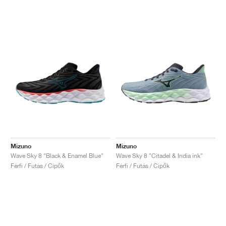
Mizuno
Mizuno
Wave Sky 8 "Black & Enamel Blue"
Wave Sky 8 "Citadel & India ink"
Férfi / Futás / Cipők
Férfi / Futás / Cipők