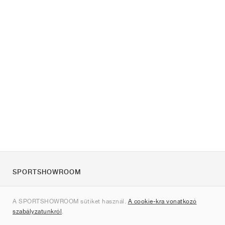
SPORTSHOWROOM
Rólunk
A SPORTSHOWROOM sütiket használ.
A cookie-kra vonatkozó
Kapcsolat
szabályzatunkról
.
Sitemap