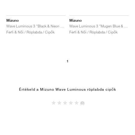
Mizuno
Mizuno
Wave Luminous 3 "Black & Neon Flame"
Wave Luminous 3 "Mugen Blue & White"
Férfi & Női / Röplabda / Cipők
Férfi & Női / Röplabda / Cipők
1
Értékeld a Mizuno Wave Luminous röplabda cipők
(0)