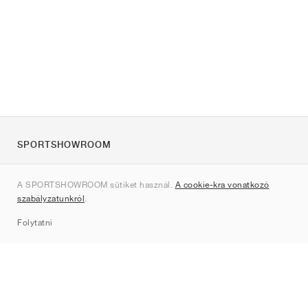
SPORTSHOWROOM
Rólunk
A SPORTSHOWROOM sütiket használ.
A cookie-kra vonatkozó
Kapcsolat
szabályzatunkról
.
Sitemap
Folytatni
Márkák
Nike
Jordan