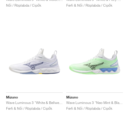
FIELD GENERAL
CRAZE
ADIRACER
MULE
471
GEL-CUMULUS 16
G.T. CUT
FORCE 58
TEKKIRA CUP
508
JORDAN
Női / Röplabda / Cipők
Férfi & Női / Röplabda / Cipők
KILLSHOT 2
MOTO 2K
ITALIA
LEGACY 312
ALLERDALE
G.T. FUTURE
PS8
ALOHA SUPER
600
TOTAL 90
PHENOMENA
FORUM
JUMPMAN JACK
2000
VERTEBRAE
808
AVA ROVER
1000
HAMBURG
204L
AIR MAX 95
933
MIND
860V2
AIR RIFT
Mizuno
Mizuno
Wave Luminous 3 "White & Bellwether Blue"
Wave Luminous 3 "Neo Mint & Black"
Férfi & Női / Röplabda / Cipők
Férfi & Női / Röplabda / Cipők