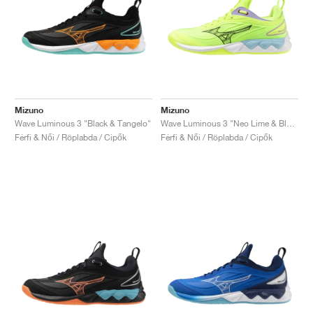
Mizuno
Mizuno
Wave Luminous 3 "Black & Tangelo"
Wave Luminous 3 "Neo Lime & Black"
Férfi & Női / Röplabda / Cipők
Férfi & Női / Röplabda / Cipők