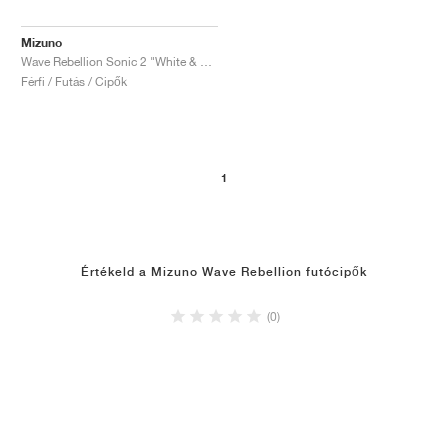
Mizuno
Wave Rebellion Sonic 2 "White & Harbor Mist"
Férfi / Futás / Cipők
1
Értékeld a Mizuno Wave Rebellion futócipők
(0)