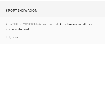
SPORTSHOWROOM
Rólunk
A SPORTSHOWROOM sütiket használ.
A cookie-kra vonatkozó
Kapcsolat
szabályzatunkról
.
Sitemap
Folytatni
Márkák
Nike
Jordan
adidas
New Balance
ASICS
PUMA
Converse
Vans