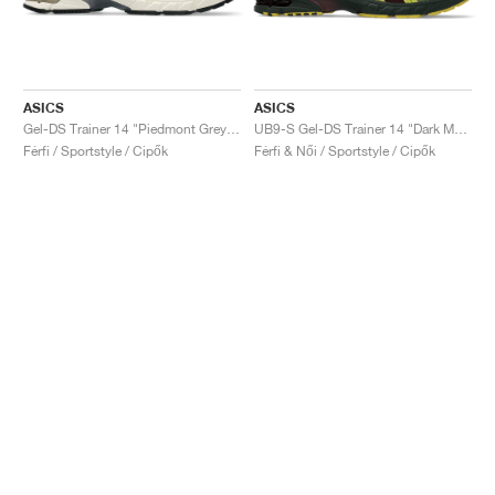
ASICS
ASICS
Gel-DS Trainer 14 "Piedmont Grey & Ivory"
UB9-S Gel-DS Trainer 14 "Dark Mustard & Truffle Grey"
Férfi / Sportstyle / Cipők
Férfi & Női / Sportstyle / Cipők