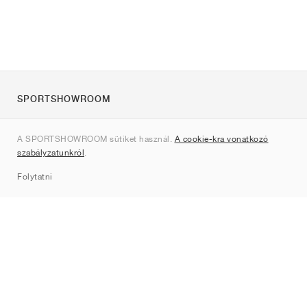
SPORTSHOWROOM
Rólunk
A SPORTSHOWROOM sütiket használ.
A cookie-kra vonatkozó
Kapcsolat
szabályzatunkról
.
Sitemap
Folytatni
Márkák
Nike
Jordan
adidas
New Balance
ASICS