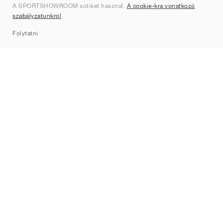
A SPORTSHOWROOM sütiket használ.
A cookie-kra vonatkozó
Kapcsolat
szabályzatunkról
.
Sitemap
Folytatni
Márkák
Nike
Jordan
adidas
New Balance
ASICS
PUMA
Converse
Vans
Hoka
Salomon
On