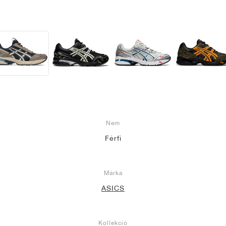
Nem
Férfi
Márka
ASICS
Kollekció