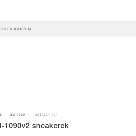
GOLF
ARCHÍVUM
S
Gel-1090
1203A224-401
l-1090v2 sneakerek