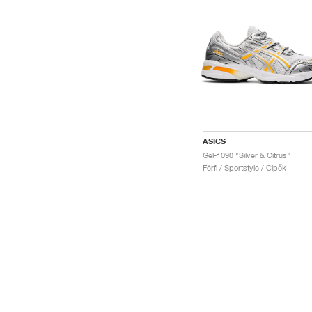
ASICS
Gel-1090 "Silver & Citrus"
Férfi / Sportstyle / Cipők