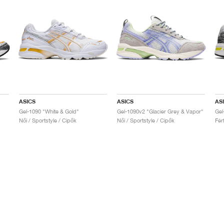
ASICS
ASICS
AS
Gel-1090 "White & Gold"
Gel-1090v2 "Glacier Grey & Vapor"
Gel
Női / Sportstyle / Cipők
Női / Sportstyle / Cipők
Fér