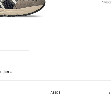
"Mid
enjen a
ASICS