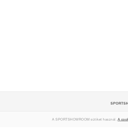
SPORTS
Rólunk
A SPORTSHOWROOM sütiket használ.
A coo
Kapcsolat