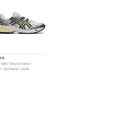
ICS
-1090 "Silver & Yellow"
fi / Sportstyle / Cipők