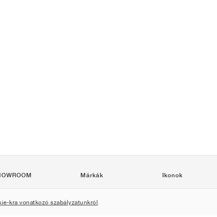
HOWROOM
Márkák
Ikonok
Nike
Air Force 1
kie-kra vonatkozó szabályzatunkról
.
Jordan
Jordan 1