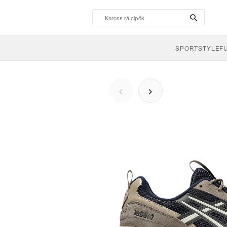
search-
btn
SPORTSTYLE
F