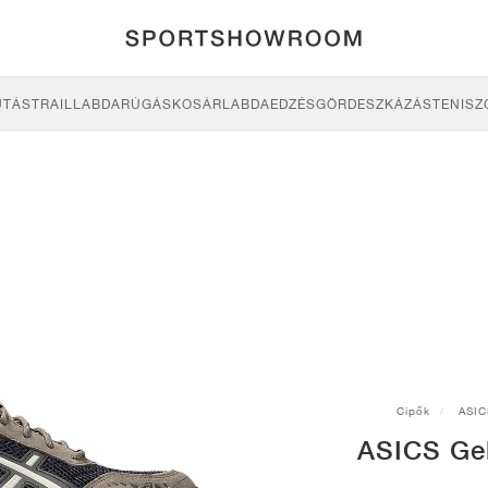
UTÁS
TRAIL
LABDARÚGÁS
KOSÁRLABDA
EDZÉS
GÖRDESZKÁZÁS
TENISZ
Cipők
ASIC
ASICS Ge