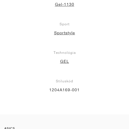
Gel-1130
Sport
Sportstyle
Technológia
GEL
Stíluskód
1204A169-001
ASICS