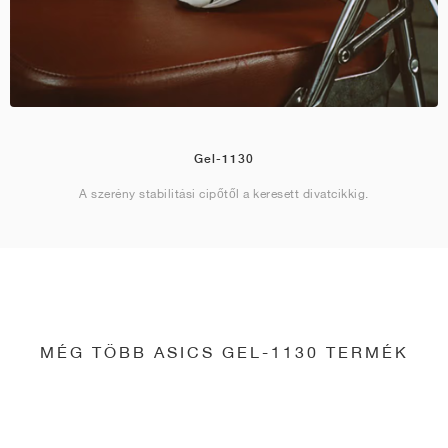
Gel-1130
A szerény stabilitási cipőtől a keresett divatcikkig.
MÉG TÖBB ASICS GEL-1130 TERMÉK