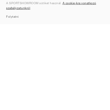
A SPORTSHOWROOM sütiket használ.
A cookie-kra vonatkozó
Kapcsolat
szabályzatunkról
.
Sitemap
Folytatni
Márkák
Nike
Jordan
adidas
New Balance
ASICS
PUMA
Converse
Vans
Hoka
Salomon
On