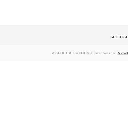
SPORTS
Rólunk
A SPORTSHOWROOM sütiket használ.
A coo
Kapcsolat
Sitemap