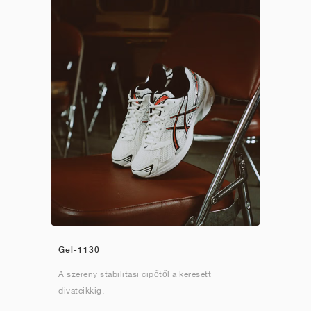
Gel-1130
A szerény stabilitási cipőtől a keresett
divatcikkig.