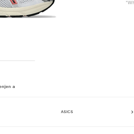
"Wh
enjen a
ASICS