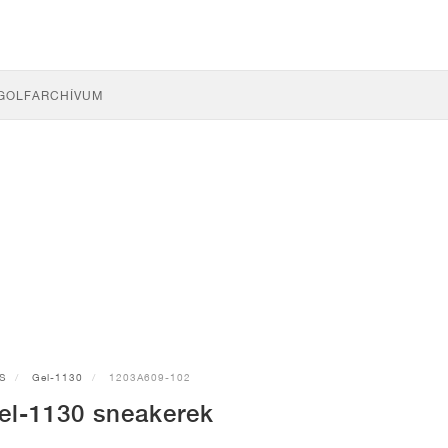
GOLF
ARCHÍVUM
S
Gel-1130
1203A609-102
el-1130 sneakerek