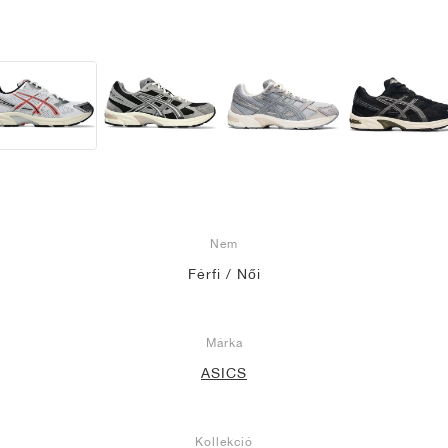
Nem
Férfi / Női
Márka
ASICS
Kollekció