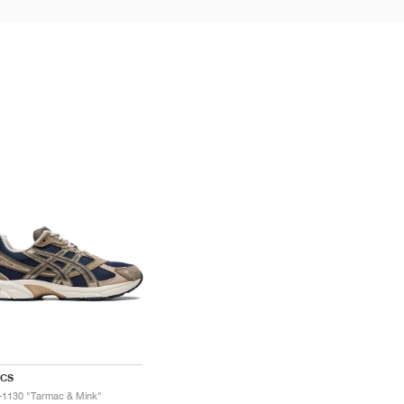
ICS
-1130 "Tarmac & Mink"