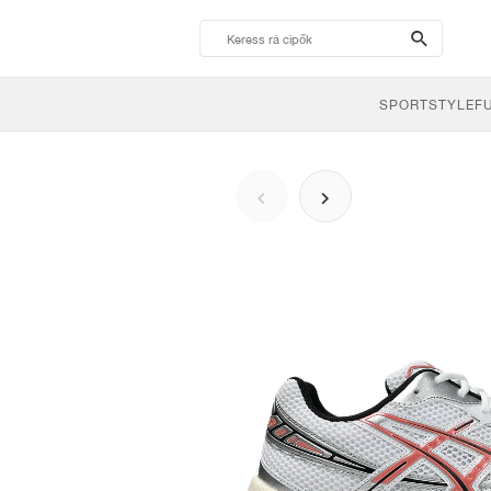
search-
btn
SPORTSTYLE
F