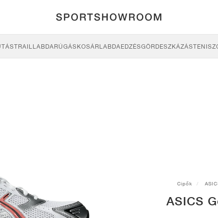
UTÁS
TRAIL
LABDARÚGÁS
KOSÁRLABDA
EDZÉS
GÖRDESZKÁZÁS
TENISZ
Cipők
ASIC
ASICS G