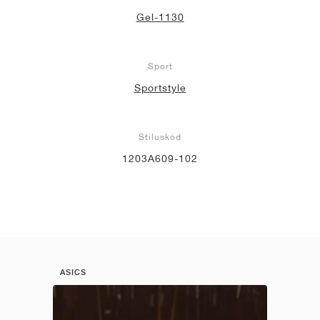
Gel-1130
Sport
Sportstyle
Stíluskód
1203A609-102
ASICS