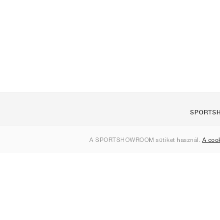
SPORTS
Rólunk
A SPORTSHOWROOM sütiket használ.
A coo
Kapcsolat
Sitemap