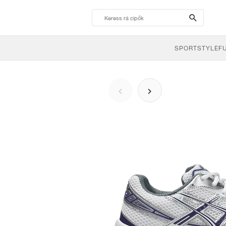
search-
btn
SPORTSTYLE
F