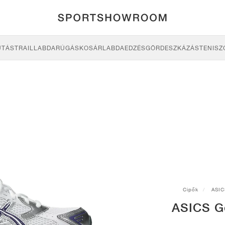
UTÁS
TRAIL
LABDARÚGÁS
KOSÁRLABDA
EDZÉS
GÖRDESZKÁZÁS
TENISZ
Cipők
ASIC
ASICS G