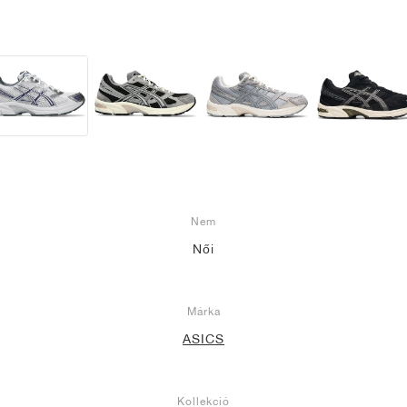
Nem
Női
Márka
ASICS
Kollekció