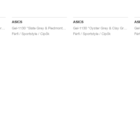
ASICS
ASICS
AS
Gel-1130 "Feather Grey & Oyster Grey"
Gel-1130 "Slate Grey & Piedmont Grey"
Gel-1130 "Oyster Grey & Clay Grey"
Gel
Férfi / Sportstyle / Cipők
Férfi / Sportstyle / Cipők
Fér