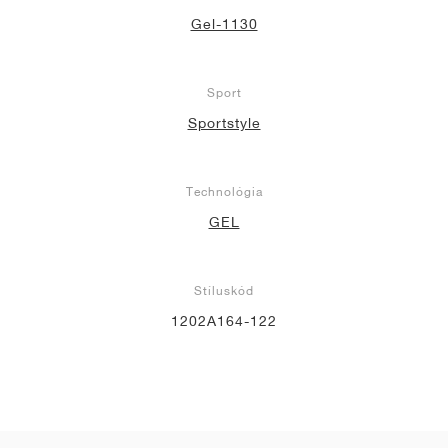
Gel-1130
Sport
Sportstyle
Technológia
GEL
Stíluskód
1202A164-122