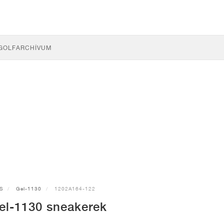
GOLF
ARCHÍVUM
S
Gel-1130
1202A164-122
el-1130 sneakerek