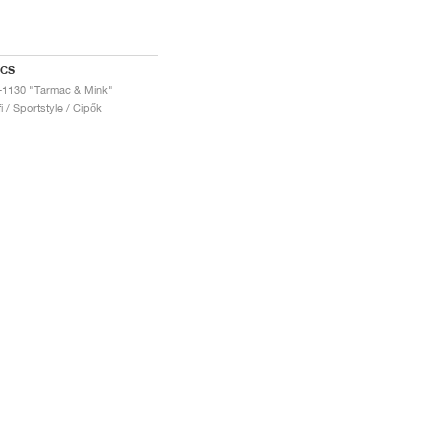
ICS
-1130 "Tarmac & Mink"
fi / Sportstyle / Cipők