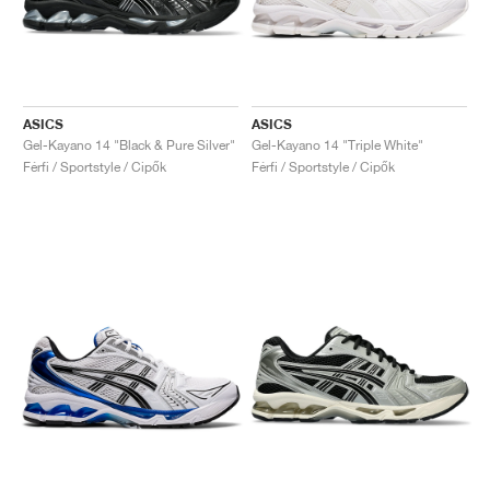
ASICS
ASICS
Gel-Kayano 14 "Black & Pure Silver"
Gel-Kayano 14 "Triple White"
Férfi / Sportstyle / Cipők
Férfi / Sportstyle / Cipők