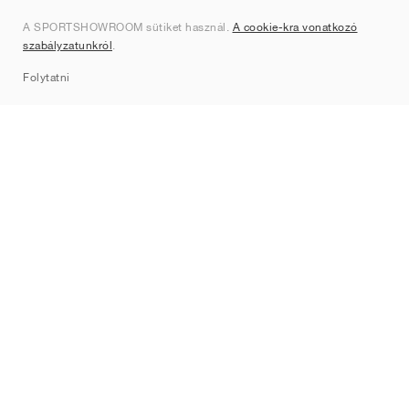
Rólunk
A SPORTSHOWROOM sütiket használ.
A cookie-kra vonatkozó
Kapcsolat
szabályzatunkról
.
Sitemap
Folytatni
Márkák
Nike
Jordan
adidas
New Balance
ASICS
PUMA
Converse
Vans
Hoka
Salomon
On