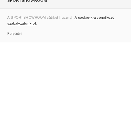
SPORTSHOWROOM
Rólunk
A SPORTSHOWROOM sütiket használ.
A cookie-kra vonatkozó
Kapcsolat
szabályzatunkról
.
Sitemap
Folytatni
Márkák
Nike
Jordan
adidas
New Balance
ASICS
PUMA
Converse
Vans
Hoka
Salomon