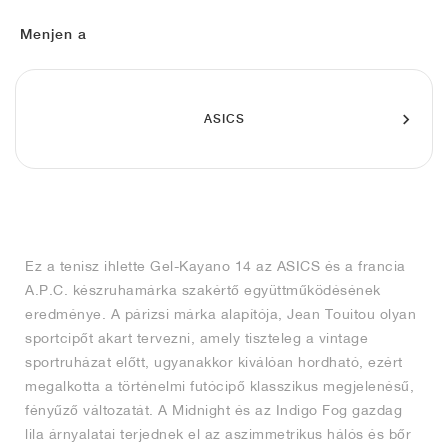
FIELD GENERAL
CRAZE
ADIRACER
MULE
471
GEL-CUMULUS 16
G.T. CUT
FORCE 58
TEKKIRA CUP
508
JORDAN
Menjen a
KILLSHOT 2
MOTO 2K
ITALIA
LEGACY 312
ALLERDALE
G.T. FUTURE
PS8
ALOHA SUPER
600
TOTAL 90
PHENOMENA
FORUM
JUMPMAN JACK
2000
VERTEBRAE
808
ASICS
AVA ROVER
1000
HAMBURG
204L
AIR MAX 95
933
MIND
860V2
Ez a tenisz ihlette Gel-Kayano 14 az ASICS és a francia
AIR RIFT
A.P.C. készruhamárka szakértő együttműködésének
eredménye. A párizsi márka alapítója, Jean Touitou olyan
sportcipőt akart tervezni, amely tiszteleg a vintage
sportruházat előtt, ugyanakkor kiválóan hordható, ezért
megalkotta a történelmi futócipő klasszikus megjelenésű,
fényűző változatát. A Midnight és az Indigo Fog gazdag
lila árnyalatai terjednek el az aszimmetrikus hálós és bőr