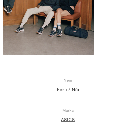
Nem
Férfi / Női
Márka
ASICS