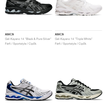
ASICS
ASICS
Gel-Kayano 14 "Black & Pure Silver"
Gel-Kayano 14 "Triple White"
Férfi / Sportstyle / Cipők
Férfi / Sportstyle / Cipők