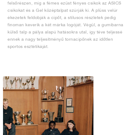
felsőrészen, míg a fémes ezüst fényes csíkok az ASICS
csíkokat és a Gel középtalpat szúrják ki. A plüss velúr
ékezetek feldobják a cipőt, a stílusos részletek pedig
finoman keverik a két márka logóját. Végül, a gumibarna
külső talp a pálya alapú hatásokra utal, így téve teljessé
ennek a nagy teljesítményű tornacipőnek az időtlen
sportos esztétikáját.