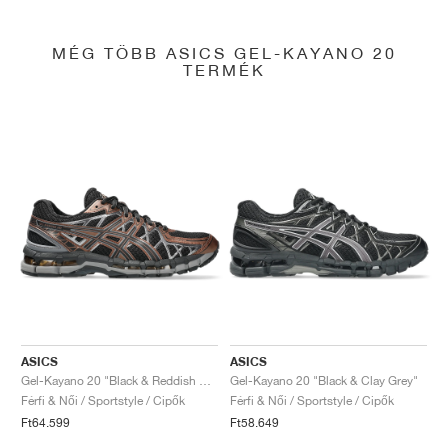
MÉG TÖBB ASICS GEL-KAYANO 20
TERMÉK
ASICS
ASICS
Gel-Kayano 20 "Black & Reddish Brown"
Gel-Kayano 20 "Black & Clay Grey"
Férfi & Női / Sportstyle / Cipők
Férfi & Női / Sportstyle / Cipők
Ft64.599
Ft58.649