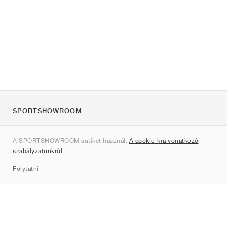
SPORTSHOWROOM
Rólunk
A SPORTSHOWROOM sütiket használ.
A cookie-kra vonatkozó
Kapcsolat
szabályzatunkról
.
Sitemap
Folytatni
Márkák
Nike
Jordan