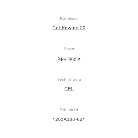
Kollekció
Gel-Kayano 20
Sport
Sportstyle
Technológia
GEL
Stíluskód
1203A388-021