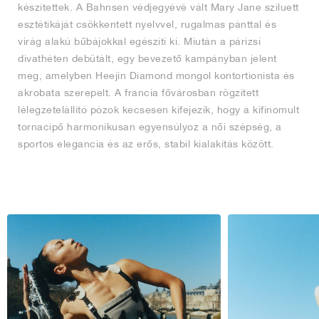
készítettek. A Bahnsen védjegyévé vált Mary Jane sziluett
esztétikáját csökkentett nyelvvel, rugalmas pánttal és
virág alakú bűbájokkal egészíti ki. Miután a párizsi
divathéten debütált, egy bevezető kampányban jelent
meg, amelyben Heejin Diamond mongol kontortionista és
akrobata szerepelt. A francia fővárosban rögzített
lélegzetelállító pózok kecsesen kifejezik, hogy a kifinomult
tornacipő harmonikusan egyensúlyoz a női szépség, a
sportos elegancia és az erős, stabil kialakítás között.