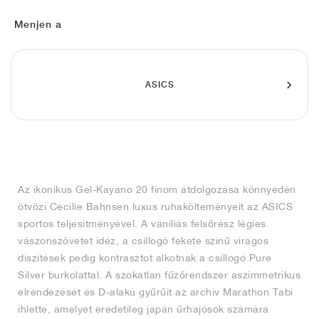
FIELD GENERAL
CRAZE
ADIRACER
MULE
471
GEL-CUMULUS 16
G.T. CUT
FORCE 58
TEKKIRA CUP
508
JORDAN
Menjen a
KILLSHOT 2
MOTO 2K
ITALIA
LEGACY 312
ALLERDALE
G.T. FUTURE
PS8
ALOHA SUPER
600
TOTAL 90
PHENOMENA
FORUM
JUMPMAN JACK
2000
VERTEBRAE
808
ASICS
AVA ROVER
1000
HAMBURG
204L
AIR MAX 95
933
MIND
860V2
Az ikonikus Gel-Kayano 20 finom átdolgozása könnyedén
AIR RIFT
ötvözi Cecilie Bahnsen luxus ruhakölteményeit az ASICS
sportos teljesítményével. A vaníliás felsőrész légies
vászonszövetet idéz, a csillogó fekete színű virágos
díszítések pedig kontrasztot alkotnak a csillogó Pure
Silver burkolattal. A szokatlan fűzőrendszer aszimmetrikus
elrendezését és D-alakú gyűrűit az archív Marathon Tabi
ihlette, amelyet eredetileg japán űrhajósok számára