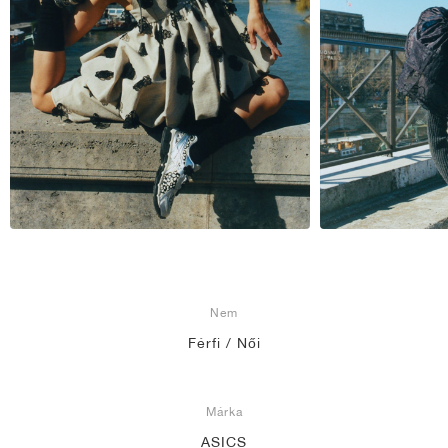
Nem
Férfi / Női
Márka
ASICS