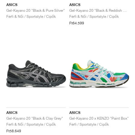
ASICS
ASICS
Gel-Kayano 20 "Black & Pure Silver"
Gel-Kayano 20 "Black & Reddish Brown"
Férfi & Női / Sportstyle / Cipők
Férfi & Női / Sportstyle / Cipők
Ft64.599
ASICS
ASICS
Gel-Kayano 20 "Black & Clay Grey"
Gel-Kayano 20 x KENZO "Paint Box"
Férfi & Női / Sportstyle / Cipők
Férfi / Sportstyle / Cipők
Ft58.649