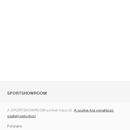
SPORTSHOWROOM
Rólunk
A SPORTSHOWROOM sütiket használ.
A cookie-kra vonatkozó
Kapcsolat
szabályzatunkról
.
Sitemap
Folytatni