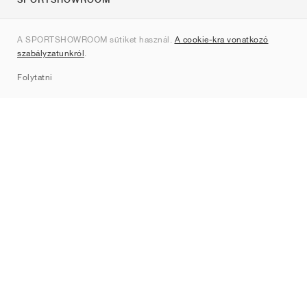
Rólunk
A SPORTSHOWROOM sütiket használ.
A cookie-kra vonatkozó
Kapcsolat
szabályzatunkról
.
Sitemap
Folytatni
Márkák
Nike
Jordan
adidas
New Balance
ASICS
PUMA
Converse
Vans
Hoka
Salomon