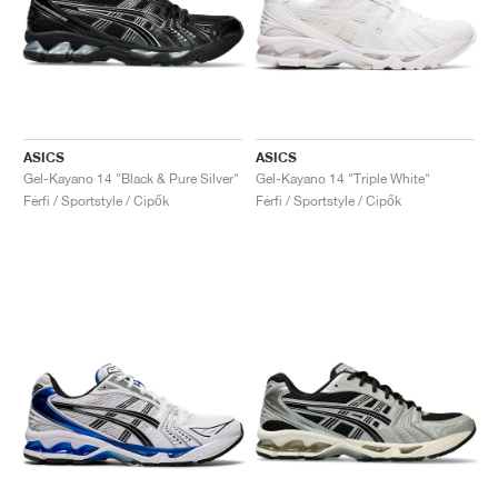
ASICS
ASICS
Gel-Kayano 14 "Black & Pure Silver"
Gel-Kayano 14 "Triple White"
Férfi / Sportstyle / Cipők
Férfi / Sportstyle / Cipők