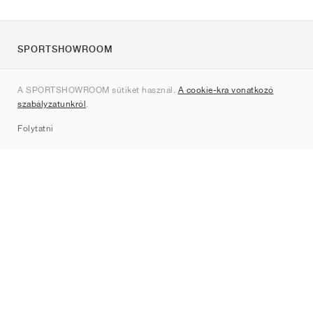
SPORTSHOWROOM
Rólunk
A SPORTSHOWROOM sütiket használ.
A cookie-kra vonatkozó
Kapcsolat
szabályzatunkról
.
Sitemap
Folytatni
Márkák
Nike
Jordan
adidas
New Balance
ASICS
PUMA
Converse