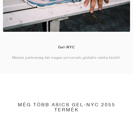
Gel-NYC
Merész partnerség két magas színvonalú globális márka között.
MÉG TÖBB ASICS GEL-NYC 2055
TERMÉK