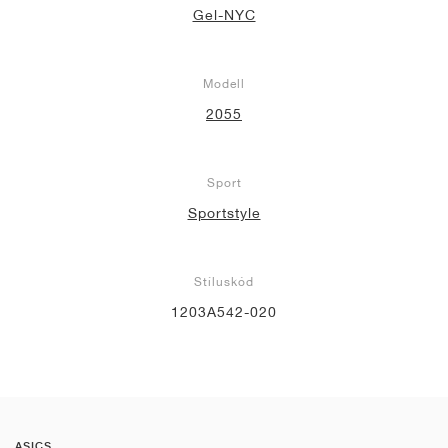
Gel-NYC
Modell
2055
Sport
Sportstyle
Stíluskód
1203A542-020
ASICS