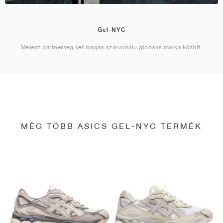
Gel-NYC
Merész partnerség két magas színvonalú globális márka között.
MÉG TÖBB ASICS GEL-NYC TERMÉK