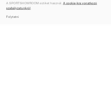
A SPORTSHOWROOM sütiket használ.
A cookie-kra vonatkozó
Kapcsolat
szabályzatunkról
.
Sitemap
Folytatni
Márkák
Nike
Jordan
adidas
New Balance
ASICS
PUMA
Converse
Vans
Hoka
Salomon
On