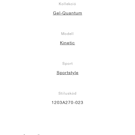
Kollekció
Gel-Quantum
Modell
Kinetic
Sport
Sportstyle
Stíluskód
1203A270-023