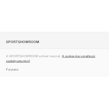
SPORTSHOWROOM
Rólunk
A SPORTSHOWROOM sütiket használ.
A cookie-kra vonatkozó
Kapcsolat
szabályzatunkról
.
Sitemap
Folytatni
Márkák
Nike
Jordan
adidas
New Balance