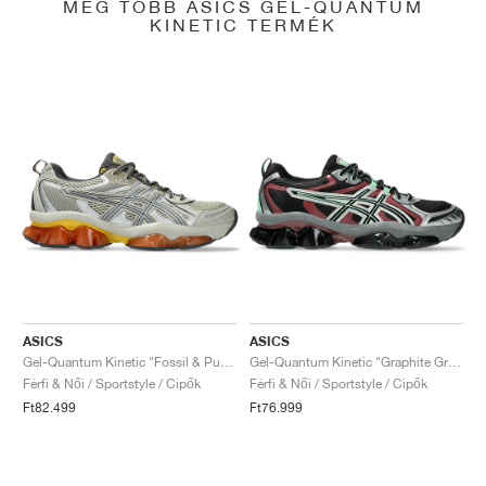
MÉG TÖBB ASICS GEL-QUANTUM
KINETIC TERMÉK
ASICS
ASICS
Gel-Quantum Kinetic "Fossil & Pure Silver"
Gel-Quantum Kinetic "Graphite Grey & Brisket Red"
Férfi & Női / Sportstyle / Cipők
Férfi & Női / Sportstyle / Cipők
Ft82.499
Ft76.999