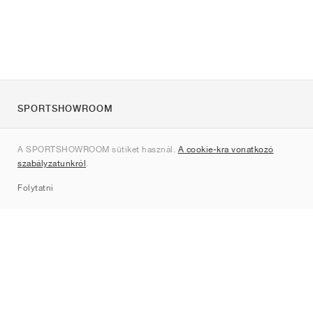
SPORTSHOWROOM
Rólunk
A SPORTSHOWROOM sütiket használ.
A cookie-kra vonatkozó
Kapcsolat
szabályzatunkról
.
Sitemap
Folytatni
Márkák
Nike
Jordan
adidas
New Balance