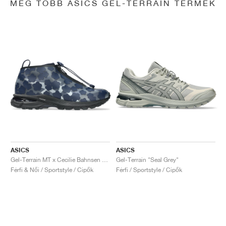
MÉG TÖBB ASICS GEL-TERRAIN TERMÉK
ASICS
ASICS
Gel-Terrain MT x Cecilie Bahnsen "Midnight & Pure Silver"
Gel-Terrain "Seal Grey"
Férfi & Női / Sportstyle / Cipők
Férfi / Sportstyle / Cipők