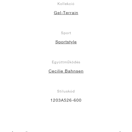
Kollekció
Gel-Terrain
Sport
Sportstyle
Együttműködés
Cecilie Bahnsen
Stíluskód
1203A526-600