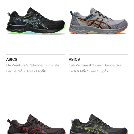
ASICS
ASICS
Gel-Venture 9 "Black & Illuminate Mint"
Gel-Venture 9 "Sheet Rock & Sun Peach"
Férfi & Női / Trail / Cipők
Férfi & Női / Trail / Cipők