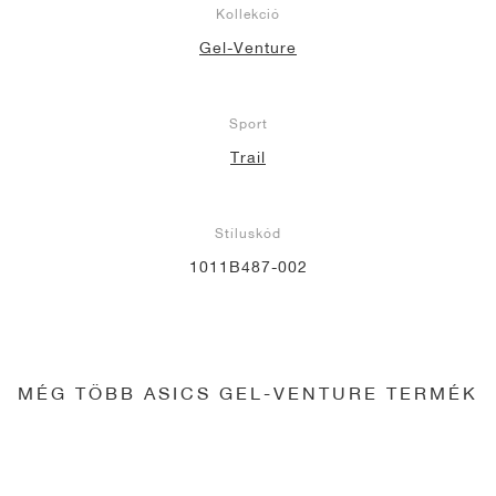
Kollekció
Gel-Venture
Sport
Trail
Stíluskód
1011B487-002
MÉG TÖBB ASICS GEL-VENTURE TERMÉK