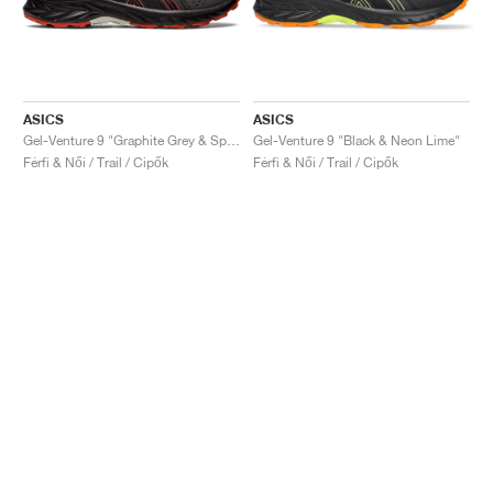
ASICS
ASICS
Gel-Venture 9 "Graphite Grey & Spice Latte"
Gel-Venture 9 "Black & Neon Lime"
Férfi & Női / Trail / Cipők
Férfi & Női / Trail / Cipők