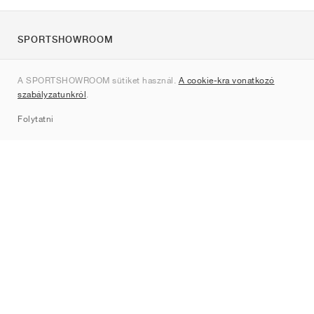
SPORTSHOWROOM
Rólunk
A SPORTSHOWROOM sütiket használ.
A cookie-kra vonatkozó
Kapcsolat
szabályzatunkról
.
Sitemap
Folytatni
Márkák
Nike
Jordan
adidas
New Balance
ASICS
PUMA
Converse
Vans