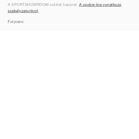
A SPORTSHOWROOM sütiket használ.
A cookie-kra vonatkozó
Kapcsolat
szabályzatunkról
.
Sitemap
Folytatni
Márkák
Nike
Jordan
adidas
New Balance
ASICS
PUMA
Converse
Vans
Hoka
Salomon
On